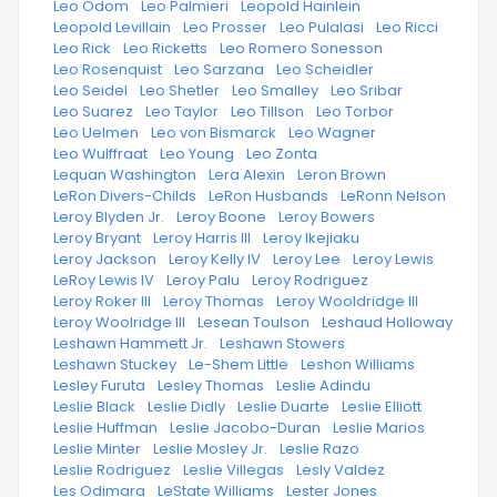
·
Leo Odom
·
Leo Palmieri
·
Leopold Hainlein
·
Leopold Levillain
·
Leo Prosser
·
Leo Pulalasi
·
Leo Ricci
·
Leo Rick
·
Leo Ricketts
·
Leo Romero Sonesson
·
Leo Rosenquist
·
Leo Sarzana
·
Leo Scheidler
·
Leo Seidel
·
Leo Shetler
·
Leo Smalley
·
Leo Sribar
·
Leo Suarez
·
Leo Taylor
·
Leo Tillson
·
Leo Torbor
·
Leo Uelmen
·
Leo von Bismarck
·
Leo Wagner
·
Leo Wulffraat
·
Leo Young
·
Leo Zonta
·
Lequan Washington
·
Lera Alexin
·
Leron Brown
·
LeRon Divers-Childs
·
LeRon Husbands
·
LeRonn Nelson
·
Leroy Blyden Jr.
·
Leroy Boone
·
Leroy Bowers
·
Leroy Bryant
·
Leroy Harris III
·
Leroy Ikejiaku
·
Leroy Jackson
·
Leroy Kelly IV
·
Leroy Lee
·
Leroy Lewis
·
LeRoy Lewis IV
·
Leroy Palu
·
Leroy Rodriguez
·
Leroy Roker III
·
Leroy Thomas
·
Leroy Wooldridge III
·
Leroy Woolridge III
·
Lesean Toulson
·
Leshaud Holloway
·
Leshawn Hammett Jr.
·
Leshawn Stowers
·
Leshawn Stuckey
·
Le-Shem Little
·
Leshon Williams
·
Lesley Furuta
·
Lesley Thomas
·
Leslie Adindu
·
Leslie Black
·
Leslie Didly
·
Leslie Duarte
·
Leslie Elliott
·
Leslie Huffman
·
Leslie Jacobo-Duran
·
Leslie Marios
·
Leslie Minter
·
Leslie Mosley Jr.
·
Leslie Razo
·
Leslie Rodriguez
·
Leslie Villegas
·
Lesly Valdez
·
Les Odimara
·
LeState Williams
·
Lester Jones