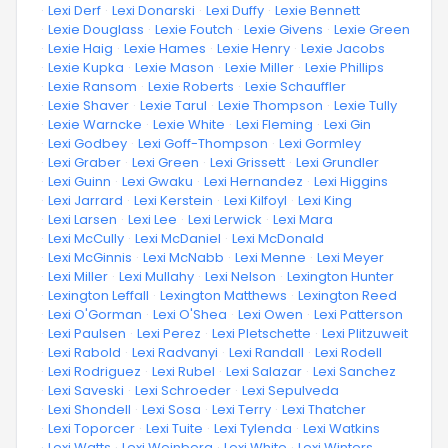
·
Lexi Derf
·
Lexi Donarski
·
Lexi Duffy
·
Lexie Bennett
·
Lexie Douglass
·
Lexie Foutch
·
Lexie Givens
·
Lexie Green
·
Lexie Haig
·
Lexie Hames
·
Lexie Henry
·
Lexie Jacobs
·
Lexie Kupka
·
Lexie Mason
·
Lexie Miller
·
Lexie Phillips
·
Lexie Ransom
·
Lexie Roberts
·
Lexie Schauffler
·
Lexie Shaver
·
Lexie Tarul
·
Lexie Thompson
·
Lexie Tully
·
Lexie Warncke
·
Lexie White
·
Lexi Fleming
·
Lexi Gin
·
Lexi Godbey
·
Lexi Goff-Thompson
·
Lexi Gormley
·
Lexi Graber
·
Lexi Green
·
Lexi Grissett
·
Lexi Grundler
·
Lexi Guinn
·
Lexi Gwaku
·
Lexi Hernandez
·
Lexi Higgins
·
Lexi Jarrard
·
Lexi Kerstein
·
Lexi Kilfoyl
·
Lexi King
·
Lexi Larsen
·
Lexi Lee
·
Lexi Lerwick
·
Lexi Mara
·
Lexi McCully
·
Lexi McDaniel
·
Lexi McDonald
·
Lexi McGinnis
·
Lexi McNabb
·
Lexi Menne
·
Lexi Meyer
·
Lexi Miller
·
Lexi Mullahy
·
Lexi Nelson
·
Lexington Hunter
·
Lexington Leffall
·
Lexington Matthews
·
Lexington Reed
·
Lexi O'Gorman
·
Lexi O'Shea
·
Lexi Owen
·
Lexi Patterson
·
Lexi Paulsen
·
Lexi Perez
·
Lexi Pletschette
·
Lexi Plitzuweit
·
Lexi Rabold
·
Lexi Radvanyi
·
Lexi Randall
·
Lexi Rodell
·
Lexi Rodriguez
·
Lexi Rubel
·
Lexi Salazar
·
Lexi Sanchez
·
Lexi Saveski
·
Lexi Schroeder
·
Lexi Sepulveda
·
Lexi Shondell
·
Lexi Sosa
·
Lexi Terry
·
Lexi Thatcher
·
Lexi Toporcer
·
Lexi Tuite
·
Lexi Tylenda
·
Lexi Watkins
·
Lexi Watts
·
Lexi Weinberg
·
Lexi White
·
Lexi Winters