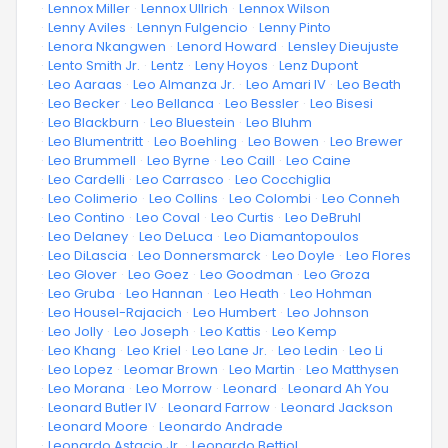
·
Lennox Miller
·
Lennox Ullrich
·
Lennox Wilson
·
Lenny Aviles
·
Lennyn Fulgencio
·
Lenny Pinto
·
Lenora Nkangwen
·
Lenord Howard
·
Lensley Dieujuste
·
Lento Smith Jr.
·
Lentz
·
Leny Hoyos
·
Lenz Dupont
·
Leo Aaraas
·
Leo Almanza Jr.
·
Leo Amari IV
·
Leo Beath
·
Leo Becker
·
Leo Bellanca
·
Leo Bessler
·
Leo Bisesi
·
Leo Blackburn
·
Leo Bluestein
·
Leo Bluhm
·
Leo Blumentritt
·
Leo Boehling
·
Leo Bowen
·
Leo Brewer
·
Leo Brummell
·
Leo Byrne
·
Leo Caill
·
Leo Caine
·
Leo Cardelli
·
Leo Carrasco
·
Leo Cocchiglia
·
Leo Colimerio
·
Leo Collins
·
Leo Colombi
·
Leo Conneh
·
Leo Contino
·
Leo Coval
·
Leo Curtis
·
Leo DeBruhl
·
Leo Delaney
·
Leo DeLuca
·
Leo Diamantopoulos
·
Leo DiLascia
·
Leo Donnersmarck
·
Leo Doyle
·
Leo Flores
·
Leo Glover
·
Leo Goez
·
Leo Goodman
·
Leo Groza
·
Leo Gruba
·
Leo Hannan
·
Leo Heath
·
Leo Hohman
·
Leo Housel-Rajacich
·
Leo Humbert
·
Leo Johnson
·
Leo Jolly
·
Leo Joseph
·
Leo Kattis
·
Leo Kemp
·
Leo Khang
·
Leo Kriel
·
Leo Lane Jr.
·
Leo Ledin
·
Leo Li
·
Leo Lopez
·
Leomar Brown
·
Leo Martin
·
Leo Matthysen
·
Leo Morana
·
Leo Morrow
·
Leonard
·
Leonard Ah You
·
Leonard Butler IV
·
Leonard Farrow
·
Leonard Jackson
·
Leonard Moore
·
Leonardo Andrade
·
Leonardo Astacio Jr.
·
Leonardo Bettiol