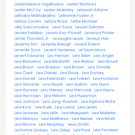
·
Lesterlaisene Lagafuaina
·
Lester Martinez
·
Lester McCoy
·
Lester Mckinley
·
Letavian Adams
·
Lethabo Mathabatha
·
Lethaniel Foster Jr.
·
Letizia Corsini
·
Letizia Rossi
·
Lettie Michael
·
Lety Vasconcelos
·
Leuri Sosa
·
Levani Damuni
·
Levani Falatea
·
Levani Key-Powell
·
Levariya Pinder
·
LeVar Thornton Jr.
·
Levaughn Lewis
·
Levaun Hall
·
Levenia Sim
·
Levente Balogh
·
Levent Eldem
·
Levente Soos
·
Levent Sertesen
·
Le'Veon Moss
·
Levert Edwards
·
Lev Feiman
·
Levi Allen
·
Levi Anglin
·
Levi Banuelos
·
Levi Beckwith
·
Levi Bieber
·
Levi Blount
·
Levi Braun
·
Levi Brayton
·
Levi Brown
·
Levi Christie
·
Levi Clark
·
Levi Daniel
·
Levi Davis
·
Levi Dorsey
·
Levi Durrell
·
Levi Eisenhuth
·
Levi Folkert
·
Levi Fontenot
·
Levi Gazarek
·
Levi Gould
·
Levi Gullion
·
Levi Gunn
·
Levi Gurwell
·
Levi Haines
·
Levi Hancock
·
Levi Harris
·
Levi Hermsen
·
Levi Hilborn
·
Levi Huesman
·
Levi Johnson
·
Levi Jung-Ruivivar
·
Levi Kipkurui Bichii
·
Levi Korir
·
Levi Kulik
·
Levi Lawal
·
Levi Lentin
·
Levi Linowes
·
Levi Little
·
Levi Maeyaert
·
Levi Mallette
·
Levi Manson
·
Levi Matthews
·
Levi Misner
·
Levi Moell
·
Levi Moore
·
Levi Murphey
·
Levin Smith
·
LeVionne Lindsey
·
Levi Oxley
·
Levi Paul
·
Levi Perlstein