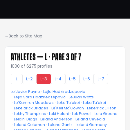
←
Back to Site Map
ATHLETES —
L
· PAGE 3 OF 7
1000
of
6275
profiles
L
L-2
L-3
L-4
L-5
L-6
L-7
Le'Javier Payne
·
Lejla Hadziredzepovic
·
Lejla Sara Hadziredzepovic
·
LeJuan Watts
·
Le'Kamren Meadows
·
Leka Tu'akoi
·
Leka Tu'akoi
·
Lekeldrick Bridges
·
Le'Kell Mc'Gowan
·
Lekerrick Ellison
·
Lekhy Thompkins
·
Leki Holani
·
Lek Powell
·
Lela Greene
·
Lelaini Diggs
·
Leland Anderson
·
Leland Cevedia
·
Leland Coleman
·
Leland Gantz
·
Leland Germany