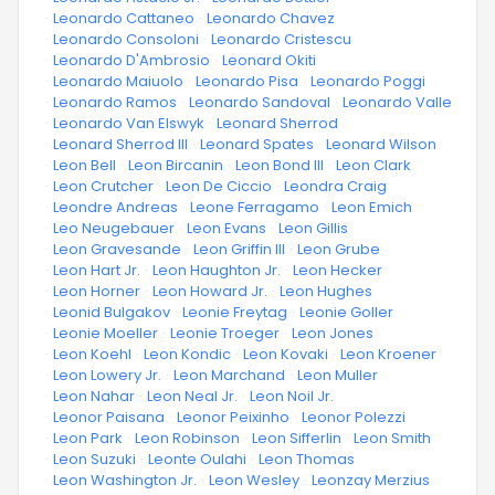
·
Leonardo Cattaneo
·
Leonardo Chavez
·
Leonardo Consoloni
·
Leonardo Cristescu
·
Leonardo D'Ambrosio
·
Leonard Okiti
·
Leonardo Maiuolo
·
Leonardo Pisa
·
Leonardo Poggi
·
Leonardo Ramos
·
Leonardo Sandoval
·
Leonardo Valle
·
Leonardo Van Elswyk
·
Leonard Sherrod
·
Leonard Sherrod III
·
Leonard Spates
·
Leonard Wilson
·
Leon Bell
·
Leon Bircanin
·
Leon Bond III
·
Leon Clark
·
Leon Crutcher
·
Leon De Ciccio
·
Leondra Craig
·
Leondre Andreas
·
Leone Ferragamo
·
Leon Emich
·
Leo Neugebauer
·
Leon Evans
·
Leon Gillis
·
Leon Gravesande
·
Leon Griffin III
·
Leon Grube
·
Leon Hart Jr.
·
Leon Haughton Jr.
·
Leon Hecker
·
Leon Horner
·
Leon Howard Jr.
·
Leon Hughes
·
Leonid Bulgakov
·
Leonie Freytag
·
Leonie Goller
·
Leonie Moeller
·
Leonie Troeger
·
Leon Jones
·
Leon Koehl
·
Leon Kondic
·
Leon Kovaki
·
Leon Kroener
·
Leon Lowery Jr.
·
Leon Marchand
·
Leon Muller
·
Leon Nahar
·
Leon Neal Jr.
·
Leon Noil Jr.
·
Leonor Paisana
·
Leonor Peixinho
·
Leonor Polezzi
·
Leon Park
·
Leon Robinson
·
Leon Sifferlin
·
Leon Smith
·
Leon Suzuki
·
Leonte Oulahi
·
Leon Thomas
·
Leon Washington Jr.
·
Leon Wesley
·
Leonzay Merzius