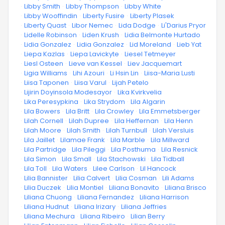
·
Libby Smith
·
Libby Thompson
·
Libby White
·
Libby Wooffindin
·
Liberty Fusire
·
Liberty Plasek
·
Liberty Quast
·
Libor Nemec
·
Lida Dodge
·
Li'Darius Pryor
·
Lidelle Robinson
·
Liden Krush
·
Lidia Belmonte Hurtado
·
Lidia Gonzalez
·
Lidia Gonzalez
·
Lid Moreland
·
Lieb Yat
·
Liepa Kazlas
·
Liepa Lavickyte
·
Liesel Tetmeyer
·
Liesl Osteen
·
Lieve van Kessel
·
Liev Jacquemart
·
Ligia Williams
·
Lihi Azouri
·
Li Hsin Lin
·
Liisa-Maria Lusti
·
Liisa Taponen
·
Liisa Varul
·
Lijah Petelo
·
Lijirin Doyinsola Modesayor
·
Lika Kvirkvelia
·
Lika Peresypkina
·
Lika Strydom
·
Lila Algarin
·
Lila Bowers
·
Lila Britt
·
Lila Crowley
·
Lila Emmetsberger
·
Lilah Cornell
·
Lilah Dupree
·
Lila Heffernan
·
Lila Henn
·
Lilah Moore
·
Lilah Smith
·
Lilah Turnbull
·
Lilah Versluis
·
Lila Jaillet
·
Lilamae Frank
·
Lila Marble
·
Lila Millward
·
Lila Partridge
·
Lila Pileggi
·
Lila Posthuma
·
Lila Resnick
·
Lila Simon
·
Lila Small
·
Lila Stachowski
·
Lila Tidball
·
Lila Toll
·
Lila Waters
·
Lilee Carlson
·
Lil Hancock
·
Lilia Bannister
·
Lilia Calvert
·
Lilia Cosman
·
Lili Adams
·
Lilia Duczek
·
Lilia Montiel
·
Liliana Bonavito
·
Liliana Brisco
·
Liliana Chuong
·
Liliana Fernandez
·
Liliana Harrison
·
Liliana Hudnut
·
Liliana Irizary
·
Liliana Jeffries
·
Liliana Mechura
·
Liliana Ribeiro
·
Lilian Berry