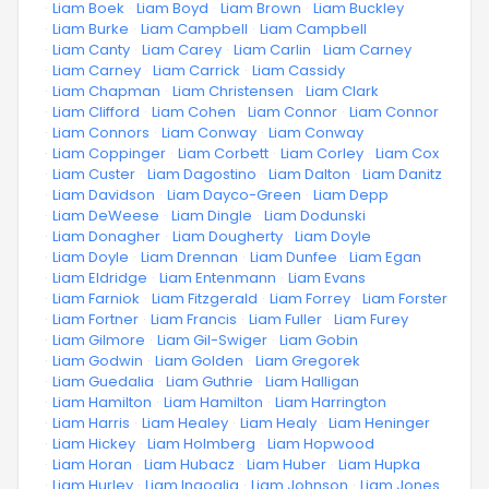
·
Liam Boek
·
Liam Boyd
·
Liam Brown
·
Liam Buckley
·
Liam Burke
·
Liam Campbell
·
Liam Campbell
·
Liam Canty
·
Liam Carey
·
Liam Carlin
·
Liam Carney
·
Liam Carney
·
Liam Carrick
·
Liam Cassidy
·
Liam Chapman
·
Liam Christensen
·
Liam Clark
·
Liam Clifford
·
Liam Cohen
·
Liam Connor
·
Liam Connor
·
Liam Connors
·
Liam Conway
·
Liam Conway
·
Liam Coppinger
·
Liam Corbett
·
Liam Corley
·
Liam Cox
·
Liam Custer
·
Liam Dagostino
·
Liam Dalton
·
Liam Danitz
·
Liam Davidson
·
Liam Dayco-Green
·
Liam Depp
·
Liam DeWeese
·
Liam Dingle
·
Liam Dodunski
·
Liam Donagher
·
Liam Dougherty
·
Liam Doyle
·
Liam Doyle
·
Liam Drennan
·
Liam Dunfee
·
Liam Egan
·
Liam Eldridge
·
Liam Entenmann
·
Liam Evans
·
Liam Farniok
·
Liam Fitzgerald
·
Liam Forrey
·
Liam Forster
·
Liam Fortner
·
Liam Francis
·
Liam Fuller
·
Liam Furey
·
Liam Gilmore
·
Liam Gil-Swiger
·
Liam Gobin
·
Liam Godwin
·
Liam Golden
·
Liam Gregorek
·
Liam Guedalia
·
Liam Guthrie
·
Liam Halligan
·
Liam Hamilton
·
Liam Hamilton
·
Liam Harrington
·
Liam Harris
·
Liam Healey
·
Liam Healy
·
Liam Heninger
·
Liam Hickey
·
Liam Holmberg
·
Liam Hopwood
·
Liam Horan
·
Liam Hubacz
·
Liam Huber
·
Liam Hupka
·
Liam Hurley
·
Liam Ingoglia
·
Liam Johnson
·
Liam Jones