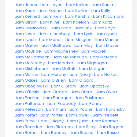
·
Liam Jones
·
Liam Joyce
·
Liam Kallen
·
Liam Kania
·
Liam Karry
·
Liam Keane
·
Liam Keiller
·
Liam Kelly
·
Liam Kennett
·
Liam Kerr
·
Liam Kershis
·
Liam Kilcomons
·
Liam Kilrain
·
Liam Kline
·
Liam Koelsch
·
Liam Kurtz
·
Liam Lesakowski
·
Liam Lindo
·
Liam Link
·
Liam Lloyd
·
Liam Lowe
·
Liam Luinenburg
·
Liam Lyck
·
Liam Lynch
·
Liam Lynch
·
Liam Maher
·
Liam Malgieri
·
Liam Manion
·
Liam Marley
·
Liam Matthews
·
Liam May
·
Liam Mayer
·
Liam McBride
·
Liam McChesney
·
Liam McClen
·
Liam McCormack
·
Liam McDonough
·
Liam McMann
·
Liam McNeeley
·
Liam Meeker
·
Liam Mignogna
·
Liam Mistlebauer
·
Liam Moffatt
·
Liam Mulligan
·
Liam Mullins
·
Liam Murphy
·
Liam Nealy
·
Liam Norton
·
Liam Oakes
·
Liam O'Brien
·
Liam O'Gara
·
Liam Okoclowski
·
Liam O'Leary
·
Liam Opatosky
·
Liam O'Reilly
·
Liam Orrego
·
Liam Otero
·
Liam Oved
·
Liam Padron
·
Liam Paneque
·
Liam Pasternak
·
Liam Patterson
·
Liam Peabody
·
Liam Penny
·
Liam Peterson
·
Liam Plum
·
Liam Pooler
·
Liam Poronsky
·
Liam Porter
·
Liam Porter
·
Liam Powell
·
Liam Prepetit
·
Liam Price
·
Liam Quigley
·
Liam Quinn
·
Liam Reamer
·
Liam Reardon
·
Liam Rickman
·
Liam Riley
·
Liam Rogers
·
Liam Romei
·
Liam Rooney
·
Liam Rubino
·
Liam Russo