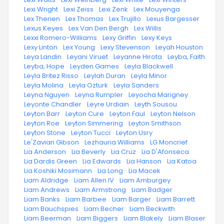
·
Lexi Wright
·
Lexi Zeiss
·
Lexi Zenk
·
Lex Mouyenga
·
Lex Therien
·
Lex Thomas
·
Lex Trujillo
·
Lexus Bargesser
·
Lexus Keyes
·
Lex Van Den Bergh
·
Lex Willis
·
Lexxi Romero-Williams
·
Lexy Griffin
·
Lexy Keys
·
Lexy Linton
·
Lex Young
·
Lexy Stevenson
·
Leyah Houston
·
Leya Landin
·
Leyani Viruet
·
Leyanne Hirota
·
Leyba, Faith
·
Leyba, Hope
·
Leyden Games
·
Leyla Blackwell
·
Leyla Britez Risso
·
Leylah Duran
·
Leyla Minor
·
Leyla Molina
·
Leyla Ozturk
·
Leyla Sanders
·
Leyna Nguyen
·
Leyna Rumpler
·
Leyocha Marigney
·
Leyonte Chandler
·
Leyre Urdiain
·
Leyth Sousou
·
Leyton Barr
·
Leyton Cure
·
Leyton Faul
·
Leyton Nelson
·
Leyton Roe
·
Leyton Simmering
·
Leyton Smithson
·
Leyton Stone
·
Leyton Tucci
·
Leyton Usry
·
Le'Zavian Gibson
·
Lezhauria Williams
·
LG Moncrief
·
Lia Anderson
·
Lia Beverly
·
Lia Cruz
·
Lia D'Afonseca
·
Lia Dardis Green
·
Lia Edwards
·
Lia Hanson
·
Lia Katoa
·
Lia Koshiki Mosimann
·
Lia Long
·
Lia Macek
·
Liam Aldridge
·
Liam Allen IV
·
Liam Amburgey
·
Liam Andrews
·
Liam Armstrong
·
Liam Badger
·
Liam Banks
·
Liam Barbee
·
Liam Barger
·
Liam Barrett
·
Liam Bauchspies
·
Liam Becher
·
Liam Beckwith
·
Liam Beerman
·
Liam Biggers
·
Liam Blakely
·
Liam Blaser