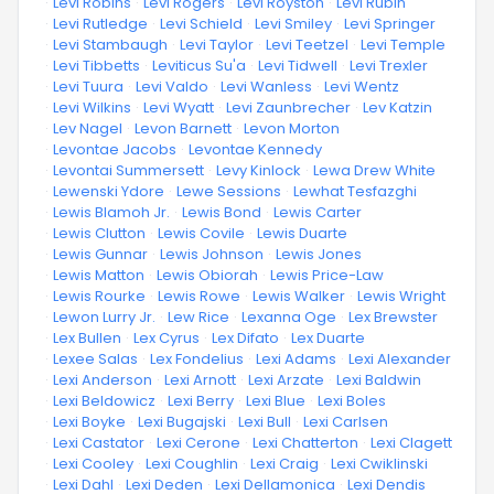
·
Levi Robins
·
Levi Rogers
·
Levi Royston
·
Levi Rubin
·
Levi Rutledge
·
Levi Schield
·
Levi Smiley
·
Levi Springer
·
Levi Stambaugh
·
Levi Taylor
·
Levi Teetzel
·
Levi Temple
·
Levi Tibbetts
·
Leviticus Su'a
·
Levi Tidwell
·
Levi Trexler
·
Levi Tuura
·
Levi Valdo
·
Levi Wanless
·
Levi Wentz
·
Levi Wilkins
·
Levi Wyatt
·
Levi Zaunbrecher
·
Lev Katzin
·
Lev Nagel
·
Levon Barnett
·
Levon Morton
·
Levontae Jacobs
·
Levontae Kennedy
·
Levontai Summersett
·
Levy Kinlock
·
Lewa Drew White
·
Lewenski Ydore
·
Lewe Sessions
·
Lewhat Tesfazghi
·
Lewis Blamoh Jr.
·
Lewis Bond
·
Lewis Carter
·
Lewis Clutton
·
Lewis Covile
·
Lewis Duarte
·
Lewis Gunnar
·
Lewis Johnson
·
Lewis Jones
·
Lewis Matton
·
Lewis Obiorah
·
Lewis Price-Law
·
Lewis Rourke
·
Lewis Rowe
·
Lewis Walker
·
Lewis Wright
·
Lewon Lurry Jr.
·
Lew Rice
·
Lexanna Oge
·
Lex Brewster
·
Lex Bullen
·
Lex Cyrus
·
Lex Difato
·
Lex Duarte
·
Lexee Salas
·
Lex Fondelius
·
Lexi Adams
·
Lexi Alexander
·
Lexi Anderson
·
Lexi Arnott
·
Lexi Arzate
·
Lexi Baldwin
·
Lexi Beldowicz
·
Lexi Berry
·
Lexi Blue
·
Lexi Boles
·
Lexi Boyke
·
Lexi Bugajski
·
Lexi Bull
·
Lexi Carlsen
·
Lexi Castator
·
Lexi Cerone
·
Lexi Chatterton
·
Lexi Clagett
·
Lexi Cooley
·
Lexi Coughlin
·
Lexi Craig
·
Lexi Cwiklinski
·
Lexi Dahl
·
Lexi Deden
·
Lexi Dellamonica
·
Lexi Dendis