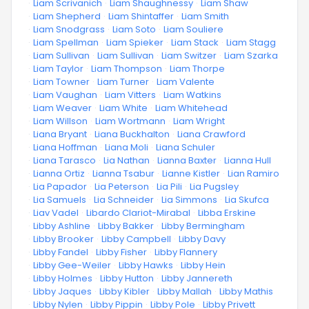
·
Liam Scrivanich
·
Liam Shaughnessy
·
Liam Shaw
·
Liam Shepherd
·
Liam Shintaffer
·
Liam Smith
·
Liam Snodgrass
·
Liam Soto
·
Liam Souliere
·
Liam Spellman
·
Liam Spieker
·
Liam Stack
·
Liam Stagg
·
Liam Sullivan
·
Liam Sullivan
·
Liam Switzer
·
Liam Szarka
·
Liam Taylor
·
Liam Thompson
·
Liam Thorpe
·
Liam Towner
·
Liam Turner
·
Liam Valente
·
Liam Vaughan
·
Liam Vitters
·
Liam Watkins
·
Liam Weaver
·
Liam White
·
Liam Whitehead
·
Liam Willson
·
Liam Wortmann
·
Liam Wright
·
Liana Bryant
·
Liana Buckhalton
·
Liana Crawford
·
Liana Hoffman
·
Liana Moli
·
Liana Schuler
·
Liana Tarasco
·
Lia Nathan
·
Lianna Baxter
·
Lianna Hull
·
Lianna Ortiz
·
Lianna Tsabur
·
Lianne Kistler
·
Lian Ramiro
·
Lia Papador
·
Lia Peterson
·
Lia Pili
·
Lia Pugsley
·
Lia Samuels
·
Lia Schneider
·
Lia Simmons
·
Lia Skufca
·
Liav Vadel
·
Libardo Clariot-Mirabal
·
Libba Erskine
·
Libby Ashline
·
Libby Bakker
·
Libby Bermingham
·
Libby Brooker
·
Libby Campbell
·
Libby Davy
·
Libby Fandel
·
Libby Fisher
·
Libby Flannery
·
Libby Gee-Weiler
·
Libby Hawks
·
Libby Hein
·
Libby Holmes
·
Libby Hutton
·
Libby Jannereth
·
Libby Jaques
·
Libby Kibler
·
Libby Mallah
·
Libby Mathis
·
Libby Nylen
·
Libby Pippin
·
Libby Pole
·
Libby Privett