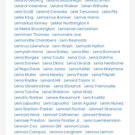
·
Leland Lieberg
·
Leland Mazariego
·
Leland Smith
·
Leland Valentine
·
Leland Walker
·
Lelan Wilhoite
·
Lela Scott
·
Lelend Cevedia
·
Lele Tanuvasa
·
Lelia Fitz
·
Lellie King
·
Lemarcus Bonner
·
Lemar Harris
·
Lemarkus Kinney
·
LeMar Northington II
·
Le'Meke Brockington
·
Lemerian Lemashon
·
Lemmarr Thomas
·
Lemondre Joe
·
Lemondte Chambers
·
Lem Reynolds
·
Lemroy Lawrence
·
Lem Wash
·
Lemyah Hylton
·
Lemyiah Harris
·
Lena Bailey
·
Lena Bilic
·
Lena Bonnard
·
Lena Borges
·
Lena Couto
·
Lena Cox
·
Lena Dahms
·
Lena Doreen
·
Lena Elkins
·
Lena Girardi
·
Lena Hentschel
·
Le'Naja Davis
·
Lena Junior
·
Lena Keller
·
Lena Malymina
·
Lena Muller
·
Lena Newby
·
Lena Peyer
·
Lena Pilipski
·
Lena Radke
·
Lenard Hill
·
Lenard Taylor Jr.
·
Lena Stinebrickner
·
Lena Stolarick
·
Lena Tremouille
·
Lena Tusche
·
Lena Waldron
·
Lena Walz
·
Lendric Barber
·
Lenee Beaumont
·
Leni Koetitz
·
Leni Lapuaho
·
Leni Lapuaho
·
Lenin Aguilar
·
Lenin Nunez
·
Leni Stanton-Parker
·
Lennart Fischer
·
Lennart Granzow
·
Lennart Heck
·
Lennart Ostheimer
·
Lennart Weber
·
Lenniek Preston
·
Lennis Finister Jr.
·
Lenn Luemkemann
·
Lennon Cox
·
Lennon Gill
·
Lennon Louis
·
Lennox Campos
·
Lennox Langham
·
Lennox Lemon