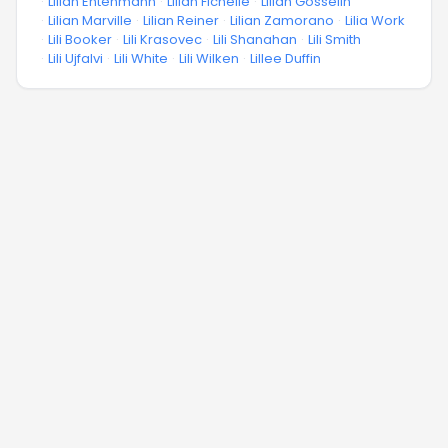
·
Lilian Entenmann
·
Lilian Fichelle
·
Lilian Gosselin
·
Lilian Marville
·
Lilian Reiner
·
Lilian Zamorano
·
Lilia Work
·
Lili Booker
·
Lili Krasovec
·
Lili Shanahan
·
Lili Smith
·
Lili Ujfalvi
·
Lili White
·
Lili Wilken
·
Lillee Duffin