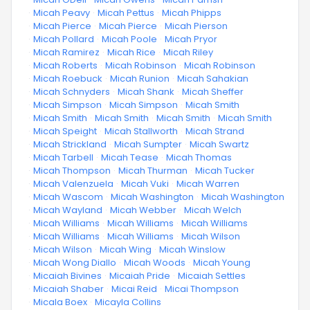
·
Micah Peavy
·
Micah Pettus
·
Micah Phipps
·
Micah Pierce
·
Micah Pierce
·
Micah Pierson
·
Micah Pollard
·
Micah Poole
·
Micah Pryor
·
Micah Ramirez
·
Micah Rice
·
Micah Riley
·
Micah Roberts
·
Micah Robinson
·
Micah Robinson
·
Micah Roebuck
·
Micah Runion
·
Micah Sahakian
·
Micah Schnyders
·
Micah Shank
·
Micah Sheffer
·
Micah Simpson
·
Micah Simpson
·
Micah Smith
·
Micah Smith
·
Micah Smith
·
Micah Smith
·
Micah Smith
·
Micah Speight
·
Micah Stallworth
·
Micah Strand
·
Micah Strickland
·
Micah Sumpter
·
Micah Swartz
·
Micah Tarbell
·
Micah Tease
·
Micah Thomas
·
Micah Thompson
·
Micah Thurman
·
Micah Tucker
·
Micah Valenzuela
·
Micah Vuki
·
Micah Warren
·
Micah Wascom
·
Micah Washington
·
Micah Washington
·
Micah Wayland
·
Micah Webber
·
Micah Welch
·
Micah Williams
·
Micah Williams
·
Micah Williams
·
Micah Williams
·
Micah Williams
·
Micah Wilson
·
Micah Wilson
·
Micah Wing
·
Micah Winslow
·
Micah Wong Diallo
·
Micah Woods
·
Micah Young
·
Micaiah Bivines
·
Micaiah Pride
·
Micaiah Settles
·
Micaiah Shaber
·
Micai Reid
·
Micai Thompson
·
Micala Boex
·
Micayla Collins