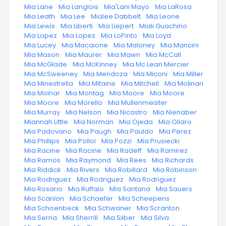
·
Mia Lane
·
Mia Langlois
·
Mia'Lani Mayo
·
Mia LaRosa
·
Mia Leath
·
Mia Lee
·
Mialee Dabbelt
·
Mia Leone
·
Mia Lewis
·
Mia Liberti
·
Mia Liepert
·
Miali Guachino
·
Mia Lopez
·
Mia Lopez
·
Mia LoPinto
·
Mia Loyd
·
Mia Lucey
·
Mia Macaione
·
Mia Maloney
·
Mia Mancini
·
Mia Mason
·
Mia Maurer
·
Mia Mawn
·
Mia McCall
·
Mia McGlade
·
Mia McKinney
·
Mia Mc Lean Mercier
·
Mia McSweeney
·
Mia Mendoza
·
Mia Miconi
·
Mia Miller
·
Mia Minestrella
·
Mia Mitaine
·
Mia Mitchell
·
Mia Molinari
·
Mia Molnar
·
Mia Montag
·
Mia Moore
·
Mia Moore
·
Mia Moore
·
Mia Morello
·
Mia Mullenmeister
·
Mia Murray
·
Mia Nelson
·
Mia Nicastro
·
Mia Nienaber
·
Miannah Little
·
Mia Norman
·
Mia Ojeda
·
Mia Oliaro
·
Mia Padovano
·
Mia Paugh
·
Mia Pauldo
·
Mia Perez
·
Mia Phillips
·
Mia Polloi
·
Mia Pozzi
·
Mia Prusiecki
·
Mia Racine
·
Mia Racine
·
Mia Radeff
·
Mia Ramirez
·
Mia Ramos
·
Mia Raymond
·
Mia Rees
·
Mia Richards
·
Mia Riddick
·
Mia Rivers
·
Mia Robillard
·
Mia Robinson
·
Mia Rodriguez
·
Mia Rodriguez
·
Mia Rodriguez
·
Mia Rosario
·
Mia Ruffalo
·
Mia Santana
·
Mia Sauers
·
Mia Scanlon
·
Mia Schaefer
·
Mia Scheepens
·
Mia Schoenbeck
·
Mia Schwaner
·
Mia Scranton
·
Mia Serna
·
Mia Sherrill
·
Mia Silber
·
Mia Silva