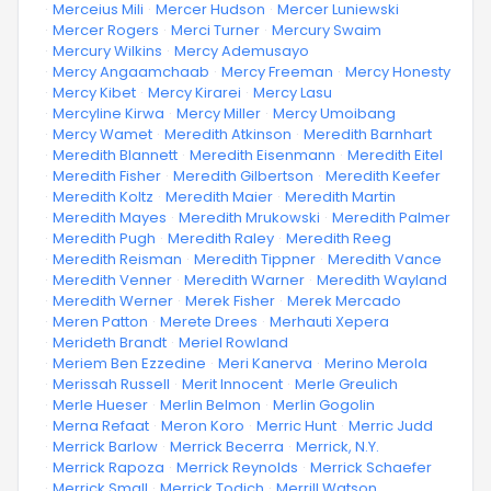
·
Merceius Mili
·
Mercer Hudson
·
Mercer Luniewski
·
Mercer Rogers
·
Merci Turner
·
Mercury Swaim
·
Mercury Wilkins
·
Mercy Ademusayo
·
Mercy Angaamchaab
·
Mercy Freeman
·
Mercy Honesty
·
Mercy Kibet
·
Mercy Kirarei
·
Mercy Lasu
·
Mercyline Kirwa
·
Mercy Miller
·
Mercy Umoibang
·
Mercy Wamet
·
Meredith Atkinson
·
Meredith Barnhart
·
Meredith Blannett
·
Meredith Eisenmann
·
Meredith Eitel
·
Meredith Fisher
·
Meredith Gilbertson
·
Meredith Keefer
·
Meredith Koltz
·
Meredith Maier
·
Meredith Martin
·
Meredith Mayes
·
Meredith Mrukowski
·
Meredith Palmer
·
Meredith Pugh
·
Meredith Raley
·
Meredith Reeg
·
Meredith Reisman
·
Meredith Tippner
·
Meredith Vance
·
Meredith Venner
·
Meredith Warner
·
Meredith Wayland
·
Meredith Werner
·
Merek Fisher
·
Merek Mercado
·
Meren Patton
·
Merete Drees
·
Merhauti Xepera
·
Merideth Brandt
·
Meriel Rowland
·
Meriem Ben Ezzedine
·
Meri Kanerva
·
Merino Merola
·
Merissah Russell
·
Merit Innocent
·
Merle Greulich
·
Merle Hueser
·
Merlin Belmon
·
Merlin Gogolin
·
Merna Refaat
·
Meron Koro
·
Merric Hunt
·
Merric Judd
·
Merrick Barlow
·
Merrick Becerra
·
Merrick, N.Y.
·
Merrick Rapoza
·
Merrick Reynolds
·
Merrick Schaefer
·
Merrick Small
·
Merrick Todich
·
Merrill Watson