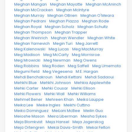
·
Meghan Mangan
·
Meghan Mayotte
·
Meghan McAninch
·
Meghan McCracken
·
Meghan McIntyre
·
Meghan Murray
·
Meghan OBrien
·
Meghan O'Meara
·
Meghan Pedrani
·
Meghan Piazza
·
Meghan Rode
·
Meghan Royal
·
Meghan Scholz
·
Meghan Schultz
·
Meghan Thompson
·
Meghan Trapper
·
Meghan Weinrich
·
Meghan Wendler
·
Meghan White
·
Meghan Yarnevich
·
Megin Turi
·
Meg Jarrett
·
Meg Kalenowski
·
Meg Lucas
·
Meg MacMurray
·
Meg Madison
·
Meg McCarty
·
Meg Morrisroe
·
Meg Mrowicki
·
Meg Newman
·
Meg Owens
·
Meg Robbins
·
Meg Roden
·
Meg Saffell
·
Meg Umemoto
·
Megumi Field
·
Meg Vegesena
·
M.E. Hargan
·
Mehdi Benchakroun
·
Mehdi Kettani
·
Mehdi Sadaoui
·
Mehkhi Blue
·
Mehkhi Johnson
·
Mehkia Applewhite
·
Mehki Carter
·
Mehki Cousar
·
Mehki Ellison
·
Mehki Flowers
·
Mehki Wall
·
Mehki Williams
·
Mehmet Bener
·
Mehreen Khan
·
Meika Lauppe
·
Meika Lee
·
Meike Ingles
·
Meikhi Cuttino
·
Meiko Dominguez
·
MeiLani McBee
·
Meilin Guo
·
Meioshe Mason
·
Meira Liberman
·
Meisha Sykes
·
Meja Blomkvist
·
Meja Hansel
·
Meja Jagerskog
·
Meja Ortengren
·
Mekai Davis-Smith
·
Mekai Felton