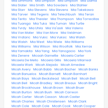
·
Mia Simmons
·
Mia Simpson
·
Mia Simpson
·
Mia Slama
·
Mia Slater
·
Mia Smith
·
Mia Sowders
·
Mia Stahler
·
Mia Starr
·
Mia Stevens
·
Mia Stevens
·
Mia Takekawa
·
Mia Tarver
·
Mia Tegeris
·
Mia Telechbush
·
Mia Teran
·
Mia Terito
·
Mia Theisler
·
Mia Thompson
·
Mia Torrecillas
·
Mia Tuaniga
·
Mia Tuka
·
Mia Tuman
·
Mia Turtle
·
Mia Tvrdy
·
Mia Uhila
·
Mia Va'asili
·
Mia Valerio
·
Mia Van Mater
·
Mia Van More
·
Mia Veldman
·
Mia Vrataric
·
Mia Vukic
·
Mia Vuksic
·
Mia Walsh
·
Mia Walsh
·
Mia West
·
Mia Wiele
·
Mia Williams
·
Mia Williams
·
Mia Wilson
·
Mia Woolfolk
·
Mia Xerras
·
Mia Yamakita
·
Mia Yang
·
Mia Yanogacio
·
Mia York
·
Mia Zenere
·
Micaah Garnette
·
Micaela Carter
·
Micaela De Mello
·
Micaela Gillis
·
Micaela Villarreal
·
Micaela Wark
·
Micah Alejado
·
Micah Amedee
·
Micah Avery
·
Micah Babb
·
Micah Bacher
·
Micah Banks
·
Micah Banuelos
·
Micah Barnett
·
Micah Barnhart
·
Micah Bays
·
Micah Beckstead
·
Micah Bell
·
Micah Bell
·
Micah Bell
·
Micah Bradley
·
Micah Breaux
·
Micah Bright
·
Micah Brockhouse
·
Micah Brown
·
Micah Bruer
·
Micah Burton
·
Micah Bush
·
Micah Carreon
·
Micah Carter
·
Micah Casson
·
Micah Caster
·
Micah Charles
·
Micah Christensen
·
Micah Clark
·
Micah Cole
·
Micah Cole
·
Micah Cook
·
Micah Cooper