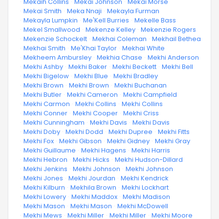
·
Mekaih Collins
·
Mekai Johnson
·
Mekai Morse
·
Mekai Smith
·
Meka Nnaji
·
Mekayla Furman
·
Mekayla Lumpkin
·
Me'Kell Burries
·
Mekelle Bass
·
Mekel Smallwood
·
Mekenze Kelley
·
Mekenzie Rogers
·
Mekenzie Schockelt
·
Mekhai Coleman
·
Mekhail Bethea
·
Mekhai Smith
·
Me'Khai Taylor
·
Mekhai White
·
Mekheem Ambursley
·
Mekhia Chase
·
Mekhi Anderson
·
Mekhi Ashby
·
Mekhi Baker
·
Mekhi Beckett
·
Mekhi Bell
·
Mekhi Bigelow
·
Mekhi Blue
·
Mekhi Bradley
·
Mekhi Brown
·
Mekhi Brown
·
Mekhi Buchanan
·
Mekhi Butler
·
Mekhi Cameron
·
Mekhi Campfield
·
Mekhi Carmon
·
Mekhi Collins
·
Mekhi Collins
·
Mekhi Conner
·
Mekhi Cooper
·
Mekhi Criss
·
Mekhi Cunningham
·
Mekhi Davis
·
Mekhi Davis
·
Mekhi Doby
·
Mekhi Dodd
·
Mekhi Dupree
·
Mekhi Fitts
·
Mekhi Fox
·
Mekhi Gibson
·
Mekhi Gidney
·
Mekhi Gray
·
Mekhi Guillaume
·
Mekhi Hagens
·
Mekhi Harris
·
Mekhi Hebron
·
Mekhi Hicks
·
Mekhi Hudson-Dillard
·
Mekhi Jenkins
·
Mekhi Johnson
·
Mekhi Johnson
·
Mekhi Jones
·
Mekhi Jourdan
·
Mekhi Kendrick
·
Mekhi Kilburn
·
Mekhila Brown
·
Mekhi Lockhart
·
Mekhi Lowery
·
Mekhi Maddox
·
Mekhi Madison
·
Mekhi Mason
·
Mekhi Mason
·
Mekhi McDowell
·
Mekhi Mews
·
Mekhi Miller
·
Mekhi Miller
·
Mekhi Moore