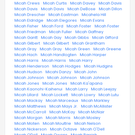
·
Micah Crews
·
Micah Curtis
·
Micah Davey
·
Micah Davis
·
Micah Davis
·
Micah Davis
·
Micah DeBose
·
Micah Dillon
·
Micah Drescher
·
Micah Eastman
·
Micahela Hill
·
Micah Eldridge
·
Micah Elegores
·
Micah Evans
·
Micah Fisher
·
Micah Ford
·
Micah Foster
·
Micah Foster
·
Micah Friedman
·
Micah Fuller
·
Micah Gaffney
·
Micah Gantt
·
Micah Gay
·
Micah Gibbs
·
Micah Gifford
·
Micah Gilbert
·
Micah Gilbert
·
Micah Grantham
·
Micah Gray
·
Micah Gray
·
Micah Green
·
Micah Greene
·
Micah Hach
·
Micah Handlogten
·
Micah Harper
·
Micah Harris
·
Micah Harris
·
Micah Harry
·
Micah Henderson
·
Micah Hodges
·
Micah Hudgins
·
Micah Hudson
·
Micahi Danzy
·
Micah John
·
Micah Johnson
·
Micah Johnson
·
Micah Johnson
·
Micah Jones
·
Micah Jones
·
Micah Ka'apana
·
Micah Kaonohi-Kaihenui
·
Micah Larry
·
Micah Leejay
·
Micah Lillard
·
Micah Lockett
·
Micah Lowry
·
Micah Lutu
·
Micah Mackay
·
Micah Marceaux
·
Micah Markley
·
Micah Matthews
·
Micah Mays Jr.
·
Micah McAllister
·
Micah McCarroll
·
Micah McKay
·
Micah McNair
·
Micah Morgan
·
Micah Morris
·
Micah Mosley
·
Micah Moten
·
Micah Moultrie
·
Micah Nelson
·
Micah Nickerson
·
Micah Octave
·
Micah O'Dell
·
Micah ODell
·
Micah Owens
·
Micah Parrish