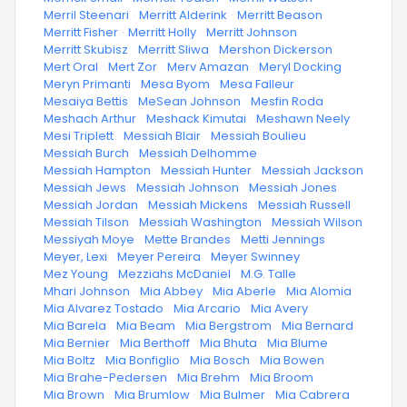
·
Merril Steenari
·
Merritt Alderink
·
Merritt Beason
·
Merritt Fisher
·
Merritt Holly
·
Merritt Johnson
·
Merritt Skubisz
·
Merritt Sliwa
·
Mershon Dickerson
·
Mert Oral
·
Mert Zor
·
Merv Amazan
·
Meryl Docking
·
Meryn Primanti
·
Mesa Byom
·
Mesa Falleur
·
Mesaiya Bettis
·
MeSean Johnson
·
Mesfin Roda
·
Meshach Arthur
·
Meshack Kimutai
·
Meshawn Neely
·
Mesi Triplett
·
Messiah Blair
·
Messiah Boulieu
·
Messiah Burch
·
Messiah Delhomme
·
Messiah Hampton
·
Messiah Hunter
·
Messiah Jackson
·
Messiah Jews
·
Messiah Johnson
·
Messiah Jones
·
Messiah Jordan
·
Messiah Mickens
·
Messiah Russell
·
Messiah Tilson
·
Messiah Washington
·
Messiah Wilson
·
Messiyah Moye
·
Mette Brandes
·
Metti Jennings
·
Meyer, Lexi
·
Meyer Pereira
·
Meyer Swinney
·
Mez Young
·
Mezziahs McDaniel
·
M.G. Talle
·
Mhari Johnson
·
Mia Abbey
·
Mia Aberle
·
Mia Alomia
·
Mia Alvarez Tostado
·
Mia Arcario
·
Mia Avery
·
Mia Barela
·
Mia Beam
·
Mia Bergstrom
·
Mia Bernard
·
Mia Bernier
·
Mia Berthoff
·
Mia Bhuta
·
Mia Blume
·
Mia Boltz
·
Mia Bonfiglio
·
Mia Bosch
·
Mia Bowen
·
Mia Brahe-Pedersen
·
Mia Brehm
·
Mia Broom
·
Mia Brown
·
Mia Brumlow
·
Mia Bulmer
·
Mia Cabrera