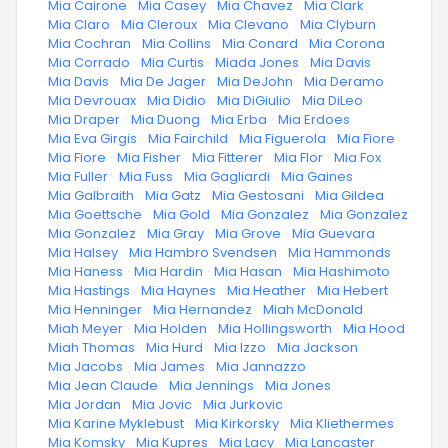
·
Mia Cairone
·
Mia Casey
·
Mia Chavez
·
Mia Clark
·
Mia Claro
·
Mia Cleroux
·
Mia Clevano
·
Mia Clyburn
·
Mia Cochran
·
Mia Collins
·
Mia Conard
·
Mia Corona
·
Mia Corrado
·
Mia Curtis
·
Miada Jones
·
Mia Davis
·
Mia Davis
·
Mia De Jager
·
Mia DeJohn
·
Mia Deramo
·
Mia Devrouax
·
Mia Didio
·
Mia DiGiulio
·
Mia DiLeo
·
Mia Draper
·
Mia Duong
·
Mia Erba
·
Mia Erdoes
·
Mia Eva Girgis
·
Mia Fairchild
·
Mia Figuerola
·
Mia Fiore
·
Mia Fiore
·
Mia Fisher
·
Mia Fitterer
·
Mia Flor
·
Mia Fox
·
Mia Fuller
·
Mia Fuss
·
Mia Gagliardi
·
Mia Gaines
·
Mia Galbraith
·
Mia Gatz
·
Mia Gestosani
·
Mia Gildea
·
Mia Goettsche
·
Mia Gold
·
Mia Gonzalez
·
Mia Gonzalez
·
Mia Gonzalez
·
Mia Gray
·
Mia Grove
·
Mia Guevara
·
Mia Halsey
·
Mia Hambro Svendsen
·
Mia Hammonds
·
Mia Haness
·
Mia Hardin
·
Mia Hasan
·
Mia Hashimoto
·
Mia Hastings
·
Mia Haynes
·
Mia Heather
·
Mia Hebert
·
Mia Henninger
·
Mia Hernandez
·
Miah McDonald
·
Miah Meyer
·
Mia Holden
·
Mia Hollingsworth
·
Mia Hood
·
Miah Thomas
·
Mia Hurd
·
Mia Izzo
·
Mia Jackson
·
Mia Jacobs
·
Mia James
·
Mia Jannazzo
·
Mia Jean Claude
·
Mia Jennings
·
Mia Jones
·
Mia Jordan
·
Mia Jovic
·
Mia Jurkovic
·
Mia Karine Myklebust
·
Mia Kirkorsky
·
Mia Kliethermes
·
Mia Komsky
·
Mia Kupres
·
Mia Lacy
·
Mia Lancaster