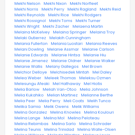
·
Mekhi Nelson
·
Mekhi Nixon
·
Mekhi Norfleet
·
Mekhi Norris
·
Mekhi Perry
·
Mekhi Ragland
·
Mekhi Reid
·
Mekhi Reynolds
·
Mekhi Rice
·
Mekhi Rodgers
·
Mekhi Rossignol
·
Mekhi Toms
·
Mekhi Turner
·
Mekhi Wright
·
Mekhi Zacher
·
Melaena Martin
·
Melaina McKelvey
·
Melaina Springer
·
Melaina Troy
·
Melaki Gutierrez
·
Melakih Cunningham
·
Melania Fullerton
·
Melania Luostari
·
Melania Reeves
·
Melani Dowling
·
Melanie Assmar
·
Melanie Carlson
·
Melanie Edwards
·
Melanie Hintsa
·
Melanie Hiu
·
Melanie Jimenez
·
Melanie Oldner
·
Melanie Walker
·
Melanie Wallis
·
Melany Gallegos
·
Mel Brown
·
Melchior Delloye
·
Melchisedek Mintah
·
Mel Daley
·
Melea Weber
·
Meleek Thomas
·
Meleksu Ozmen
·
Melesungu Afeaki
·
Mel Hathaway
·
Mel Hiotis
·
Melia Barlow
·
Meliah Van-Otoo
·
Melia Johnson
·
Melia Kukahiko
·
Melian Martinez
·
Melianne Berthe
·
Melia Peer
·
Melia Perry
·
Meli Coats
·
Melih Tunca
·
Melika Samia
·
Melik Owens
·
Melik Williams
·
Melina Gonzalez
·
Melina Knowles
·
Melina Koulouri
·
Melina Lange
·
Melina Mol
·
Melina Peloteau
·
Melina Rebimbas
·
Melina Sarlo
·
Melina Schrader
·
Melina Teunis
·
Melina Trinidad
·
Melina Walle-Olsen