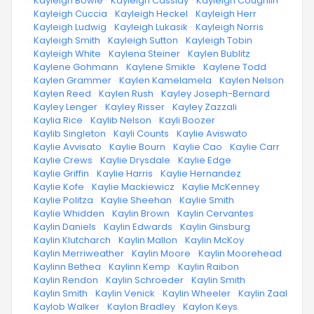
·
Kayleigh Bowie
·
Kayleigh Cassidy
·
Kayleigh Coughlin
·
Kayleigh Cuccia
·
Kayleigh Heckel
·
Kayleigh Herr
·
Kayleigh Ludwig
·
Kayleigh Lukasik
·
Kayleigh Norris
·
Kayleigh Smith
·
Kayleigh Sutton
·
Kayleigh Tobin
·
Kayleigh White
·
Kaylena Steiner
·
Kaylen Bublitz
·
Kaylene Gohmann
·
Kaylene Smikle
·
Kaylene Todd
·
Kaylen Grammer
·
Kaylen Kamelamela
·
Kaylen Nelson
·
Kaylen Reed
·
Kaylen Rush
·
Kayley Joseph-Bernard
·
Kayley Lenger
·
Kayley Risser
·
Kayley Zazzali
·
Kaylia Rice
·
Kaylib Nelson
·
Kayli Boozer
·
Kaylib Singleton
·
Kayli Counts
·
Kaylie Aviswato
·
Kaylie Avvisato
·
Kaylie Bourn
·
Kaylie Cao
·
Kaylie Carr
·
Kaylie Crews
·
Kaylie Drysdale
·
Kaylie Edge
·
Kaylie Griffin
·
Kaylie Harris
·
Kaylie Hernandez
·
Kaylie Kofe
·
Kaylie Mackiewicz
·
Kaylie McKenney
·
Kaylie Politza
·
Kaylie Sheehan
·
Kaylie Smith
·
Kaylie Whidden
·
Kaylin Brown
·
Kaylin Cervantes
·
Kaylin Daniels
·
Kaylin Edwards
·
Kaylin Ginsburg
·
Kaylin Klutcharch
·
Kaylin Mallon
·
Kaylin McKoy
·
Kaylin Merriweather
·
Kaylin Moore
·
Kaylin Moorehead
·
Kaylinn Bethea
·
Kaylinn Kemp
·
Kaylin Raibon
·
Kaylin Rendon
·
Kaylin Schroeder
·
Kaylin Smith
·
Kaylin Smith
·
Kaylin Venick
·
Kaylin Wheeler
·
Kaylin Zaal
·
Kaylob Walker
·
Kaylon Bradley
·
Kaylon Keys