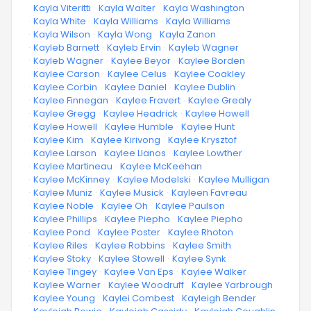
·
Kayla Viteritti
·
Kayla Walter
·
Kayla Washington
·
Kayla White
·
Kayla Williams
·
Kayla Williams
·
Kayla Wilson
·
Kayla Wong
·
Kayla Zanon
·
Kayleb Barnett
·
Kayleb Ervin
·
Kayleb Wagner
·
Kayleb Wagner
·
Kaylee Beyor
·
Kaylee Borden
·
Kaylee Carson
·
Kaylee Celus
·
Kaylee Coakley
·
Kaylee Corbin
·
Kaylee Daniel
·
Kaylee Dublin
·
Kaylee Finnegan
·
Kaylee Fravert
·
Kaylee Grealy
·
Kaylee Gregg
·
Kaylee Headrick
·
Kaylee Howell
·
Kaylee Howell
·
Kaylee Humble
·
Kaylee Hunt
·
Kaylee Kim
·
Kaylee Kirivong
·
Kaylee Krysztof
·
Kaylee Larson
·
Kaylee Llanos
·
Kaylee Lowther
·
Kaylee Martineau
·
Kaylee McKeehan
·
Kaylee McKinney
·
Kaylee Modelski
·
Kaylee Mulligan
·
Kaylee Muniz
·
Kaylee Musick
·
Kayleen Favreau
·
Kaylee Noble
·
Kaylee Oh
·
Kaylee Paulson
·
Kaylee Phillips
·
Kaylee Piepho
·
Kaylee Piepho
·
Kaylee Pond
·
Kaylee Poster
·
Kaylee Rhoton
·
Kaylee Riles
·
Kaylee Robbins
·
Kaylee Smith
·
Kaylee Stoky
·
Kaylee Stowell
·
Kaylee Synk
·
Kaylee Tingey
·
Kaylee Van Eps
·
Kaylee Walker
·
Kaylee Warner
·
Kaylee Woodruff
·
Kaylee Yarbrough
·
Kaylee Young
·
Kaylei Combest
·
Kayleigh Bender