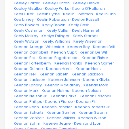
·
Keeley Carter
·
Keeley Clinton
·
Keeley Klenke
·
Keeley Misutka
·
Keeley Parks
·
Keelie O'Hollaren
·
Keeli Fuller
·
Keelin Byrne
·
Keelin Coleman
·
Keelin Finn
·
Kee Linney
·
Keelin Robertson
·
Keelon Russell
·
Keely Bowers
·
Keely Brown
·
Keely Cash
·
Keely Cashman
·
Keely Culler
·
Keely Hummel
·
Keely Mcilroy
·
Keelyn Eslinger
·
Keely Starnes
·
Keely Watson
·
Keely. Williams
·
Keely Wiseman
·
Keenan Arcega-Whiteside
·
Keenan Bey
·
Keenan Britt
·
Keenan Campbell
·
Keenan Cupit
·
Keenan De Wit
·
Keenan Eck
·
Keenan Engebretson
·
Keenan Fisher
·
Keenan Fortenberry
·
Keenan Franks
·
Keenan Garner
·
Keenan Guthrie
·
Keenan Harris
·
Keenan Heinz
·
Keenan Iseli
·
Keenan Jabeth
·
Keenan Jackson
·
Keenan Jackson
·
Keenan Johnson
·
Keenan Klitzke
·
Keenan Landry
·
Keenan McAlarney
·
Keenan Mork
·
Keenan Mork
·
Keenan Nelms
·
Keenan Nelson
·
Keenan Nelson Jr.
·
Keenan Parks
·
Keenan Paschall
·
Keenan Phillips
·
Keenan Pierce
·
Keenan Pili
·
Keenan Rahn
·
Keenan Rancier
·
Keenan Roberts Jr.
·
Keenan Schartz
·
Keenan Sumler
·
Keenan Swann
·
Keenan VanPelt
·
Keenan Wilkins
·
Keenan Wilson
·
Keenan Zahm
·
Keenen Jeune
·
Keenland Lyon
·
Keenyi Pepe
·
Keesean Campbell