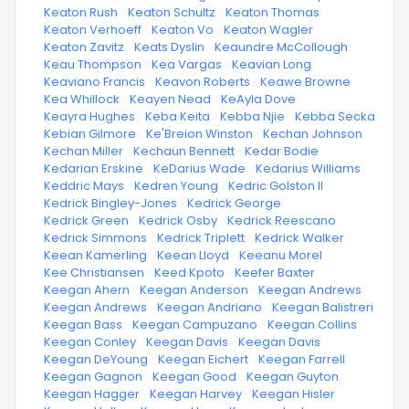
·
Keaton Rush
·
Keaton Schultz
·
Keaton Thomas
·
Keaton Verhoeff
·
Keaton Vo
·
Keaton Wagler
·
Keaton Zavitz
·
Keats Dyslin
·
Keaundre McCollough
·
Keau Thompson
·
Kea Vargas
·
Keavian Long
·
Keaviano Francis
·
Keavon Roberts
·
Keawe Browne
·
Kea Whillock
·
Keayen Nead
·
KeAyla Dove
·
Keayra Hughes
·
Keba Keita
·
Kebba Njie
·
Kebba Secka
·
Kebian Gilmore
·
Ke'Breion Winston
·
Kechan Johnson
·
Kechan Miller
·
Kechaun Bennett
·
Kedar Bodie
·
Kedarian Erskine
·
KeDarius Wade
·
Kedarius Williams
·
Keddric Mays
·
Kedren Young
·
Kedric Golston II
·
Kedrick Bingley-Jones
·
Kedrick George
·
Kedrick Green
·
Kedrick Osby
·
Kedrick Reescano
·
Kedrick Simmons
·
Kedrick Triplett
·
Kedrick Walker
·
Keean Kamerling
·
Keean Lloyd
·
Keeanu Morel
·
Kee Christiansen
·
Keed Kpoto
·
Keefer Baxter
·
Keegan Ahern
·
Keegan Anderson
·
Keegan Andrews
·
Keegan Andrews
·
Keegan Andriano
·
Keegan Balistreri
·
Keegan Bass
·
Keegan Campuzano
·
Keegan Collins
·
Keegan Conley
·
Keegan Davis
·
Keegan Davis
·
Keegan DeYoung
·
Keegan Eichert
·
Keegan Farrell
·
Keegan Gagnon
·
Keegan Good
·
Keegan Guyton
·
Keegan Hagger
·
Keegan Harvey
·
Keegan Hisler