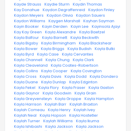
·
Kayde Strauss
·
Kaydie Sturm
·
Kaydin Thomas
·
Kay Donahue
·
Kaydon Degraffenreid
·
Kaydon Finley
·
Kaydon Meyers
·
Kaydon Olivia
·
Kaydon Sauers
·
Kaydon Williams
·
Kaygen Marshall
·
Kayhan Sayman
·
Kayin Booker
·
Kayin Derden
·
Kayin Lee
·
Kayinsola Ajayi
·
Kay Kay Green
·
Kayla Alexandre
·
Kayla Baetzel
·
Kayla Balfour
·
Kayla Barnett
·
Kayla Beckwith
·
Kayla Bigsby
·
Kayla Birmingham
·
Kayla Blackshear
·
Kayla Bower
·
Kayla Briggs
·
Kayla Budish
·
Kayla Butki
·
Kayla Byrd
·
Kayla Case
·
Kayla Cervantes
·
Kayla Channell
·
Kayla Chung
·
Kayla Clark
·
Kayla Cleaveland
·
Kayla Coates-Robertson
·
Kayla Collins
·
Kayla Cooper
·
Kayla Covington
·
Kayla Cross
·
Kayla Davis
·
Kayla Dodd
·
Kayla Dondero
·
Kayla Duane
·
Kayla Dunlap
·
Kayla Edginton
·
Kayla Fekel
·
Kayla Flory
·
Kayla Fraser
·
Kayla Gaston
·
Kayla Gaynor
·
Kayla Goodwin
·
Kayla Grain
·
Kayla Greyvensteyn
·
Kayla Groppe
·
Kayla Hampton
·
Kayla Harrison
·
Kaylah Barr
·
Kaylah Braxton
·
Kaylah Comeau
·
Kayla Henry
·
Kaylah Ivey
·
Kaylah Neal
·
Kayla Hopson
·
Kayla Hostetler
·
Kaylah Turner
·
Kaylah Williams
·
Kayla Ikuma
·
Kayla Ishibashi
·
Kayla Jackson
·
Kayla Jackson