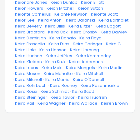
·
Keiondre Jones
·
Keion Dunlap
·
Keion Elliott
·
Keion Flowers
·
Keion Mitchell
·
Keion Sutton
·
Keionte Cornelius
·
Keionte Newson
·
Keionte Scott
·
Keiori Lee
·
Keira Antoni
·
Keira Baranski
·
Keira Bartholet
·
Keira Beverly
·
Keira Billis
·
Keira Blitzer
·
Keira Bogott
·
Keira Bradford
·
Keira Cox
·
Keira Crosby
·
Keira Dawley
·
Keira Demirjian
·
Keira Donato
·
Keira Floyd
·
Keira Frascella
·
Keira Frias
·
Keira Garinger
·
Keira Gill
·
Keira Hale
·
Keira Hanson
·
Keira Hornung
·
Keira Hudson
·
Keira Jeffries
·
Keira Kemmerley
·
Keira Kleidon
·
Keira Kruk
·
Keira Lindemans
·
Keira Lucas
·
Keira Maki
·
Keira Mangels
·
Keira Martin
·
Keira Mason
·
Keira Mehalko
·
Keira Mitchell
·
Keira Mitchell
·
Keira Morris
·
Keira O'Donnell
·
Keira Rohrbach
·
Keira Rooney
·
Keira Rosenmarkle
·
Keira Rossi
·
Keira Schmidt
·
Keira Scott
·
Keira Steininger
·
Keira Taylor
·
Keira Truofreh
·
Keira Vail
·
Keira Wagner
·
Keira Wallace
·
Keiren Brown