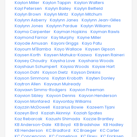
·
Kaylon Miller
·
Kaylon Tappin
·
Kaylon Walters
·
Kayl Petersen
·
Kaylyn Bailey
·
Kaylyn Belfield
·
Kaylyn Brown
·
Kaylyn Mintz
·
Kaylyn Mitchum
·
Kaylynn Asberry
·
Kaylynn Janes
·
Kaylynn Jean-Gilles
·
Kaylynn Jones
·
Kaylynn Pardue
·
Kaylyn Williams
·
Kayma Carpenter
·
Kayman Hopkins
·
Kayman Rawls
·
Kaymond Farrior
·
Kay Murphy
·
Kayne Miller
·
Kayode Amusan
·
Kayoni Griggs
·
Kayo Patu
·
Kayoum M'Bamba
·
Kayo Wallace
·
Kaysen Gipson
·
Kaysen Korth
·
Kaysen Mahuka-Kaawa
·
Kaysen Raineri
·
Kaysey Choudry
·
Kaysha Love
·
Kaysharia Woods
·
Kayshaun Schumpert
·
Kaysia Woods
·
Kaysie Hart
·
Kayson Dahl
·
Kayson Dietz
·
Kayson Dinkins
·
Kayson Simmons
·
Kaytan Kroboth
·
Kayten Donley
·
Kaytron Allen
·
Kayvaun Mulready
·
Kayvawn Simms-Rodgers
·
Kayvion Freeman
·
Kayvion Sibley
·
Kayvon Dennis
·
Kayvon Henderson
·
Kayvon Monfared
·
Kayvontay Williams
·
Kayzzin McDowell
·
Kazarius Bowie
·
Kazeem Tijani
·
Kazeyn Bird
·
Kaziah Akinniyi
·
Kaziah Spates
·
Kaz Rebarcak
·
Kazushi Shimada
·
Kazzie Brantley
·
KB Anderson-Dale
·
KB Boyd
·
KB Bradshaw
·
KB Hadley
·
KB Henderson
·
KC Bradford
·
KC Braeger
·
KC Carter
·
KC Concepcion
·
KC Cornelious
·
KC Ekwu
·
KC Ericksen