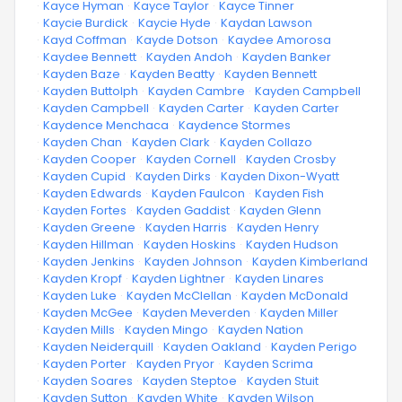
·
Kayce Hyman
·
Kayce Taylor
·
Kayce Tinner
·
Kaycie Burdick
·
Kaycie Hyde
·
Kaydan Lawson
·
Kayd Coffman
·
Kayde Dotson
·
Kaydee Amorosa
·
Kaydee Bennett
·
Kayden Andoh
·
Kayden Banker
·
Kayden Baze
·
Kayden Beatty
·
Kayden Bennett
·
Kayden Buttolph
·
Kayden Cambre
·
Kayden Campbell
·
Kayden Campbell
·
Kayden Carter
·
Kayden Carter
·
Kaydence Menchaca
·
Kaydence Stormes
·
Kayden Chan
·
Kayden Clark
·
Kayden Collazo
·
Kayden Cooper
·
Kayden Cornell
·
Kayden Crosby
·
Kayden Cupid
·
Kayden Dirks
·
Kayden Dixon-Wyatt
·
Kayden Edwards
·
Kayden Faulcon
·
Kayden Fish
·
Kayden Fortes
·
Kayden Gaddist
·
Kayden Glenn
·
Kayden Greene
·
Kayden Harris
·
Kayden Henry
·
Kayden Hillman
·
Kayden Hoskins
·
Kayden Hudson
·
Kayden Jenkins
·
Kayden Johnson
·
Kayden Kimberland
·
Kayden Kropf
·
Kayden Lightner
·
Kayden Linares
·
Kayden Luke
·
Kayden McClellan
·
Kayden McDonald
·
Kayden McGee
·
Kayden Meverden
·
Kayden Miller
·
Kayden Mills
·
Kayden Mingo
·
Kayden Nation
·
Kayden Neiderquill
·
Kayden Oakland
·
Kayden Perigo
·
Kayden Porter
·
Kayden Pryor
·
Kayden Scrima
·
Kayden Soares
·
Kayden Steptoe
·
Kayden Stuit
·
Kayden Sutton
·
Kayden White
·
Kayden Wilson