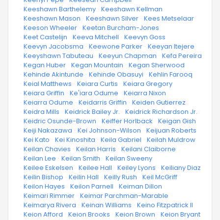
·
Keeshawn Barthelemy
·
Keeshawn Kellman
·
Keeshawn Mason
·
Keeshawn Silver
·
Kees Metselaar
·
Keeson Wheeler
·
Keetan Burcham-Jones
·
Keet Castelijn
·
Keeva Mitchell
·
Keevyn Goss
·
Keevyn Jacobsma
·
Keewone Parker
·
Keeyan Itejere
·
Keeyshawn Tabuteau
·
Keeyun Chapman
·
Kefa Pereira
·
Kegan Huber
·
Kegan Mountain
·
Kegan Sherwood
·
Kehinde Akintunde
·
Kehinde Obasuyi
·
Kehlin Farooq
·
Keial Matthews
·
Keiara Curtis
·
Keiara Gregory
·
Keiara Griffin
·
Ke'iara Odume
·
Keiarra Nixon
·
Keiarra Odume
·
Keidarris Griffin
·
Keiden Gutierrez
·
Keidra Mills
·
Keidrick Bailey Jr.
·
Keidrick Richardson Jr.
·
Keidric Osunde-Brown
·
Keiffer Horlback
·
Keigan Gish
·
Keiji Nakazawa
·
Kei Johnson-Wilson
·
Keijuan Roberts
·
Kei Kato
·
Kei Kinoshita
·
Keila Gabriel
·
Keilah Muldrow
·
Keilan Chavies
·
Keilan Harris
·
Keilani Claiborne
·
Keilan Lee
·
Keilan Smith
·
Keilan Sweeny
·
Keilee Eskelsen
·
Keilee Hall
·
Keiley Lyons
·
Keiliany Diaz
·
Keilin Bishop
·
Keilin Hall
·
Keilly Rush
·
Keil McGriff
·
Keilon Hayes
·
Keilon Parnell
·
Keiman Dillon
·
Keimari Rimmer
·
Keimar Parchman-Marable
·
Keimarya Rivera
·
Keinan Williams
·
Keino Fitzpatrick II
·
Keion Afford
·
Keion Brooks
·
Keion Brown
·
Keion Bryant