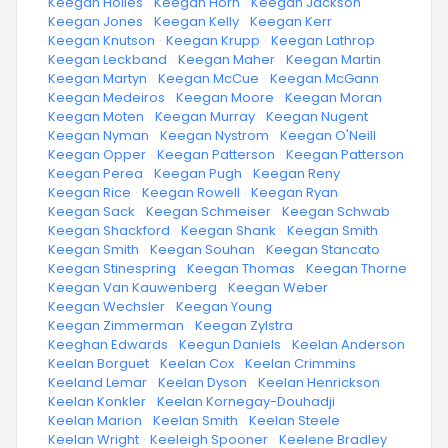
·
Keegan Holles
·
Keegan Horn
·
Keegan Jackson
·
Keegan Jones
·
Keegan Kelly
·
Keegan Kerr
·
Keegan Knutson
·
Keegan Krupp
·
Keegan Lathrop
·
Keegan Leckband
·
Keegan Maher
·
Keegan Martin
·
Keegan Martyn
·
Keegan McCue
·
Keegan McGann
·
Keegan Medeiros
·
Keegan Moore
·
Keegan Moran
·
Keegan Moten
·
Keegan Murray
·
Keegan Nugent
·
Keegan Nyman
·
Keegan Nystrom
·
Keegan O'Neill
·
Keegan Opper
·
Keegan Patterson
·
Keegan Patterson
·
Keegan Perea
·
Keegan Pugh
·
Keegan Reny
·
Keegan Rice
·
Keegan Rowell
·
Keegan Ryan
·
Keegan Sack
·
Keegan Schmeiser
·
Keegan Schwab
·
Keegan Shackford
·
Keegan Shank
·
Keegan Smith
·
Keegan Smith
·
Keegan Souhan
·
Keegan Stancato
·
Keegan Stinespring
·
Keegan Thomas
·
Keegan Thorne
·
Keegan Van Kauwenberg
·
Keegan Weber
·
Keegan Wechsler
·
Keegan Young
·
Keegan Zimmerman
·
Keegan Zylstra
·
Keeghan Edwards
·
Keegun Daniels
·
Keelan Anderson
·
Keelan Borguet
·
Keelan Cox
·
Keelan Crimmins
·
Keeland Lemar
·
Keelan Dyson
·
Keelan Henrickson
·
Keelan Konkler
·
Keelan Kornegay-Douhadji
·
Keelan Marion
·
Keelan Smith
·
Keelan Steele
·
Keelan Wright
·
Keeleigh Spooner
·
Keelene Bradley