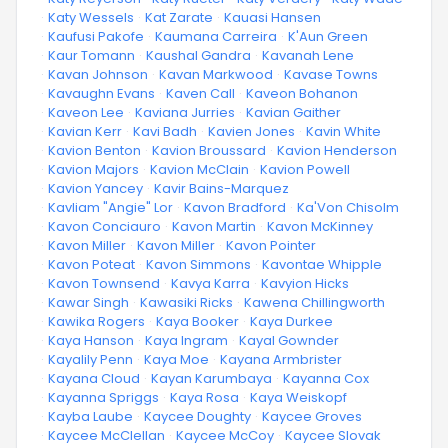
·
Katy Wessels
·
Kat Zarate
·
Kauasi Hansen
·
Kaufusi Pakofe
·
Kaumana Carreira
·
K'Aun Green
·
Kaur Tomann
·
Kaushal Gandra
·
Kavanah Lene
·
Kavan Johnson
·
Kavan Markwood
·
Kavase Towns
·
Kavaughn Evans
·
Kaven Call
·
Kaveon Bohanon
·
Kaveon Lee
·
Kaviana Jurries
·
Kavian Gaither
·
Kavian Kerr
·
Kavi Badh
·
Kavien Jones
·
Kavin White
·
Kavion Benton
·
Kavion Broussard
·
Kavion Henderson
·
Kavion Majors
·
Kavion McClain
·
Kavion Powell
·
Kavion Yancey
·
Kavir Bains-Marquez
·
Kavliam "Angie" Lor
·
Kavon Bradford
·
Ka'Von Chisolm
·
Kavon Conciauro
·
Kavon Martin
·
Kavon McKinney
·
Kavon Miller
·
Kavon Miller
·
Kavon Pointer
·
Kavon Poteat
·
Kavon Simmons
·
Kavontae Whipple
·
Kavon Townsend
·
Kavya Karra
·
Kavyion Hicks
·
Kawar Singh
·
Kawasiki Ricks
·
Kawena Chillingworth
·
Kawika Rogers
·
Kaya Booker
·
Kaya Durkee
·
Kaya Hanson
·
Kaya Ingram
·
Kayal Gownder
·
Kayalily Penn
·
Kaya Moe
·
Kayana Armbrister
·
Kayana Cloud
·
Kayan Karumbaya
·
Kayanna Cox
·
Kayanna Spriggs
·
Kaya Rosa
·
Kaya Weiskopf
·
Kayba Laube
·
Kaycee Doughty
·
Kaycee Groves
·
Kaycee McClellan
·
Kaycee McCoy
·
Kaycee Slovak