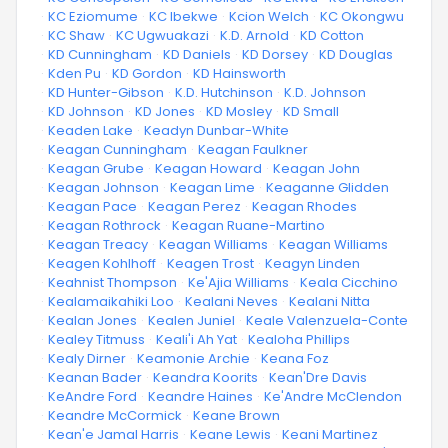
·
KC Eziomume
·
KC Ibekwe
·
Kcion Welch
·
KC Okongwu
·
KC Shaw
·
KC Ugwuakazi
·
K.D. Arnold
·
KD Cotton
·
KD Cunningham
·
KD Daniels
·
KD Dorsey
·
KD Douglas
·
Kden Pu
·
KD Gordon
·
KD Hainsworth
·
KD Hunter-Gibson
·
K.D. Hutchinson
·
K.D. Johnson
·
KD Johnson
·
KD Jones
·
KD Mosley
·
KD Small
·
Keaden Lake
·
Keadyn Dunbar-White
·
Keagan Cunningham
·
Keagan Faulkner
·
Keagan Grube
·
Keagan Howard
·
Keagan John
·
Keagan Johnson
·
Keagan Lime
·
Keaganne Glidden
·
Keagan Pace
·
Keagan Perez
·
Keagan Rhodes
·
Keagan Rothrock
·
Keagan Ruane-Martino
·
Keagan Treacy
·
Keagan Williams
·
Keagan Williams
·
Keagen Kohlhoff
·
Keagen Trost
·
Keagyn Linden
·
Keahnist Thompson
·
Ke'Ajia Williams
·
Keala Cicchino
·
Kealamaikahiki Loo
·
Kealani Neves
·
Kealani Nitta
·
Kealan Jones
·
Kealen Juniel
·
Keale Valenzuela-Conte
·
Kealey Titmuss
·
Keali'i Ah Yat
·
Kealoha Phillips
·
Kealy Dirner
·
Keamonie Archie
·
Keana Foz
·
Keanan Bader
·
Keandra Koorits
·
Kean'Dre Davis
·
KeAndre Ford
·
Keandre Haines
·
Ke'Andre McClendon
·
Keandre McCormick
·
Keane Brown
·
Kean'e Jamal Harris
·
Keane Lewis
·
Keani Martinez