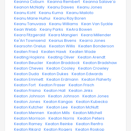
·
Keanna Coburn
·
Keanna Rembert
·
Keanna Salave'a
·
Keanon McNally
·
Keanu Dawes
·
Keanu Jones
·
Keanu Koht
·
Keanu Kuma
·
Keanu Mailoto
·
Keanu Marie Huihui
·
Keanu Ray Boren
·
Keanu Tanuvasa
·
Keanu Williams
·
Kean Van Syckle
·
Kean Webb
·
Keany Parks
·
KeAra Bowen
·
Keara Fitzgerald
·
Keara Mangieri
·
Keara Millender
·
Ke'Ari Townsend
·
Kearius Bivens
·
Kearra Jones
·
Kearsohn Orelus
·
Keaston Willis
·
Keaten Bonderson
·
Keaten Fried
·
Keaten Hawk
·
Keaten Wade
·
Keating Hopkins
·
Keating Oliver
·
Keaton Arendt
·
Keaton Beucler
·
Keaton Braddock
·
Keaton Bradshaw
·
Keaton Cheves
·
Keaton Cooley
·
Keaton Crowley
·
Keaton Duda
·
Keaton Dukes
·
Keaton Edwards
·
Keaton Emmett
·
Keaton Erdmann
·
Keaton Flaherty
·
Keaton Fort
·
Keaton Fraser
·
Keaton Frisch
·
Keaton Frisina
·
Keaton Hall
·
Keaton Jinks
·
Keaton Johnson
·
Keaton Johnson
·
Keaton Jones
·
Keaton Jones
·
Keaton Kangas
·
Keaton Kubecka
·
Keaton Kutcher
·
Keaton Lee
·
Keaton McNutt
·
Keaton Mennen
·
Keaton Mills
·
Keaton Mitchell
·
Keaton Morrison
·
Keaton Norris
·
Keaton Peters
·
Keaton Ramey
·
Keaton Reinke
·
Keaton Renfro
·
Keaton Rikard
·
Keaton Rogers
·
Keaton Roskop