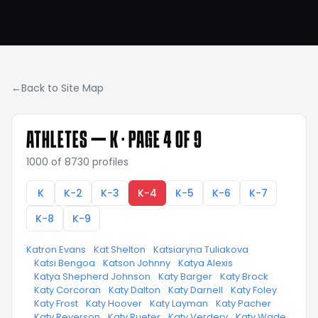
←
Back to Site Map
ATHLETES —
K
· PAGE 4 OF 9
1000
of
8730
profiles
K
K-2
K-3
K-4
K-5
K-6
K-7
K-8
K-9
Katron Evans
·
Kat Shelton
·
Katsiaryna Tuliakova
·
Katsi Bengoa
·
Katson Johnny
·
Katya Alexis
·
Katya Shepherd Johnson
·
Katy Barger
·
Katy Brock
·
Katy Corcoran
·
Katy Dalton
·
Katy Darnell
·
Katy Foley
·
Katy Frost
·
Katy Hoover
·
Katy Layman
·
Katy Pacher
·
Katy Reyerson
·
Katy Rueter
·
Katy Verdery
·
Katy Wade