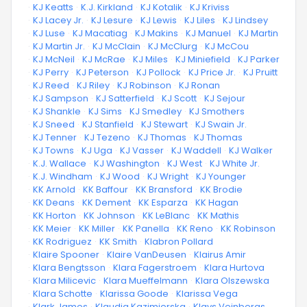
·
KJ Keatts
·
K.J. Kirkland
·
KJ Kotalik
·
KJ Kriviss
·
KJ Lacey Jr.
·
KJ Lesure
·
KJ Lewis
·
KJ Liles
·
KJ Lindsey
·
KJ Luse
·
KJ Macatiag
·
KJ Makins
·
KJ Manuel
·
KJ Martin
·
KJ Martin Jr.
·
KJ McClain
·
KJ McClurg
·
KJ McCou
·
KJ McNeil
·
KJ McRae
·
KJ Miles
·
KJ Miniefield
·
KJ Parker
·
KJ Perry
·
KJ Peterson
·
KJ Pollock
·
KJ Price Jr.
·
KJ Pruitt
·
KJ Reed
·
KJ Riley
·
KJ Robinson
·
KJ Ronan
·
KJ Sampson
·
KJ Satterfield
·
KJ Scott
·
KJ Sejour
·
KJ Shankle
·
KJ Sims
·
KJ Smedley
·
KJ Smothers
·
KJ Sneed
·
KJ Stanfield
·
KJ Stewart
·
KJ Swain Jr.
·
KJ Tenner
·
KJ Tezeno
·
KJ Thomas
·
KJ Thomas
·
KJ Towns
·
KJ Uga
·
KJ Vasser
·
KJ Waddell
·
KJ Walker
·
K.J. Wallace
·
KJ Washington
·
KJ West
·
KJ White Jr.
·
K.J. Windham
·
KJ Wood
·
KJ Wright
·
KJ Younger
·
KK Arnold
·
KK Baffour
·
KK Bransford
·
KK Brodie
·
KK Deans
·
KK Dement
·
KK Esparza
·
KK Hagan
·
KK Horton
·
KK Johnson
·
KK LeBlanc
·
KK Mathis
·
KK Meier
·
KK Miller
·
KK Panella
·
KK Reno
·
KK Robinson
·
KK Rodriguez
·
KK Smith
·
Klabron Pollard
·
Klaire Spooner
·
Klaire VanDeusen
·
Klairus Amir
·
Klara Bengtsson
·
Klara Fagerstroem
·
Klara Hurtova
·
Klara Milicevic
·
Klara Mueffelmann
·
Klara Olszewska
·
Klara Schotte
·
Klarissa Goode
·
Klarissa Vega
·
Klark James
·
Klaudia Kazimierska
·
Klavs Veinbergs