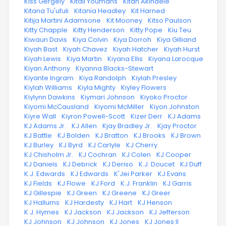
·
Kiss Gergely
·
Kitali Youmans
·
Kitan Akindele
·
Kitana Tu'ufuli
·
Kitania Headley
·
Kit Harned
·
Kitija Martini Adamsone
·
Kit Mooney
·
Kitso Paulson
·
Kitty Chapple
·
Kitty Henderson
·
Kitty Pope
·
Kiu Teu
·
Kiwaun Davis
·
Kiya Colvin
·
Kiya Dorroh
·
Kiya Gilliand
·
Kiyah Bast
·
Kiyah Chavez
·
Kiyah Hatcher
·
Kiyah Hurst
·
Kiyah Lewis
·
Kiya Martin
·
Kiyana Ellis
·
Kiyana Larocque
·
Kiyan Anthony
·
Kiyanna Blacks-Stewart
·
Kiyante Ingram
·
Kiya Randolph
·
Kiylah Presley
·
Kiylah Williams
·
Kiyla Mighty
·
Kiyley Flowers
·
Kiylynn Dawkins
·
Kiymari Johnson
·
Kiyoko Proctor
·
Kiyomi McCausland
·
Kiyomi McMiller
·
Kiyon Johnston
·
Kiyre Wall
·
Kiyron Powell-Scott
·
Kizer Derr
·
KJ Adams
·
KJ Adams Jr.
·
KJ Allen
·
Kjay Bradley Jr.
·
Kjay Proctor
·
KJ Battle
·
KJ Bolden
·
KJ Bratton
·
KJ Brooks
·
KJ Brown
·
KJ Burley
·
KJ Byrd
·
KJ Carlyle
·
KJ Cherry
·
KJ Chisholm Jr.
·
KJ Cochran
·
KJ Colen
·
KJ Cooper
·
KJ Daniels
·
KJ Debrick
·
KJ Deriso
·
K.J. Doucet
·
KJ Duff
·
K.J. Edwards
·
KJ Edwards
·
K'Jei Parker
·
KJ Evans
·
KJ Fields
·
KJ Flowe
·
KJ Ford
·
K.J. Franklin
·
KJ Garris
·
KJ Gillespie
·
KJ Green
·
KJ Greene
·
KJ Greer
·
KJ Hallums
·
KJ Hardesty
·
KJ Hart
·
KJ Henson
·
K.J. Hymes
·
KJ Jackson
·
KJ Jackson
·
KJ Jefferson
·
KJ Johnson
·
KJ Johnson
·
KJ Jones
·
KJ Jones II