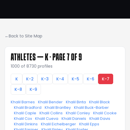
←
Back to Site Map
ATHLETES —
K
· PAGE 7 OF 9
1000
of
8730
profiles
K
K-2
K-3
K-4
K-5
K-6
K-7
K-8
K-9
Khalil Barnes
·
Khalil Bender
·
Khalil Binta
·
Khalil Black
·
Khalil Bradford
·
Khalil Brantley
·
Khalil Buck-Barber
·
Khalil Caple
·
Khalil Collins
·
Khalil Conley
·
Khalil Cooke
·
Khalil Cox
·
Khalil Cueva
·
Khalil Daniels
·
Khalil Davis
·
Khalil Dinkins
·
Khalil Eichelberger
·
Khalil Epps
·
Khalil Farmer
·
Khalil Finley
·
Khalil Foster