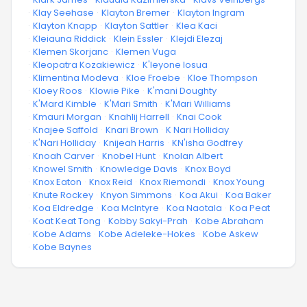
·
Klay Seehase
·
Klayton Bremer
·
Klayton Ingram
·
Klayton Knapp
·
Klayton Sattler
·
Klea Kaci
·
Kleiauna Riddick
·
Klein Essler
·
Klejdi Elezaj
·
Klemen Skorjanc
·
Klemen Vuga
·
Kleopatra Kozakiewicz
·
K'leyone Iosua
·
Klimentina Modeva
·
Kloe Froebe
·
Kloe Thompson
·
Kloey Roos
·
Klowie Pike
·
K'mani Doughty
·
K'Mard Kimble
·
K'Mari Smith
·
K'Mari Williams
·
Kmauri Morgan
·
Knahlij Harrell
·
Knai Cook
·
Knajee Saffold
·
Knari Brown
·
K Nari Holliday
·
K'Nari Holliday
·
Knijeah Harris
·
KN'isha Godfrey
·
Knoah Carver
·
Knobel Hunt
·
Knolan Albert
·
Knowel Smith
·
Knowledge Davis
·
Knox Boyd
·
Knox Eaton
·
Knox Reid
·
Knox Riemondi
·
Knox Young
·
Knute Rockey
·
Knyon Simmons
·
Koa Akui
·
Koa Baker
·
Koa Eldredge
·
Koa McIntyre
·
Koa Naotala
·
Koa Peat
·
Koat Keat Tong
·
Kobby Sakyi-Prah
·
Kobe Abraham
·
Kobe Adams
·
Kobe Adeleke-Hokes
·
Kobe Askew
·
Kobe Baynes