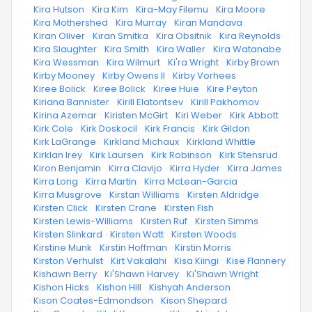
·
Kira Hutson
·
Kira Kim
·
Kira-May Filemu
·
Kira Moore
·
Kira Mothershed
·
Kira Murray
·
Kiran Mandava
·
Kiran Oliver
·
Kiran Smitka
·
Kira Obsitnik
·
Kira Reynolds
·
Kira Slaughter
·
Kira Smith
·
Kira Waller
·
Kira Watanabe
·
Kira Wessman
·
Kira Wilmurt
·
Ki'ra Wright
·
Kirby Brown
·
Kirby Mooney
·
Kirby Owens II
·
Kirby Vorhees
·
Kiree Bolick
·
Kiree Bolick
·
Kiree Huie
·
Kire Peyton
·
Kiriana Bannister
·
Kirill Elatontsev
·
Kirill Pakhomov
·
Kirina Azemar
·
Kiristen McGirt
·
Kiri Weber
·
Kirk Abbott
·
Kirk Cole
·
Kirk Doskocil
·
Kirk Francis
·
Kirk Gildon
·
Kirk LaGrange
·
Kirkland Michaux
·
Kirkland Whittle
·
Kirklan Irey
·
Kirk Laursen
·
Kirk Robinson
·
Kirk Stensrud
·
Kiron Benjamin
·
Kirra Clavijo
·
Kirra Hyder
·
Kirra James
·
Kirra Long
·
Kirra Martin
·
Kirra McLean-Garcia
·
Kirra Musgrove
·
Kirstan Williams
·
Kirsten Aldridge
·
Kirsten Click
·
Kirsten Crane
·
Kirsten Fish
·
Kirsten Lewis-Williams
·
Kirsten Ruf
·
Kirsten Simms
·
Kirsten Slinkard
·
Kirsten Watt
·
Kirsten Woods
·
Kirstine Munk
·
Kirstin Hoffman
·
Kirstin Morris
·
Kirston Verhulst
·
Kirt Vakalahi
·
Kisa Kiingi
·
Kise Flannery
·
Kishawn Berry
·
Ki'Shawn Harvey
·
Ki'Shawn Wright
·
Kishon Hicks
·
Kishon Hill
·
Kishyah Anderson
·
Kison Coates-Edmondson
·
Kison Shepard