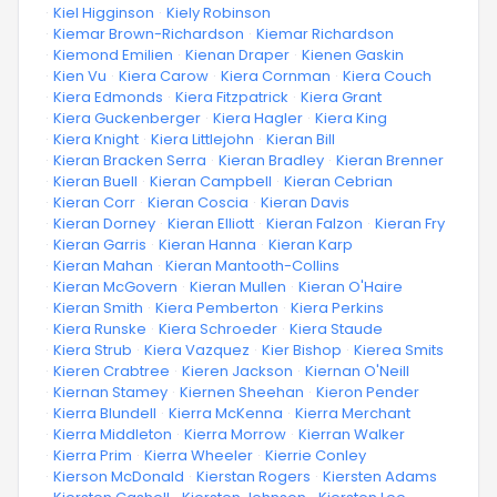
·
Kiel Higginson
·
Kiely Robinson
·
Kiemar Brown-Richardson
·
Kiemar Richardson
·
Kiemond Emilien
·
Kienan Draper
·
Kienen Gaskin
·
Kien Vu
·
Kiera Carow
·
Kiera Cornman
·
Kiera Couch
·
Kiera Edmonds
·
Kiera Fitzpatrick
·
Kiera Grant
·
Kiera Guckenberger
·
Kiera Hagler
·
Kiera King
·
Kiera Knight
·
Kiera Littlejohn
·
Kieran Bill
·
Kieran Bracken Serra
·
Kieran Bradley
·
Kieran Brenner
·
Kieran Buell
·
Kieran Campbell
·
Kieran Cebrian
·
Kieran Corr
·
Kieran Coscia
·
Kieran Davis
·
Kieran Dorney
·
Kieran Elliott
·
Kieran Falzon
·
Kieran Fry
·
Kieran Garris
·
Kieran Hanna
·
Kieran Karp
·
Kieran Mahan
·
Kieran Mantooth-Collins
·
Kieran McGovern
·
Kieran Mullen
·
Kieran O'Haire
·
Kieran Smith
·
Kiera Pemberton
·
Kiera Perkins
·
Kiera Runske
·
Kiera Schroeder
·
Kiera Staude
·
Kiera Strub
·
Kiera Vazquez
·
Kier Bishop
·
Kierea Smits
·
Kieren Crabtree
·
Kieren Jackson
·
Kiernan O'Neill
·
Kiernan Stamey
·
Kiernen Sheehan
·
Kieron Pender
·
Kierra Blundell
·
Kierra McKenna
·
Kierra Merchant
·
Kierra Middleton
·
Kierra Morrow
·
Kierran Walker
·
Kierra Prim
·
Kierra Wheeler
·
Kierrie Conley
·
Kierson McDonald
·
Kierstan Rogers
·
Kiersten Adams