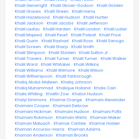
·
Khalil Genwright
·
Khalil Glover-Dodson
·
Khalil Golden
·
Khalil Graves
·
Khalil Green
·
Khalil Harris
·
Khalil Hazelwood
·
Khalil Hudson
·
Khalil Hunter
·
Khalil Jackson
·
Khalil Jacobs
·
Khalil Jefferson
·
Khalil Laufau
·
Khalill Harden
·
Khalil London
·
Khalil Luster
·
Khalil Majeed
·
Khalil Peart
·
Khalil Poteat
·
Khalil Price
·
Khalil Quinn
·
Khalil Rashad
·
Khalil Ross
·
Khalil Sanogo
·
Khalil Screen
·
Khalil Sharp
·
Khalil Smith
·
Khalil Stimpson
·
Khalil Stolden
·
Khalil Sutton Jr.
·
Khalil Travers
·
Khalil Turner
·
Khalil Turner
·
Khalil Walker
·
Khalil Ward
·
Khalil Whitaker
·
Khalil Wilkins
·
Khalil Williams
·
Khalil Wilmore
·
Khalil Wilson
·
Khalil Witherspoon
·
Khalil Yarborough
·
Khaliq Abdul-Mateen
·
Khaliq Johnson
·
Khaliq Muhammad
·
Khalique Holland
·
Khalis Cain
·
Khalis Whiting
·
Khalitri Zow
·
Khalon Hudson
·
Khalyl Simmons
·
Khamai Orange
·
Khamani Alexander
·
Khamani Cooper
·
Khamani Debrow
·
Khamani Hickman
·
Khamani Hudson
·
Khamani Potts
·
Khamani Robinson
·
Khamani Wertz
·
Khaman Maker
·
Khaman Maluach
·
Khamar Carlisle
·
Khamar Holder
·
Khamari Accursio-Harris
·
Khamari Adams
·
Khamari Anderson
·
Khamari Brooks