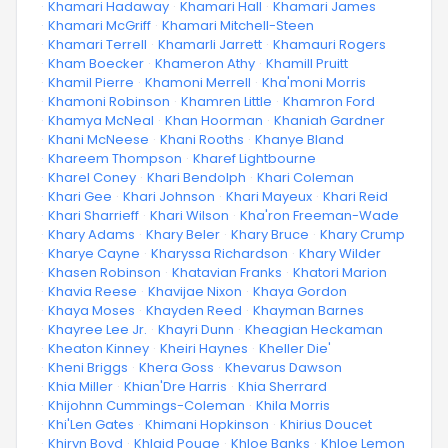
·
Khamari Hadaway
·
Khamari Hall
·
Khamari James
·
Khamari McGriff
·
Khamari Mitchell-Steen
·
Khamari Terrell
·
Khamarli Jarrett
·
Khamauri Rogers
·
Kham Boecker
·
Khameron Athy
·
Khamill Pruitt
·
Khamil Pierre
·
Khamoni Merrell
·
Kha'moni Morris
·
Khamoni Robinson
·
Khamren Little
·
Khamron Ford
·
Khamya McNeal
·
Khan Hoorman
·
Khaniah Gardner
·
Khani McNeese
·
Khani Rooths
·
Khanye Bland
·
Khareem Thompson
·
Kharef Lightbourne
·
Kharel Coney
·
Khari Bendolph
·
Khari Coleman
·
Khari Gee
·
Khari Johnson
·
Khari Mayeux
·
Khari Reid
·
Khari Sharrieff
·
Khari Wilson
·
Kha'ron Freeman-Wade
·
Khary Adams
·
Khary Beler
·
Khary Bruce
·
Khary Crump
·
Kharye Cayne
·
Kharyssa Richardson
·
Khary Wilder
·
Khasen Robinson
·
Khatavian Franks
·
Khatori Marion
·
Khavia Reese
·
Khavijae Nixon
·
Khaya Gordon
·
Khaya Moses
·
Khayden Reed
·
Khayman Barnes
·
Khayree Lee Jr.
·
Khayri Dunn
·
Kheagian Heckaman
·
Kheaton Kinney
·
Kheiri Haynes
·
Kheller Die'
·
Kheni Briggs
·
Khera Goss
·
Khevarus Dawson
·
Khia Miller
·
Khian'Dre Harris
·
Khia Sherrard
·
Khijohnn Cummings-Coleman
·
Khila Morris
·
Khi'Len Gates
·
Khimani Hopkinson
·
Khirius Doucet
·
Khiryn Boyd
·
Khlaid Pouge
·
Khloe Banks
·
Khloe Lemon