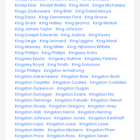
·
Kindyl Kilar
·
Kindyll Wetta
·
King Allah
·
Kinga Michalska
·
Kinga Ziolkowska
·
King Blair
·
King David Aboya
·
King Davis
·
King-Demenian Ford
·
King Grace
·
King Grant
·
King Hatley
·
King Ijeoma
·
Kingi McNair
·
King James Taylor
·
King Johnson
·
KingJoseph Edwards
·
King Justice
·
King Keary
·
King Large
·
King Leonard
·
King Liggins
·
King Mack
·
King Massey
·
King Miller
·
King-Njhsanni Wilhite
·
King Phillips
·
King Phillips
·
Kingsley Acho
·
Kingsley Ejiofor
·
Kingsley Guthrie
·
Kingsley Perkins
·
Kingsley Royal
·
King Smith
·
King Solomon
·
Kings Phillips
·
Kingston Armstrong
·
Kingston Askerneese
·
Kingston Bias
·
Kingston Bush
·
Kingston Cayette
·
Kingston Coates
·
Kingston Costales
·
Kingston Dickerson
·
Kingston Dugan
·
Kingston Dunagan
·
Kingston Evans
·
Kingston Filo
·
Kingston Flemings
·
Kingston Fotualii
·
Kingston Genot
·
Kingston Grady
·
Kingston Gregory
·
Kingston Grey
·
Kingston Hall
·
Kingston Harris
·
Kingston Herring
·
Kingston Johnson
·
Kingston Jones
·
Kingston Kerkhoff
·
Kingston Lopa
·
Kingston Lowe
·
Kingston Lowe
·
Kingston Matin
·
Kingston Mickens
·
Kingston Phan
·
Kingston Price
·
Kingston Ross
·
Kingston Seals