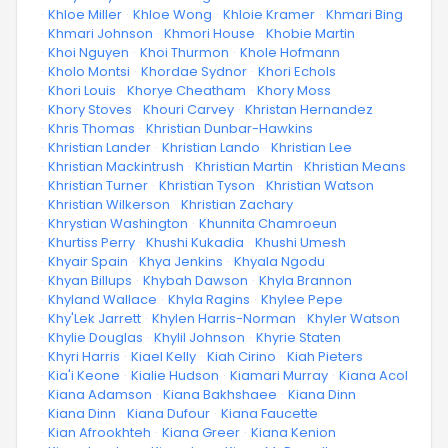
·
Khloe Miller
·
Khloe Wong
·
Khloie Kramer
·
Khmari Bing
·
Khmari Johnson
·
Khmori House
·
Khobie Martin
·
Khoi Nguyen
·
Khoi Thurmon
·
Khole Hofmann
·
Kholo Montsi
·
Khordae Sydnor
·
Khori Echols
·
Khori Louis
·
Khorye Cheatham
·
Khory Moss
·
Khory Stoves
·
Khouri Carvey
·
Khristan Hernandez
·
Khris Thomas
·
Khristian Dunbar-Hawkins
·
Khristian Lander
·
Khristian Lando
·
Khristian Lee
·
Khristian Mackintrush
·
Khristian Martin
·
Khristian Means
·
Khristian Turner
·
Khristian Tyson
·
Khristian Watson
·
Khristian Wilkerson
·
Khristian Zachary
·
Khrystian Washington
·
Khunnita Chamroeun
·
Khurtiss Perry
·
Khushi Kukadia
·
Khushi Umesh
·
Khyair Spain
·
Khya Jenkins
·
Khyala Ngodu
·
Khyan Billups
·
Khybah Dawson
·
Khyla Brannon
·
Khyland Wallace
·
Khyla Ragins
·
Khylee Pepe
·
Khy'Lek Jarrett
·
Khylen Harris-Norman
·
Khyler Watson
·
Khylie Douglas
·
Khylil Johnson
·
Khyrie Staten
·
Khyri Harris
·
Kiael Kelly
·
Kiah Cirino
·
Kiah Pieters
·
Kia'i Keone
·
Kialie Hudson
·
Kiamari Murray
·
Kiana Acol
·
Kiana Adamson
·
Kiana Bakhshaee
·
Kiana Dinn
·
Kiana Dinn
·
Kiana Dufour
·
Kiana Faucette
·
Kian Afrookhteh
·
Kiana Greer
·
Kiana Kenion