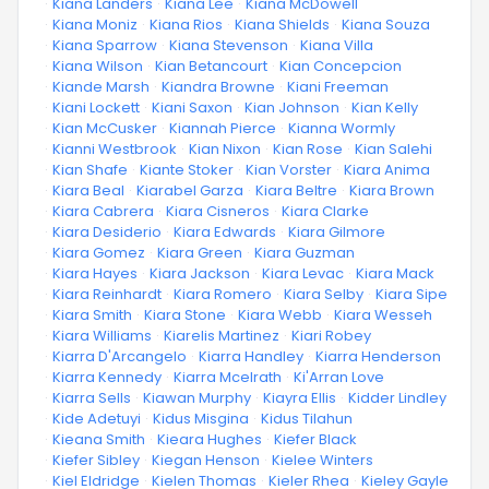
·
Kiana Landers
·
Kiana Lee
·
Kiana McDowell
·
Kiana Moniz
·
Kiana Rios
·
Kiana Shields
·
Kiana Souza
·
Kiana Sparrow
·
Kiana Stevenson
·
Kiana Villa
·
Kiana Wilson
·
Kian Betancourt
·
Kian Concepcion
·
Kiande Marsh
·
Kiandra Browne
·
Kiani Freeman
·
Kiani Lockett
·
Kiani Saxon
·
Kian Johnson
·
Kian Kelly
·
Kian McCusker
·
Kiannah Pierce
·
Kianna Wormly
·
Kianni Westbrook
·
Kian Nixon
·
Kian Rose
·
Kian Salehi
·
Kian Shafe
·
Kiante Stoker
·
Kian Vorster
·
Kiara Anima
·
Kiara Beal
·
Kiarabel Garza
·
Kiara Beltre
·
Kiara Brown
·
Kiara Cabrera
·
Kiara Cisneros
·
Kiara Clarke
·
Kiara Desiderio
·
Kiara Edwards
·
Kiara Gilmore
·
Kiara Gomez
·
Kiara Green
·
Kiara Guzman
·
Kiara Hayes
·
Kiara Jackson
·
Kiara Levac
·
Kiara Mack
·
Kiara Reinhardt
·
Kiara Romero
·
Kiara Selby
·
Kiara Sipe
·
Kiara Smith
·
Kiara Stone
·
Kiara Webb
·
Kiara Wesseh
·
Kiara Williams
·
Kiarelis Martinez
·
Kiari Robey
·
Kiarra D'Arcangelo
·
Kiarra Handley
·
Kiarra Henderson
·
Kiarra Kennedy
·
Kiarra Mcelrath
·
Ki'Arran Love
·
Kiarra Sells
·
Kiawan Murphy
·
Kiayra Ellis
·
Kidder Lindley
·
Kide Adetuyi
·
Kidus Misgina
·
Kidus Tilahun
·
Kieana Smith
·
Kieara Hughes
·
Kiefer Black
·
Kiefer Sibley
·
Kiegan Henson
·
Kielee Winters
·
Kiel Eldridge
·
Kielen Thomas
·
Kieler Rhea
·
Kieley Gayle