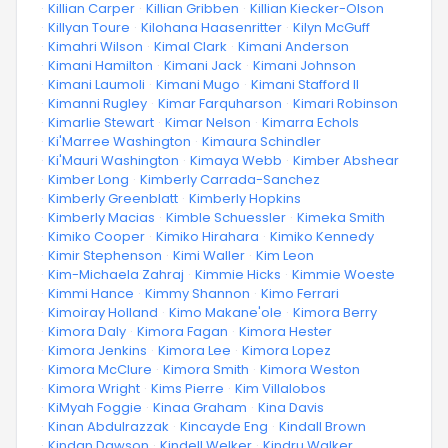
·
Killian Carper
·
Killian Gribben
·
Killian Kiecker-Olson
·
Killyan Toure
·
Kilohana Haasenritter
·
Kilyn McGuff
·
Kimahri Wilson
·
Kimal Clark
·
Kimani Anderson
·
Kimani Hamilton
·
Kimani Jack
·
Kimani Johnson
·
Kimani Laumoli
·
Kimani Mugo
·
Kimani Stafford II
·
Kimanni Rugley
·
Kimar Farquharson
·
Kimari Robinson
·
Kimarlie Stewart
·
Kimar Nelson
·
Kimarra Echols
·
Ki'Marree Washington
·
Kimaura Schindler
·
Ki'Mauri Washington
·
Kimaya Webb
·
Kimber Abshear
·
Kimber Long
·
Kimberly Carrada-Sanchez
·
Kimberly Greenblatt
·
Kimberly Hopkins
·
Kimberly Macias
·
Kimble Schuessler
·
Kimeka Smith
·
Kimiko Cooper
·
Kimiko Hirahara
·
Kimiko Kennedy
·
Kimir Stephenson
·
Kimi Waller
·
Kim Leon
·
Kim-Michaela Zahraj
·
Kimmie Hicks
·
Kimmie Woeste
·
Kimmi Hance
·
Kimmy Shannon
·
Kimo Ferrari
·
Kimoiray Holland
·
Kimo Makane'ole
·
Kimora Berry
·
Kimora Daly
·
Kimora Fagan
·
Kimora Hester
·
Kimora Jenkins
·
Kimora Lee
·
Kimora Lopez
·
Kimora McClure
·
Kimora Smith
·
Kimora Weston
·
Kimora Wright
·
Kims Pierre
·
Kim Villalobos
·
KiMyah Foggie
·
Kinaa Graham
·
Kina Davis
·
Kinan Abdulrazzak
·
Kincayde Eng
·
Kindall Brown
·
Kindan Dawson
·
Kindell Welker
·
Kindru Walker