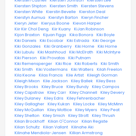
·
Kiersten Cashell
·
Kiersten Johnson
·
Kiersten Lee
·
Kiersten Shipton
·
Kiersten Smith
·
Kiersten Stevens
·
Kiersten White
·
Kierstin Bevelle
·
Kierston Deal
·
Kierstyn Aumua
·
Kierstyn Barton
·
Kieryn Fincher
·
Kieryn Jeter
·
Kieryus Boone
·
Kievon Harper
·
Kiir Kiir Chol Deng
·
Kiir Kuany
·
KiJan Robinson
·
Kijon Braxton
·
Kijuan Figgs
·
Kika Bonora
·
Kiki Boyle
·
Kiki Daniels
·
Kiki Escobar
·
Kiki Estrada
·
Kiki George
·
Kiki Gonzales
·
Kiki Granberry
·
Kiki Horne
·
Kiki Horne
·
Kiki Lubulu
·
Kiki Mashhoud
·
Kiki McElrath
·
Kiki McIntyre
·
Kiki Pierson
·
Kiki Provatas
·
Kiki Putnam
·
Kiki Remensperger
·
Kiki Rice
·
Kiki Roberts
·
Kiki Smith
·
Kiki Smith
·
Kiki Vostermans
·
Kiki Walters
·
Kilah Freelon
·
Kila Keone
·
Kilas Francis
·
Kile Artist
·
Kileigh Gorman
·
Kileigh Mixon
·
Kile Jackson
·
Kiley Ballek
·
Kiley Bess
·
Kiley Brooks
·
Kiley Bruce
·
Kiley Bundy
·
Kiley Campos
·
Kiley Capstraw
·
Kiley Carr
·
Kiley Channell
·
Kiley Devery
·
Kiley Dulaney
·
Kiley Edris
·
Kiley Fehrenbacher
·
Kiley Gallagher
·
Kiley Kukan
·
Kiley Locke
·
Kiley McMinn
·
Kiley McQuillan
·
Kiley Mottice
·
Kiley Myers
·
Kiley Peat
·
Kiley Shelton
·
Kiley Smich
·
Kiley Strott
·
Kiley Thrush
·
Kilian Brockhoff
·
Kilian O'Connor
·
Kilian Registe
·
Kilian Schultz
·
Kilian Vallant
·
Kilinahe Aki
·
Kilinahe Mendiola-Jensen
·
Killian Armstrong