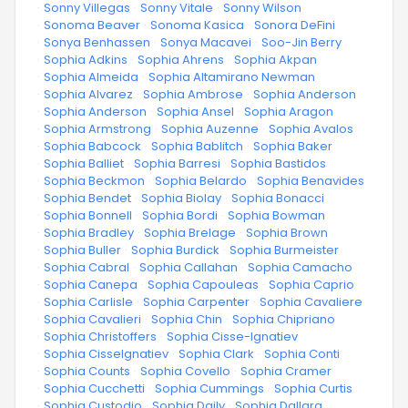
·
Sonny Villegas
·
Sonny Vitale
·
Sonny Wilson
·
Sonoma Beaver
·
Sonoma Kasica
·
Sonora DeFini
·
Sonya Benhassen
·
Sonya Macavei
·
Soo-Jin Berry
·
Sophia Adkins
·
Sophia Ahrens
·
Sophia Akpan
·
Sophia Almeida
·
Sophia Altamirano Newman
·
Sophia Alvarez
·
Sophia Ambrose
·
Sophia Anderson
·
Sophia Anderson
·
Sophia Ansel
·
Sophia Aragon
·
Sophia Armstrong
·
Sophia Auzenne
·
Sophia Avalos
·
Sophia Babcock
·
Sophia Bablitch
·
Sophia Baker
·
Sophia Balliet
·
Sophia Barresi
·
Sophia Bastidos
·
Sophia Beckmon
·
Sophia Belardo
·
Sophia Benavides
·
Sophia Bendet
·
Sophia Biolay
·
Sophia Bonacci
·
Sophia Bonnell
·
Sophia Bordi
·
Sophia Bowman
·
Sophia Bradley
·
Sophia Brelage
·
Sophia Brown
·
Sophia Buller
·
Sophia Burdick
·
Sophia Burmeister
·
Sophia Cabral
·
Sophia Callahan
·
Sophia Camacho
·
Sophia Canepa
·
Sophia Capouleas
·
Sophia Caprio
·
Sophia Carlisle
·
Sophia Carpenter
·
Sophia Cavaliere
·
Sophia Cavalieri
·
Sophia Chin
·
Sophia Chipriano
·
Sophia Christoffers
·
Sophia Cisse-Ignatiev
·
Sophia Cisselgnatiev
·
Sophia Clark
·
Sophia Conti
·
Sophia Counts
·
Sophia Covello
·
Sophia Cramer
·
Sophia Cucchetti
·
Sophia Cummings
·
Sophia Curtis
·
Sophia Custodio
·
Sophia Daily
·
Sophia Dallara