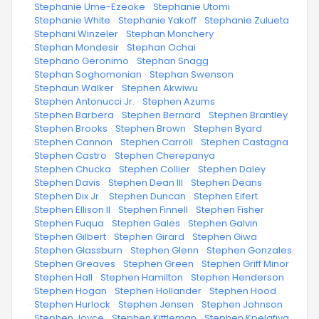
·
Stephanie Ume-Ezeoke
·
Stephanie Utomi
·
Stephanie White
·
Stephanie Yakoff
·
Stephanie Zulueta
·
Stephani Winzeler
·
Stephan Monchery
·
Stephan Mondesir
·
Stephan Ochai
·
Stephano Geronimo
·
Stephan Snagg
·
Stephan Soghomonian
·
Stephan Swenson
·
Stephaun Walker
·
Stephen Akwiwu
·
Stephen Antonucci Jr.
·
Stephen Azums
·
Stephen Barbera
·
Stephen Bernard
·
Stephen Brantley
·
Stephen Brooks
·
Stephen Brown
·
Stephen Byard
·
Stephen Cannon
·
Stephen Carroll
·
Stephen Castagna
·
Stephen Castro
·
Stephen Cherepanya
·
Stephen Chucka
·
Stephen Collier
·
Stephen Daley
·
Stephen Davis
·
Stephen Dean III
·
Stephen Deans
·
Stephen Dix Jr.
·
Stephen Duncan
·
Stephen Eifert
·
Stephen Ellison II
·
Stephen Finnell
·
Stephen Fisher
·
Stephen Fuqua
·
Stephen Gales
·
Stephen Galvin
·
Stephen Gilbert
·
Stephen Girard
·
Stephen Giwa
·
Stephen Glassburn
·
Stephen Glenn
·
Stephen Gonzales
·
Stephen Greaves
·
Stephen Green
·
Stephen Griff Minor
·
Stephen Hall
·
Stephen Hamilton
·
Stephen Henderson
·
Stephen Hogan
·
Stephen Hollander
·
Stephen Hood
·
Stephen Hurlock
·
Stephen Jensen
·
Stephen Johnson
·
Stephen Joyce
·
Stephen Kittleman
·
Stephen Kpelafiya