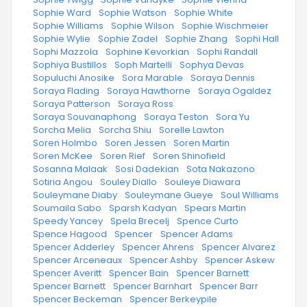
·
Sophie Ward
·
Sophie Watson
·
Sophie White
·
Sophie Williams
·
Sophie Wilson
·
Sophie Wischmeier
·
Sophie Wylie
·
Sophie Zadel
·
Sophie Zhang
·
Sophi Hall
·
Sophi Mazzola
·
Sophine Kevorkian
·
Sophi Randall
·
Sophiya Bustillos
·
Soph Martelli
·
Sophya Devas
·
Sopuluchi Anosike
·
Sora Marable
·
Soraya Dennis
·
Soraya Flading
·
Soraya Hawthorne
·
Soraya Ogaldez
·
Soraya Patterson
·
Soraya Ross
·
Soraya Souvanaphong
·
Soraya Teston
·
Sora Yu
·
Sorcha Melia
·
Sorcha Shiu
·
Sorelle Lawton
·
Soren Holmbo
·
Soren Jessen
·
Soren Martin
·
Soren McKee
·
Soren Rief
·
Soren Shinofield
·
Sosanna Malaak
·
Sosi Dadekian
·
Sota Nakazono
·
Sotiria Angou
·
Souley Diallo
·
Souleye Diawara
·
Souleymane Diaby
·
Souleymane Gueye
·
Soul Williams
·
Soumaila Sabo
·
Sparsh Kadyan
·
Spears Martin
·
Speedy Yancey
·
Spela Brecelj
·
Spence Curto
·
Spence Hagood
·
Spencer
·
Spencer Adams
·
Spencer Adderley
·
Spencer Ahrens
·
Spencer Alvarez
·
Spencer Arceneaux
·
Spencer Ashby
·
Spencer Askew
·
Spencer Averitt
·
Spencer Bain
·
Spencer Barnett
·
Spencer Barnett
·
Spencer Barnhart
·
Spencer Barr
·
Spencer Beckeman
·
Spencer Berkeypile