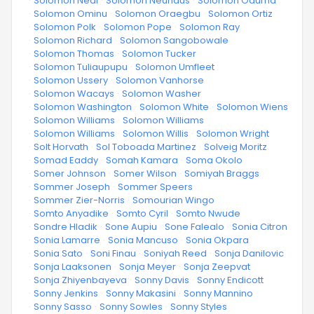
·
Solomon Neal
·
Solomon Neuhaus
·
Solomon Oduma
·
Solomon Ominu
·
Solomon Oraegbu
·
Solomon Ortiz
·
Solomon Polk
·
Solomon Pope
·
Solomon Ray
·
Solomon Richard
·
Solomon Sangobowale
·
Solomon Thomas
·
Solomon Tucker
·
Solomon Tuliaupupu
·
Solomon Umfleet
·
Solomon Ussery
·
Solomon Vanhorse
·
Solomon Wacays
·
Solomon Washer
·
Solomon Washington
·
Solomon White
·
Solomon Wiens
·
Solomon Williams
·
Solomon Williams
·
Solomon Williams
·
Solomon Willis
·
Solomon Wright
·
Solt Horvath
·
Sol Toboada Martinez
·
Solveig Moritz
·
Somad Eaddy
·
Somah Kamara
·
Soma Okolo
·
Somer Johnson
·
Somer Wilson
·
Somiyah Braggs
·
Sommer Joseph
·
Sommer Speers
·
Sommer Zier-Norris
·
Somourian Wingo
·
Somto Anyadike
·
Somto Cyril
·
Somto Nwude
·
Sondre Hladik
·
Sone Aupiu
·
Sone Falealo
·
Sonia Citron
·
Sonia Lamarre
·
Sonia Mancuso
·
Sonia Okpara
·
Sonia Sato
·
Soni Finau
·
Soniyah Reed
·
Sonja Danilovic
·
Sonja Laaksonen
·
Sonja Meyer
·
Sonja Zeepvat
·
Sonja Zhiyenbayeva
·
Sonny Davis
·
Sonny Endicott
·
Sonny Jenkins
·
Sonny Makasini
·
Sonny Mannino
·
Sonny Sasso
·
Sonny Sowles
·
Sonny Styles