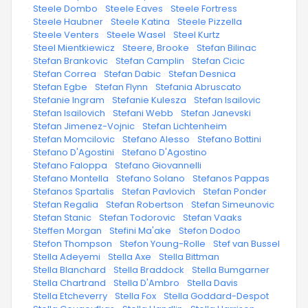
·
Steele Dombo
·
Steele Eaves
·
Steele Fortress
·
Steele Haubner
·
Steele Katina
·
Steele Pizzella
·
Steele Venters
·
Steele Wasel
·
Steel Kurtz
·
Steel Mientkiewicz
·
Steere, Brooke
·
Stefan Bilinac
·
Stefan Brankovic
·
Stefan Camplin
·
Stefan Cicic
·
Stefan Correa
·
Stefan Dabic
·
Stefan Desnica
·
Stefan Egbe
·
Stefan Flynn
·
Stefania Abruscato
·
Stefanie Ingram
·
Stefanie Kulesza
·
Stefan Isailovic
·
Stefan Isailovich
·
Stefani Webb
·
Stefan Janevski
·
Stefan Jimenez-Vojnic
·
Stefan Lichtenheim
·
Stefan Momcilovic
·
Stefano Alesso
·
Stefano Bottini
·
Stefano D'Agostini
·
Stefano D'Agostino
·
Stefano Faloppa
·
Stefano Giovannelli
·
Stefano Montella
·
Stefano Solano
·
Stefanos Pappas
·
Stefanos Spartalis
·
Stefan Pavlovich
·
Stefan Ponder
·
Stefan Regalia
·
Stefan Robertson
·
Stefan Simeunovic
·
Stefan Stanic
·
Stefan Todorovic
·
Stefan Vaaks
·
Steffen Morgan
·
Stefini Ma'ake
·
Stefon Dodoo
·
Stefon Thompson
·
Stefon Young-Rolle
·
Stef van Bussel
·
Stella Adeyemi
·
Stella Axe
·
Stella Bittman
·
Stella Blanchard
·
Stella Braddock
·
Stella Bumgarner
·
Stella Chartrand
·
Stella D'Ambro
·
Stella Davis
·
Stella Etcheverry
·
Stella Fox
·
Stella Goddard-Despot