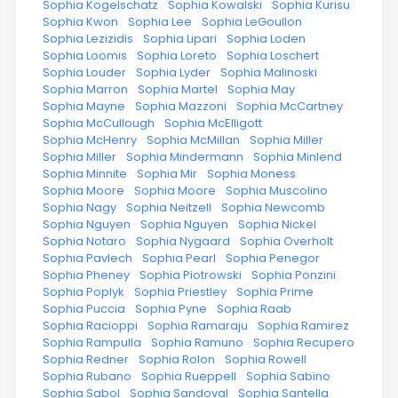
·
Sophia Kogelschatz
·
Sophia Kowalski
·
Sophia Kurisu
·
Sophia Kwon
·
Sophia Lee
·
Sophia LeGoullon
·
Sophia Lezizidis
·
Sophia Lipari
·
Sophia Loden
·
Sophia Loomis
·
Sophia Loreto
·
Sophia Loschert
·
Sophia Louder
·
Sophia Lyder
·
Sophia Malinoski
·
Sophia Marron
·
Sophia Martel
·
Sophia May
·
Sophia Mayne
·
Sophia Mazzoni
·
Sophia McCartney
·
Sophia McCullough
·
Sophia McElligott
·
Sophia McHenry
·
Sophia McMillan
·
Sophia Miller
·
Sophia Miller
·
Sophia Mindermann
·
Sophia Minlend
·
Sophia Minnite
·
Sophia Mir
·
Sophia Moness
·
Sophia Moore
·
Sophia Moore
·
Sophia Muscolino
·
Sophia Nagy
·
Sophia Neitzell
·
Sophia Newcomb
·
Sophia Nguyen
·
Sophia Nguyen
·
Sophia Nickel
·
Sophia Notaro
·
Sophia Nygaard
·
Sophia Overholt
·
Sophia Pavlech
·
Sophia Pearl
·
Sophia Penegor
·
Sophia Pheney
·
Sophia Piotrowski
·
Sophia Ponzini
·
Sophia Poplyk
·
Sophia Priestley
·
Sophia Prime
·
Sophia Puccia
·
Sophia Pyne
·
Sophia Raab
·
Sophia Racioppi
·
Sophia Ramaraju
·
Sophia Ramirez
·
Sophia Rampulla
·
Sophia Ramuno
·
Sophia Recupero
·
Sophia Redner
·
Sophia Rolon
·
Sophia Rowell
·
Sophia Rubano
·
Sophia Rueppell
·
Sophia Sabino
·
Sophia Sabol
·
Sophia Sandoval
·
Sophia Santella