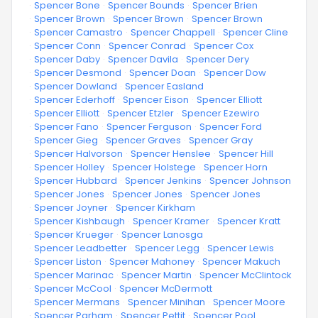
·
Spencer Bone
·
Spencer Bounds
·
Spencer Brien
·
Spencer Brown
·
Spencer Brown
·
Spencer Brown
·
Spencer Camastro
·
Spencer Chappell
·
Spencer Cline
·
Spencer Conn
·
Spencer Conrad
·
Spencer Cox
·
Spencer Daby
·
Spencer Davila
·
Spencer Dery
·
Spencer Desmond
·
Spencer Doan
·
Spencer Dow
·
Spencer Dowland
·
Spencer Easland
·
Spencer Ederhoff
·
Spencer Eison
·
Spencer Elliott
·
Spencer Elliott
·
Spencer Etzler
·
Spencer Ezewiro
·
Spencer Fano
·
Spencer Ferguson
·
Spencer Ford
·
Spencer Gieg
·
Spencer Graves
·
Spencer Gray
·
Spencer Halvorson
·
Spencer Henslee
·
Spencer Hill
·
Spencer Holley
·
Spencer Holstege
·
Spencer Horn
·
Spencer Hubbard
·
Spencer Jenkins
·
Spencer Johnson
·
Spencer Jones
·
Spencer Jones
·
Spencer Jones
·
Spencer Joyner
·
Spencer Kirkham
·
Spencer Kishbaugh
·
Spencer Kramer
·
Spencer Kratt
·
Spencer Krueger
·
Spencer Lanosga
·
Spencer Leadbetter
·
Spencer Legg
·
Spencer Lewis
·
Spencer Liston
·
Spencer Mahoney
·
Spencer Makuch
·
Spencer Marinac
·
Spencer Martin
·
Spencer McClintock
·
Spencer McCool
·
Spencer McDermott
·
Spencer Mermans
·
Spencer Minihan
·
Spencer Moore
·
Spencer Parham
·
Spencer Pettit
·
Spencer Pool