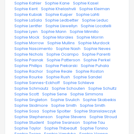
·
Sophie Kahler
·
Sophie Kane
·
Sophie Kasel
·
Sophie Kent
·
Sophie Khelashvili
·
Sophie Kleiman
·
Sophie Kubiak
·
Sophie Kuiper
·
Sophie Lahti
·
Sophie LaSala
·
Sophie Ledbetter
·
Sophie Leduc
·
Sophie Lentfer
·
Sophie Llewellyn
·
Sophie Locatelli
·
Sophie Lyen
·
Sophie Mann
·
Sophie Minnillo
·
Sophie Mock
·
Sophie Morales
·
Sophie Morrin
·
Sophie Morrow
·
Sophie Mullins
·
Sophie Murdock
·
Sophie Nascimento
·
Sophie Nash
·
Sophie Neves
·
Sophie Nichols
·
Sophie Ocampo
·
Sophie Parenti
·
Sophie Pasnak
·
Sophie Patterson
·
Sophie Perkel
·
Sophie Phillips
·
Sophie Piekarski
·
Sophie Puhala
·
Sophie Rachor
·
Sophie Reale
·
Sophie Roston
·
Sophie Rourke
·
Sophie Rush
·
Sophie Sandel
·
Sophie Sannes-Eckhoff
·
Sophie Schlieve
·
Sophie Schmautz
·
Sophie Schouten
·
Sophie Schultz
·
Sophie Scott
·
Sophie Sene
·
Sophie Simmons
·
Sophie Singleton
·
Sophie Sivulich
·
Sophie Skabeikis
·
Sophie Skidmore
·
Sophie Smith
·
Sophie Smith
·
Sophie Sosa
·
Sophie Spolter
·
Sophie Stanislawczyk
·
Sophie Stephenson
·
Sophie Stevens
·
Sophie Stroud
·
Sophie Student
·
Sophie Swanson
·
Sophie Tau
·
Sophie Taylor
·
Sophie Thibeault
·
Sophie Tonino
·
Sophie Twigg
·
Sophie Vandyke
·
Sophie Vienna