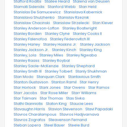
·
Stafford Roditis
·
Stailee Heard
·
Stalena van Deusen
·
Stamati Sideridis
·
Stanford Webb
·
Stan Held
·
Stanislas De Samucewicz
·
Stanislava Kabernick
·
Stanislava Shulzhenko
·
Stanislav Rzeznik
·
Stanislaw Chacinski
·
Stanislaw Strzelecki
·
Stan Klever
·
Stanley Anderson-Lofton
·
Stanley Boatwright
·
Stanley Borden
·
Stanley Clyne
·
Stanley Cooks II
·
Stanley Falenofoa
·
Stanley Federovitch III
·
Stanley Harley
·
Stanley Haskins Jr.
·
Stanley Jackson
·
Stanley Jackson Jr.
·
Stanley Kinch
·
Stanley King
·
Stanley, Lola
·
Stanley Miles
·
Stanley Ngwaba
·
Stanley Raass
·
Stanley Roybal
·
Stanley Saole-McKenzie
·
Stanley Shephard
·
Stanley Smith III
·
Stanley Tolbert
·
Stanly Shukhman
·
Stan Modo
·
Stanquan Clark
·
Stantavious Smith
·
Stanton Gustavson
·
Stanton Ramil
·
Star Henry
·
Star Horlock
·
Stark Jones
·
Star Owens
·
Star Ramos
·
Starr Jacobs
·
Star Rose Miller
·
Starr Williams
·
Star Taimani
·
Star Thomas
·
Stas Sivka
·
Stathi Gianniotis
·
Staton King
·
Staucie Lees
·
Stavaughn Harris
·
Stavion Stevenson
·
Stavi Papadaki
·
Stavros Charalampous
·
Stavros Hadjivarnava
·
Stavros Zografos
·
Steavenson Fernand
·
Steban Lopera
·
Steel Bayer
·
Steele Burd