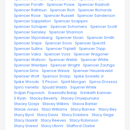
·
Spencer Porath
·
Spencer Powe
·
Spencer Radnoti
·
Spencer Rathbun
·
Spencer Rich
·
Spencer Richards
·
Spencer Rose
·
Spencer Russell
·
Spencer Sanderson
·
Spencer Sappleton
·
Spencer Scappini
·
Spencer Schaper
·
Spencer Schomers
·
Spencer Scott
·
Spencer Sensley
·
Spencer Shannon
·
Spencer Skjonsberg
·
Spencer Sloan
·
Spencer Smith
·
Spencer Snipe
·
Spencer Sova
·
Spencer Specht
·
Spencer Sullins
·
Spencer Triplett
·
Spencer Tripp
·
Spencer Vaka
·
Spencer Voss
·
Spencer Wagoner
·
Spencer Watson
·
Spencer Webb
·
Spencer White
·
Spencer Wientjes
·
Spencer Wright
·
Spencer Zachgo
·
Spence Sims
·
Spence Wewe
·
Spenser Heusinkveld
·
Spenser Wolf
·
Spensor Sharp
·
Spike Sowells Jr.
·
Spike Woods
·
S Pinzon
·
Spirit Morgan
·
Spiros Drossos
·
Spiro Venetis
·
Spudd Webb
·
Squirrel White
·
Srdjan Popovich
·
Sreenidhi Balaji
·
Sriniketh Kannan
·
S Ryan
·
Stacey Beverly
·
Stacey Onyepunuka
·
Stacey Qosja
·
Stacey Wilkins
·
Stacia Barker
·
Stacie Jones
·
Staci Williams
·
Stacy Barresi
·
Stacy Bey
·
Stacy Byrd
·
Stacy Davis
·
Stacy Dobbins
·
Stacy Gage
·
Stacy Gaskill
·
Stacy Reeves
·
Stacy Robinson
·
Stacy Sneed
·
Stacy Utomi
·
Stafford Clarke