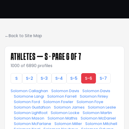
←
Back to Site Map
ATHLETES —
S
· PAGE 6 OF 7
1000
of
6890
profiles
S
S-2
S-3
S-4
S-5
S-6
S-7
Solomon Callaghan
·
Solomon Davis
·
Solomon Davis
·
Solomone Langi
·
Solomon Farrell
·
Solomon Finley
·
Solomon Ford
·
Solomon Fowler
·
Solomon Foye
·
Solomon Gustafson
·
Solomon James
·
Solomon Leslie
·
Solomon Lightfoot
·
Solomon Locke
·
Solomon Martin
·
Solomon Mason
·
Solomon Mathis
·
Solomon McDaniel
·
Solomon McFarlane
·
Solomon Miller
·
Solomon Mitchell