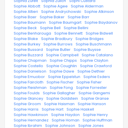
·
Sophia Zufelt
·
Sophia Zulich
·
Sophi Custard
·
Sophie Abbott
·
Sophie Agee
·
Sophie Alderman
·
Sophie Altieri
·
Sophie Andrychowski
·
Sophie Atkinson
·
Sophie Baer
·
Sophie Baker
·
Sophie Barr
·
Sophie Baumann
·
Sophie Baumgart
·
Sophie Baydanov
·
Sophie Beck
·
Sophie Bell
·
Sophie Bellini
·
Sophie Benharouga
·
Sophie Bennett
·
Sophie Bidwell
·
Sophie Blake
·
Sophie Bradbury
·
Sophie Bridges
·
Sophie Burkey
·
Sophie Burrows
·
Sophie Buschmann
·
Sophie Bussard
·
Sophie Butler
·
Sophie Buysse
·
Sophie Buzzard
·
Sophie Campbell
·
Sophie Catalano
·
Sophie Chapman
·
Sophie Chipps
·
Sophie Clayton
·
Sophie Costello
·
Sophie Coughlin
·
Sophie Crawford
·
Sophie Danielson
·
Sophie Dawe
·
Sophie Dethier
·
Sophie Emuobor
·
Sophie Eppelstun
·
Sophie Esders
·
Sophie Faircloth
·
Sophie Fischer
·
Sophie Fisher
·
Sophie Fleishman
·
Sophie Fong
·
Sophie Forrester
·
Sophie Foulds
·
Sophie Gallagher
·
Sophie Gangemi
·
Sophie Glancey
·
Sophie Goldstein
·
Sophie Granse
·
Sophie Groom
·
Sophie Haisman
·
Sophie Hanson
·
Sophie Harris
·
Sophie Hart
·
Sophie Haskell
·
Sophie Hawkinson
·
Sophie Haydon
·
Sophie Henry
·
Sophie Hernandez
·
Sophie Homan
·
Sophie Huffman
·
Sophie Ibrahim
·
Sophie Johnson
·
Sophie Jones