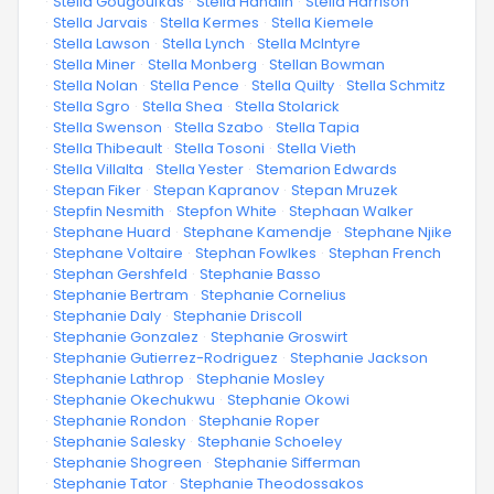
·
Stella Gougoufkas
·
Stella Handlin
·
Stella Harrison
·
Stella Jarvais
·
Stella Kermes
·
Stella Kiemele
·
Stella Lawson
·
Stella Lynch
·
Stella McIntyre
·
Stella Miner
·
Stella Monberg
·
Stellan Bowman
·
Stella Nolan
·
Stella Pence
·
Stella Quilty
·
Stella Schmitz
·
Stella Sgro
·
Stella Shea
·
Stella Stolarick
·
Stella Swenson
·
Stella Szabo
·
Stella Tapia
·
Stella Thibeault
·
Stella Tosoni
·
Stella Vieth
·
Stella Villalta
·
Stella Yester
·
Stemarion Edwards
·
Stepan Fiker
·
Stepan Kapranov
·
Stepan Mruzek
·
Stepfin Nesmith
·
Stepfon White
·
Stephaan Walker
·
Stephane Huard
·
Stephane Kamendje
·
Stephane Njike
·
Stephane Voltaire
·
Stephan Fowlkes
·
Stephan French
·
Stephan Gershfeld
·
Stephanie Basso
·
Stephanie Bertram
·
Stephanie Cornelius
·
Stephanie Daly
·
Stephanie Driscoll
·
Stephanie Gonzalez
·
Stephanie Groswirt
·
Stephanie Gutierrez-Rodriguez
·
Stephanie Jackson
·
Stephanie Lathrop
·
Stephanie Mosley
·
Stephanie Okechukwu
·
Stephanie Okowi
·
Stephanie Rondon
·
Stephanie Roper
·
Stephanie Salesky
·
Stephanie Schoeley
·
Stephanie Shogreen
·
Stephanie Sifferman
·
Stephanie Tator
·
Stephanie Theodossakos