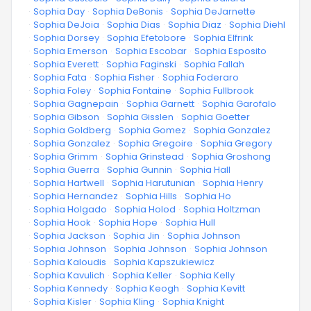
·
Sophia Day
·
Sophia DeBonis
·
Sophia DeJarnette
·
Sophia DeJoia
·
Sophia Dias
·
Sophia Diaz
·
Sophia Diehl
·
Sophia Dorsey
·
Sophia Efetobore
·
Sophia Elfrink
·
Sophia Emerson
·
Sophia Escobar
·
Sophia Esposito
·
Sophia Everett
·
Sophia Faginski
·
Sophia Fallah
·
Sophia Fata
·
Sophia Fisher
·
Sophia Foderaro
·
Sophia Foley
·
Sophia Fontaine
·
Sophia Fullbrook
·
Sophia Gagnepain
·
Sophia Garnett
·
Sophia Garofalo
·
Sophia Gibson
·
Sophia Gisslen
·
Sophia Goetter
·
Sophia Goldberg
·
Sophia Gomez
·
Sophia Gonzalez
·
Sophia Gonzalez
·
Sophia Gregoire
·
Sophia Gregory
·
Sophia Grimm
·
Sophia Grinstead
·
Sophia Groshong
·
Sophia Guerra
·
Sophia Gunnin
·
Sophia Hall
·
Sophia Hartwell
·
Sophia Harutunian
·
Sophia Henry
·
Sophia Hernandez
·
Sophia Hills
·
Sophia Ho
·
Sophia Holgado
·
Sophia Holod
·
Sophia Holtzman
·
Sophia Hook
·
Sophia Hope
·
Sophia Hull
·
Sophia Jackson
·
Sophia Jin
·
Sophia Johnson
·
Sophia Johnson
·
Sophia Johnson
·
Sophia Johnson
·
Sophia Kaloudis
·
Sophia Kapszukiewicz
·
Sophia Kavulich
·
Sophia Keller
·
Sophia Kelly
·
Sophia Kennedy
·
Sophia Keogh
·
Sophia Kevitt
·
Sophia Kisler
·
Sophia Kling
·
Sophia Knight