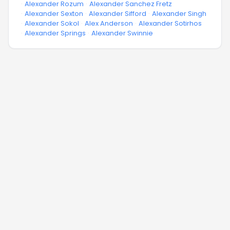
·
Alexander Rozum
·
Alexander Sanchez Fretz
·
Alexander Sexton
·
Alexander Sifford
·
Alexander Singh
·
Alexander Sokol
·
Alex Anderson
·
Alexander Sotirhos
·
Alexander Springs
·
Alexander Swinnie