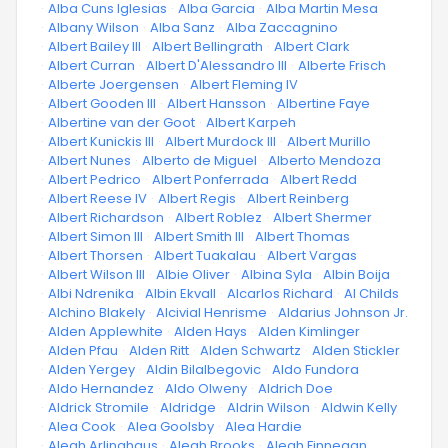
·
Alba Cuns Iglesias
·
Alba Garcia
·
Alba Martin Mesa
·
Albany Wilson
·
Alba Sanz
·
Alba Zaccagnino
·
Albert Bailey III
·
Albert Bellingrath
·
Albert Clark
·
Albert Curran
·
Albert D'Alessandro III
·
Alberte Frisch
·
Alberte Joergensen
·
Albert Fleming IV
·
Albert Gooden III
·
Albert Hansson
·
Albertine Faye
·
Albertine van der Goot
·
Albert Karpeh
·
Albert Kunickis III
·
Albert Murdock III
·
Albert Murillo
·
Albert Nunes
·
Alberto de Miguel
·
Alberto Mendoza
·
Albert Pedrico
·
Albert Ponferrada
·
Albert Redd
·
Albert Reese IV
·
Albert Regis
·
Albert Reinberg
·
Albert Richardson
·
Albert Roblez
·
Albert Shermer
·
Albert Simon III
·
Albert Smith III
·
Albert Thomas
·
Albert Thorsen
·
Albert Tuakalau
·
Albert Vargas
·
Albert Wilson III
·
Albie Oliver
·
Albina Syla
·
Albin Boija
·
Albi Ndrenika
·
Albin Ekvall
·
Alcarlos Richard
·
Al Childs
·
Alchino Blakely
·
Alcivial Henrisme
·
Aldarius Johnson Jr.
·
Alden Applewhite
·
Alden Hays
·
Alden Kimlinger
·
Alden Pfau
·
Alden Ritt
·
Alden Schwartz
·
Alden Stickler
·
Alden Yergey
·
Aldin Bilalbegovic
·
Aldo Fundora
·
Aldo Hernandez
·
Aldo Olweny
·
Aldrich Doe
·
Aldrick Stromile
·
Aldridge
·
Aldrin Wilson
·
Aldwin Kelly
·
Alea Cook
·
Alea Goolsby
·
Alea Hardie
·
Aleah Arlinghaus
·
Aleah Brooks
·
Aleah Finnegan