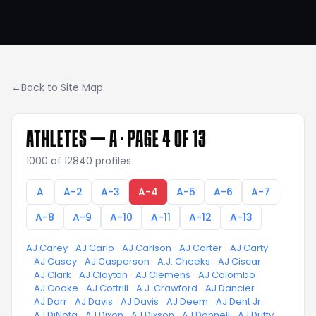
←
Back to Site Map
ATHLETES —
A
· PAGE 4 OF 13
1000
of
12840
profiles
A
A-2
A-3
A-4
A-5
A-6
A-7
A-8
A-9
A-10
A-11
A-12
A-13
AJ Carey
·
AJ Carlo
·
AJ Carlson
·
AJ Carter
·
AJ Carty
·
AJ Casey
·
AJ Casperson
·
A.J. Cheeks
·
AJ Ciscar
·
AJ Clark
·
AJ Clayton
·
AJ Clemens
·
AJ Colombo
·
AJ Cooke
·
AJ Cottrill
·
A.J. Crawford
·
AJ Dancler
·
AJ Darr
·
AJ Davis
·
AJ Davis
·
AJ Deem
·
AJ Dent Jr.
·
AJ DiNota
·
AJ Dixon
·
AJ Dixson
·
AJ Donnell
·
AJ Duffy