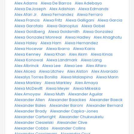
·
Alex Adams
·
Alexa De Barros
·
Alex Adebayo
·
Alexa DeJoseph
·
Alex Adishian
·
Alexa Edmands
·
Alex Afari Jr.
·
Alexa Fernandez
·
Alexa Ferraro
·
Alexa Francis
·
Alexa Fritz
·
Alexa Galligani
·
Alexa Garcia
·
Alexa Garofalo
·
Alexa Gianoplus
·
Alexa Gobel
·
Alexa Goldberg
·
Alexa Goldsmith
·
Alexa Gonzalez
·
Alexa Gonzalez Monreal
·
Alexa Hadley
·
Alex Ahaghotu
·
Alexa Haley
·
Alexa Ham
·
Alexa Hernandez
·
Alexa Hocevar
·
Alexa Ibarra
·
Alexa Kairis
·
Alexa Kenney
·
Alexa Khan
·
Alex Akim
·
Alexa Kinas
·
Alexa Konowal
·
Alexa Landmark
·
Alexa Lang
·
Alex Albrinck
·
Alexa Lee
·
Alexa Lee
·
Alex Alfaro
·
Alex Alicea
·
Alexa Litchev
·
Alex Alston
·
Alex Alvarado
·
Alexalys Torres Bonilla
·
Alexa Malaspina
·
Alexa Marin
·
Alexa Markley
·
Alexa Markley
·
Alex Amaya
·
Alexa McDevitt
·
Alexa Meyer
·
Alexa Mikeska
·
Alex Amoyaw
·
Alexa Muth
·
Alexander Aguilar
·
Alexander Allen
·
Alexander Baackes
·
Alexander Baeck
·
Alexander Bales
·
Alexander Baroni
·
Alexander Bernard
·
Alexander Brady
·
Alexander Capka-Jones
·
Alexander Cartwright
·
Alexander Chukwukelu
·
Alexander Ciesielski
·
Alexander Clive
·
Alexander Cobbs
·
Alexander Collins
·
Alexander Cossignani
·
Alexander Cruz