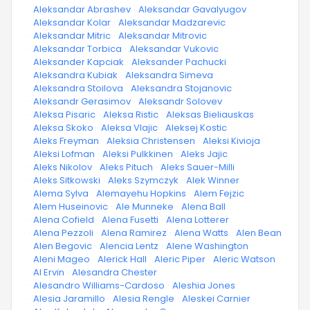
·
Aleksandar Abrashev
·
Aleksandar Gavalyugov
·
Aleksandar Kolar
·
Aleksandar Madzarevic
·
Aleksandar Mitric
·
Aleksandar Mitrovic
·
Aleksandar Torbica
·
Aleksandar Vukovic
·
Aleksander Kapciak
·
Aleksander Pachucki
·
Aleksandra Kubiak
·
Aleksandra Simeva
·
Aleksandra Stoilova
·
Aleksandra Stojanovic
·
Aleksandr Gerasimov
·
Aleksandr Solovev
·
Aleksa Pisaric
·
Aleksa Ristic
·
Aleksas Bieliauskas
·
Aleksa Skoko
·
Aleksa Vlajic
·
Aleksej Kostic
·
Aleks Freyman
·
Aleksia Christensen
·
Aleksi Kivioja
·
Aleksi Lofman
·
Aleksi Pulkkinen
·
Aleks Jajic
·
Aleks Nikolov
·
Aleks Pituch
·
Aleks Sauer-Milli
·
Aleks Sitkowski
·
Aleks Szymczyk
·
Alek Winner
·
Alema Sylva
·
Alemayehu Hopkins
·
Alem Fejzic
·
Alem Huseinovic
·
Ale Munneke
·
Alena Ball
·
Alena Cofield
·
Alena Fusetti
·
Alena Lotterer
·
Alena Pezzoli
·
Alena Ramirez
·
Alena Watts
·
Alen Bean
·
Alen Begovic
·
Alencia Lentz
·
Alene Washington
·
Aleni Mageo
·
Alerick Hall
·
Aleric Piper
·
Aleric Watson
·
Al Ervin
·
Alesandra Chester
·
Alesandro Williams-Cardoso
·
Aleshia Jones
·
Alesia Jaramillo
·
Alesia Rengle
·
Aleskei Carnier