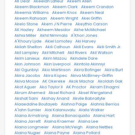
·
AK Dear
·
Akeelah Lafleur
·
Akeem Allen
·
Akeem Blackmon
·
Akeem Clark
·
Akeem Crandon
·
Akeemis Williams
·
Akeem Knox
·
Akeem Neal
·
Akeem Rahsaan
·
Akeem Wright
·
Akei Griffin
·
Akelo Stone
·
Akem J N Pierre
·
Akeythio Carson
·
AK Hazley
·
Akheem Mesidor
·
Akhe McMichael
·
Akhia Miller
·
Akhil Nimmala
·
A'Khori Jones
·
A'Khoury Lyde
·
Akiel Lomotey
·
Aki Harvey
·
Akilah Shelton
·
Akili Calhoun
·
Akili Evans
·
Akili Smith Jr.
·
Akil Lampley
·
Akil Mitchell
·
Akil Rivers
·
Akil Watson
·
Akim Lanieux
·
Akim Mazou
·
Akindele Dare
·
Akin Johnson
·
Akin Liverpool
·
Akintola Akinniyi
·
Aki Ogunbiyi
·
Akio Martinson
·
Akira Bofinger
·
Akira Burt
·
Akira Jacobs
·
Akira Kopec
·
Akiva McBirney-Griffin
·
Akiva Mosse
·
AK Okereke
·
Akok Machar
·
Akoldah Gak
·
Akot Aguer
·
Ako Taylor II
·
AK Proctor
·
Akram Elnagmi
·
Akrum Ahemed
·
Aksel Richard
·
Aksel Wergeland
·
Akshat Saini
·
Akshay Anand
·
Akvile Babraityte
·
Alaaeddine Boutayeb
·
Alahna Paige
·
Alahnis Berrios
·
A'lahn Sumler
·
Alai Kalaniuvalu
·
Alaila Walker
·
Alaina Armstrong
·
Alaina Bonacquista
·
Alaina Hart
·
Alaina Jarrett
·
Alaina Kraemer
·
Alaina Lee
·
Alaina Longmeier
·
Alaina McVeigh
·
Alaina Nettles
·
Alaina Nugier
·
Alaina Payne
·
Alaina Pollard