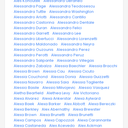
·
Ales Kohoutek
·
Alessandra Geraneo
·
Alessandra Page
·
Alessandra Teodosescu
·
Alessandra Tuttle
·
Alessandra Washington
·
Alessandro Arlotti
·
Alessandro Cantillo
·
Alessandro Castorina
·
Alessandro Dentale
·
Alessandro Duran
·
Alessandro Felici
·
Alessandro Garrett
·
Alessandro Lee
·
Alessandro Libertucci
·
Alessandro Lorenzetti
·
Alessandro Maldonado
·
Alessandro Neyra
·
Alessandro Ouzounis
·
Alessandro Perez
·
Alessandro Perotti
·
Alessandro Peruz
·
Alessandro Salipante
·
Alessandro Villegas
·
Alessandro Zabalza
·
Alessia Baechler
·
Alessia Bracchi
·
Alessia Brown
·
Alessia Cau
·
Alessia Cicuto
·
Alessia Couchond
·
Alessia Donia
·
Alessia Guizzetti
·
Alessia Navarro
·
Alessia Saia
·
Alessia Tagliente
·
Alessio Basile
·
Alessio Milivojevic
·
Alessio Vasquez
·
Aletha Bearfield
·
Alethea Levy
·
Ale Victoriano
·
Alexa Alvarez
·
Alexa Ankerstar
·
Alexa Aylward
·
Alexa Baek
·
Alexa Barker
·
Alex Abbott
·
Alexa Bereczki
·
Alexa Berkley
·
Alex Abernathy
·
Alexa Brewster
·
Alexa Brown
·
Alexa Brunetti
·
Alexa Brunetti
·
Alexa Campos
·
Alexa Capozzoli
·
Alexa Carannante
·
Alexa Castaneda
·
Alex Acevedo
·
Alex Ackman