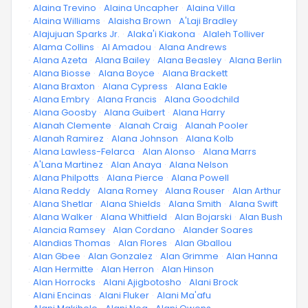
·
Alaina Trevino
·
Alaina Uncapher
·
Alaina Villa
·
Alaina Williams
·
Alaisha Brown
·
A'Laji Bradley
·
Alajujuan Sparks Jr.
·
Alaka'i Kiakona
·
Alaleh Tolliver
·
Alama Collins
·
Al Amadou
·
Alana Andrews
·
Alana Azeta
·
Alana Bailey
·
Alana Beasley
·
Alana Berlin
·
Alana Biosse
·
Alana Boyce
·
Alana Brackett
·
Alana Braxton
·
Alana Cypress
·
Alana Eakle
·
Alana Embry
·
Alana Francis
·
Alana Goodchild
·
Alana Goosby
·
Alana Guibert
·
Alana Harry
·
Alanah Clemente
·
Alanah Craig
·
Alanah Pooler
·
Alanah Ramirez
·
Alana Johnson
·
Alana Kolb
·
Alana Lawless-Felarca
·
Alan Alonso
·
Alana Marrs
·
A'Lana Martinez
·
Alan Anaya
·
Alana Nelson
·
Alana Philpotts
·
Alana Pierce
·
Alana Powell
·
Alana Reddy
·
Alana Romey
·
Alana Rouser
·
Alan Arthur
·
Alana Shetlar
·
Alana Shields
·
Alana Smith
·
Alana Swift
·
Alana Walker
·
Alana Whitfield
·
Alan Bojarski
·
Alan Bush
·
Alancia Ramsey
·
Alan Cordano
·
Alander Soares
·
Alandias Thomas
·
Alan Flores
·
Alan Gballou
·
Alan Gbee
·
Alan Gonzalez
·
Alan Grimme
·
Alan Hanna
·
Alan Hermitte
·
Alan Herron
·
Alan Hinson
·
Alan Horrocks
·
Alani Ajigbotosho
·
Alani Brock
·
Alani Encinas
·
Alani Fluker
·
Alani Ma'afu