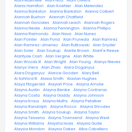
·
Alani Makihele
·
Alani Noa
·
Alani Owens
·
Alanis Hamilton
·
Alan Koehler
·
Alan Melendez
·
Alanna Bankston
·
Alanna Bankston
·
Alanna Colbert
·
Alannah Bushorr
·
Alannah Chatfield
·
Alannah Gonzales
·
Alannah Leach
·
Alannah Rogers
·
Alanna Neale
·
Alanna Pennington
·
Alanna Phillipo
·
Alanna Raimondo
·
Alan Nava
·
Alan Nunez
·
Alan Pointer
·
Alan Pond
·
Alan Pruneda
·
Alan Ramirez
·
Alan Ramirez-Jimenez
·
Alan Rutkowski
·
Alan Snyder
·
Alan Soler
·
Alan Soukup
·
Alante Brown
·
Alant'e Reese
·
Alantyae Cash
·
Alan Vergine
·
Alan White
·
Alan Woods III
·
Alan Wright
·
Alan Young
·
Alanys Nieves
·
Alanys Viera
·
Alan Zhao
·
Alara Doganyuz
·
Alara Doganyuz
·
Alarice Gooden
·
Alary Bell
·
Al Ashford III
·
Alasia Smith
·
Alavian Hughes
·
Alaya Fitzgerald
·
Alayiah Price
·
Alayna Arnolie
·
Alayna Austin
·
Alayna Benike
·
Alayna Contreras
·
Alayna Costa
·
Alayna Gaddy
·
Alayna Johnson
·
Alayna Kraus
·
Alayna Muths
·
Alayna Petalber
·
Alayna Randolph
·
Alayna Rocco
·
Alayna Shrodes
·
Alayna Smith
·
Alayna Soukup
·
Alayna Taylor
·
Alayna Tessena
·
Alayna Townsend
·
Alayna West
·
Alayna Williams
·
Alaysha Iwais
·
Alaysia Gude
·
Alaysia Mondon
·
Alaysia Oakes
·
Alba Caballero