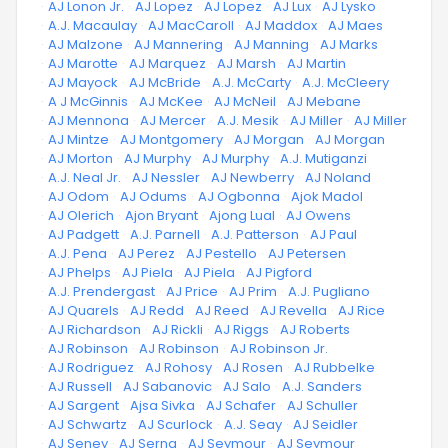
·
AJ Lonon Jr.
·
AJ Lopez
·
AJ Lopez
·
AJ Lux
·
AJ Lysko
·
A.J. Macaulay
·
AJ MacCaroll
·
AJ Maddox
·
AJ Maes
·
AJ Malzone
·
AJ Mannering
·
AJ Manning
·
AJ Marks
·
AJ Marotte
·
AJ Marquez
·
AJ Marsh
·
AJ Martin
·
AJ Mayock
·
AJ McBride
·
A.J. McCarty
·
A.J. McCleery
·
A J McGinnis
·
AJ McKee
·
AJ McNeil
·
AJ Mebane
·
AJ Mennona
·
AJ Mercer
·
A.J. Mesik
·
AJ Miller
·
AJ Miller
·
AJ Mintze
·
AJ Montgomery
·
AJ Morgan
·
AJ Morgan
·
AJ Morton
·
AJ Murphy
·
AJ Murphy
·
A.J. Mutiganzi
·
A.J. Neal Jr.
·
AJ Nessler
·
AJ Newberry
·
AJ Noland
·
AJ Odom
·
AJ Odums
·
AJ Ogbonna
·
Ajok Madol
·
AJ Olerich
·
Ajon Bryant
·
Ajong Lual
·
AJ Owens
·
AJ Padgett
·
A.J. Parnell
·
A.J. Patterson
·
AJ Paul
·
A.J. Pena
·
AJ Perez
·
AJ Pestello
·
AJ Petersen
·
AJ Phelps
·
AJ Piela
·
AJ Piela
·
AJ Pigford
·
A.J. Prendergast
·
AJ Price
·
AJ Prim
·
A.J. Pugliano
·
AJ Quarels
·
AJ Redd
·
AJ Reed
·
AJ Revella
·
AJ Rice
·
AJ Richardson
·
AJ Rickli
·
AJ Riggs
·
AJ Roberts
·
AJ Robinson
·
AJ Robinson
·
AJ Robinson Jr.
·
AJ Rodriguez
·
AJ Rohosy
·
AJ Rosen
·
AJ Rubbelke
·
AJ Russell
·
AJ Sabanovic
·
AJ Salo
·
A.J. Sanders
·
AJ Sargent
·
Ajsa Sivka
·
AJ Schafer
·
AJ Schuller
·
AJ Schwartz
·
AJ Scurlock
·
A.J. Seay
·
AJ Seidler
·
AJ Seney
·
AJ Serna
·
AJ Seymour
·
AJ Seymour