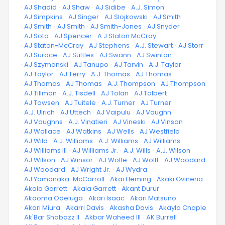
·
AJ Shadid
·
AJ Shaw
·
AJ Sidibe
·
A.J. Simon
·
AJ Simpkins
·
AJ Singer
·
AJ Slojkowski
·
AJ Smith
·
AJ Smith
·
AJ Smith
·
AJ Smith-Jones
·
AJ Snyder
·
AJ Soto
·
AJ Spencer
·
A J Staton McCray
·
AJ Staton-McCray
·
AJ Stephens
·
A.J. Stewart
·
AJ Storr
·
AJ Surace
·
AJ Suttles
·
AJ Swann
·
AJ Swinton
·
AJ Szymanski
·
AJ Tanupo
·
AJ Tarvin
·
A.J. Taylor
·
AJ Taylor
·
AJ Terry
·
A.J. Thomas
·
AJ Thomas
·
AJ Thomas
·
AJ Thomas
·
A.J. Thompson
·
AJ Thompson
·
AJ Tillman
·
A.J. Tisdell
·
AJ Tolan
·
AJ Tolbert
·
AJ Towsen
·
AJ Tuitele
·
A.J. Turner
·
AJ Turner
·
A.J. Ulrich
·
AJ Uttech
·
AJ Vaipulu
·
AJ Vaughn
·
AJ Vaughns
·
A.J. Vinatieri
·
AJ Vineski
·
AJ Vinson
·
AJ Wallace
·
AJ Watkins
·
AJ Wells
·
AJ Westfield
·
AJ Wild
·
A.J. Williams
·
A.J. Williams
·
AJ Williams
·
AJ Williams III
·
AJ Williams Jr.
·
A.J. Wills
·
A.J. Wilson
·
AJ Wilson
·
AJ Winsor
·
AJ Wolfe
·
AJ Wolff
·
AJ Woodard
·
AJ Woodard
·
AJ Wright Jr.
·
AJ Wydra
·
AJ Yamanaka-McCarroll
·
Akai Fleming
·
Akaki Gvineria
·
Akala Garrett
·
Akala Garrett
·
Akant Durur
·
Akaoma Odeluga
·
Akari Isaac
·
Akari Matsuno
·
Akari Miura
·
Akarri Davis
·
Akasha Davis
·
Akayla Chaple
·
Ak'Bar Shabazz II
·
Akbar Waheed III
·
AK Burrell