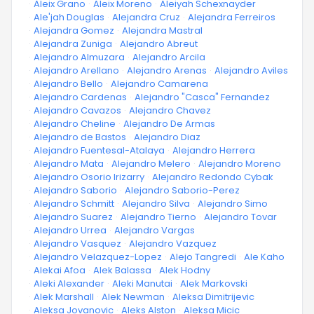
·
Aleix Grano
·
Aleix Moreno
·
Aleiyah Schexnayder
·
Ale'jah Douglas
·
Alejandra Cruz
·
Alejandra Ferreiros
·
Alejandra Gomez
·
Alejandra Mastral
·
Alejandra Zuniga
·
Alejandro Abreut
·
Alejandro Almuzara
·
Alejandro Arcila
·
Alejandro Arellano
·
Alejandro Arenas
·
Alejandro Aviles
·
Alejandro Bello
·
Alejandro Camarena
·
Alejandro Cardenas
·
Alejandro "Casca" Fernandez
·
Alejandro Cavazos
·
Alejandro Chavez
·
Alejandro Cheline
·
Alejandro De Armas
·
Alejandro de Bastos
·
Alejandro Diaz
·
Alejandro Fuentesal-Atalaya
·
Alejandro Herrera
·
Alejandro Mata
·
Alejandro Melero
·
Alejandro Moreno
·
Alejandro Osorio Irizarry
·
Alejandro Redondo Cybak
·
Alejandro Saborio
·
Alejandro Saborio-Perez
·
Alejandro Schmitt
·
Alejandro Silva
·
Alejandro Simo
·
Alejandro Suarez
·
Alejandro Tierno
·
Alejandro Tovar
·
Alejandro Urrea
·
Alejandro Vargas
·
Alejandro Vasquez
·
Alejandro Vazquez
·
Alejandro Velazquez-Lopez
·
Alejo Tangredi
·
Ale Kaho
·
Alekai Afoa
·
Alek Balassa
·
Alek Hodny
·
Aleki Alexander
·
Aleki Manutai
·
Alek Markovski
·
Alek Marshall
·
Alek Newman
·
Aleksa Dimitrijevic
·
Aleksa Jovanovic
·
Aleks Alston
·
Aleksa Micic