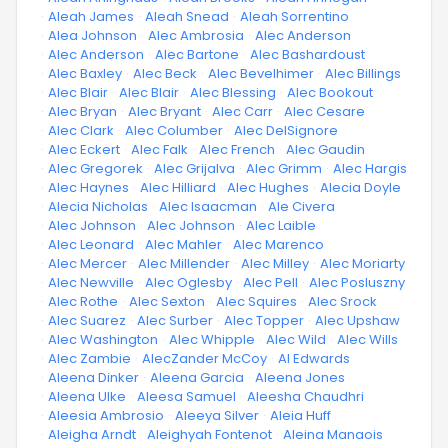
·
Aleah James
·
Aleah Snead
·
Aleah Sorrentino
·
Alea Johnson
·
Alec Ambrosia
·
Alec Anderson
·
Alec Anderson
·
Alec Bartone
·
Alec Bashardoust
·
Alec Baxley
·
Alec Beck
·
Alec Bevelhimer
·
Alec Billings
·
Alec Blair
·
Alec Blair
·
Alec Blessing
·
Alec Bookout
·
Alec Bryan
·
Alec Bryant
·
Alec Carr
·
Alec Cesare
·
Alec Clark
·
Alec Columber
·
Alec DelSignore
·
Alec Eckert
·
Alec Falk
·
Alec French
·
Alec Gaudin
·
Alec Gregorek
·
Alec Grijalva
·
Alec Grimm
·
Alec Hargis
·
Alec Haynes
·
Alec Hilliard
·
Alec Hughes
·
Alecia Doyle
·
Alecia Nicholas
·
Alec Isaacman
·
Ale Civera
·
Alec Johnson
·
Alec Johnson
·
Alec Laible
·
Alec Leonard
·
Alec Mahler
·
Alec Marenco
·
Alec Mercer
·
Alec Millender
·
Alec Milley
·
Alec Moriarty
·
Alec Newville
·
Alec Oglesby
·
Alec Pell
·
Alec Posluszny
·
Alec Rothe
·
Alec Sexton
·
Alec Squires
·
Alec Srock
·
Alec Suarez
·
Alec Surber
·
Alec Topper
·
Alec Upshaw
·
Alec Washington
·
Alec Whipple
·
Alec Wild
·
Alec Wills
·
Alec Zambie
·
AlecZander McCoy
·
Al Edwards
·
Aleena Dinker
·
Aleena Garcia
·
Aleena Jones
·
Aleena Ulke
·
Aleesa Samuel
·
Aleesha Chaudhri
·
Aleesia Ambrosio
·
Aleeya Silver
·
Aleia Huff
·
Aleigha Arndt
·
Aleighyah Fontenot
·
Aleina Manaois