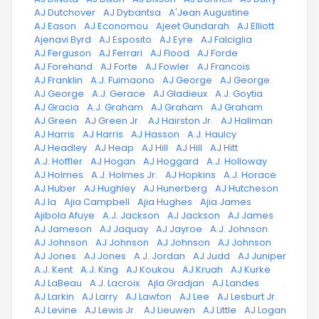
·
AJ Dutchover
·
AJ Dybantsa
·
A'Jean Augustine
·
AJ Eason
·
AJ Economou
·
Ajeet Gundarah
·
AJ Elliott
·
Ajenavi Byrd
·
AJ Esposito
·
AJ Eyre
·
AJ Falciglia
·
AJ Ferguson
·
AJ Ferrari
·
AJ Flood
·
AJ Forde
·
AJ Forehand
·
AJ Forte
·
AJ Fowler
·
AJ Francois
·
AJ Franklin
·
A.J. Fuimaono
·
AJ George
·
AJ George
·
AJ George
·
A.J. Gerace
·
AJ Gladieux
·
A.J. Goytia
·
AJ Gracia
·
A.J. Graham
·
AJ Graham
·
AJ Graham
·
AJ Green
·
AJ Green Jr.
·
AJ Hairston Jr.
·
AJ Hallman
·
AJ Harris
·
AJ Harris
·
AJ Hasson
·
A.J. Haulcy
·
AJ Headley
·
AJ Heap
·
AJ Hill
·
AJ Hill
·
AJ Hitt
·
A.J. Hoffler
·
AJ Hogan
·
AJ Hoggard
·
A.J. Holloway
·
AJ Holmes
·
A.J. Holmes Jr.
·
AJ Hopkins
·
A.J. Horace
·
AJ Huber
·
AJ Hughley
·
AJ Hunerberg
·
AJ Hutcheson
·
AJ Ia
·
Ajia Campbell
·
Ajia Hughes
·
Ajia James
·
Ajibola Afuye
·
A.J. Jackson
·
AJ Jackson
·
AJ James
·
AJ Jameson
·
AJ Jaquay
·
AJ Jayroe
·
A.J. Johnson
·
AJ Johnson
·
AJ Johnson
·
AJ Johnson
·
AJ Johnson
·
AJ Jones
·
AJ Jones
·
A.J. Jordan
·
AJ Judd
·
AJ Juniper
·
A.J. Kent
·
A.J. King
·
AJ Koukou
·
AJ Kruah
·
AJ Kurke
·
AJ LaBeau
·
A.J. Lacroix
·
Ajla Gradjan
·
AJ Landes
·
AJ Larkin
·
AJ Larry
·
AJ Lawton
·
AJ Lee
·
AJ Lesburt Jr.
·
AJ Levine
·
AJ Lewis Jr.
·
AJ Lieuwen
·
AJ Little
·
AJ Logan