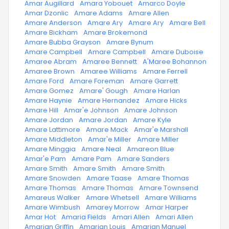
·
Amar Augillard
·
Amara Yobouet
·
Amarco Doyle
·
Amar Dzonlic
·
Amare Adams
·
Amare Allen
·
Amare Anderson
·
Amare Ary
·
Amare Ary
·
Amare Bell
·
Amare Bickham
·
Amare Brokemond
·
Amare Bubba Grayson
·
Amare Bynum
·
Amare Campbell
·
Amare Campbell
·
Amare Duboise
·
Amaree Abram
·
Amaree Bennett
·
A'Maree Bohannon
·
Amaree Brown
·
Amaree Williams
·
Amare Ferrell
·
Amare Ford
·
Amare Foreman
·
Amare Garrett
·
Amare Gomez
·
Amare' Gough
·
Amare Harlan
·
Amare Haynie
·
Amare Hernandez
·
Amare Hicks
·
Amare Hill
·
Amar'e Johnson
·
Amare Johnson
·
Amare Jordan
·
Amare Jordan
·
Amare Kyle
·
Amare Lattimore
·
Amare Mack
·
Amar'e Marshall
·
Amare Middleton
·
Amar'e Miller
·
Amare Miller
·
Amare Minggia
·
Amare Neal
·
Amareon Blue
·
Amar'e Pam
·
Amare Pam
·
Amare Sanders
·
Amare Smith
·
Amare Smith
·
Amare Smith
·
Amare Snowden
·
Amare Taase
·
Amare Thomas
·
Amare Thomas
·
Amare Thomas
·
Amare Townsend
·
Amareus Walker
·
Amare Whetsell
·
Amare Williams
·
Amare Wimbush
·
Amarey Morrow
·
Amar Harper
·
Amar Hot
·
Amaria Fields
·
Amari Allen
·
Amari Allen
·
Amarian Griffin
·
Amarian Louis
·
Amarian Manuel