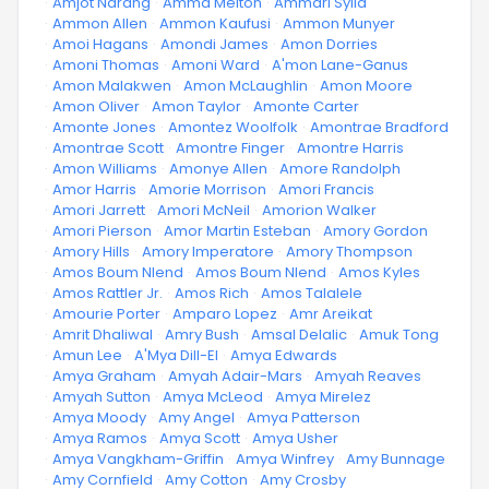
·
Amjot Narang
·
Amma Melton
·
Ammari Sylla
·
Ammon Allen
·
Ammon Kaufusi
·
Ammon Munyer
·
Amoi Hagans
·
Amondi James
·
Amon Dorries
·
Amoni Thomas
·
Amoni Ward
·
A'mon Lane-Ganus
·
Amon Malakwen
·
Amon McLaughlin
·
Amon Moore
·
Amon Oliver
·
Amon Taylor
·
Amonte Carter
·
Amonte Jones
·
Amontez Woolfolk
·
Amontrae Bradford
·
Amontrae Scott
·
Amontre Finger
·
Amontre Harris
·
Amon Williams
·
Amonye Allen
·
Amore Randolph
·
Amor Harris
·
Amorie Morrison
·
Amori Francis
·
Amori Jarrett
·
Amori McNeil
·
Amorion Walker
·
Amori Pierson
·
Amor Martin Esteban
·
Amory Gordon
·
Amory Hills
·
Amory Imperatore
·
Amory Thompson
·
Amos Boum Nlend
·
Amos Boum Nlend
·
Amos Kyles
·
Amos Rattler Jr.
·
Amos Rich
·
Amos Talalele
·
Amourie Porter
·
Amparo Lopez
·
Amr Areikat
·
Amrit Dhaliwal
·
Amry Bush
·
Amsal Delalic
·
Amuk Tong
·
Amun Lee
·
A'Mya Dill-El
·
Amya Edwards
·
Amya Graham
·
Amyah Adair-Mars
·
Amyah Reaves
·
Amyah Sutton
·
Amya McLeod
·
Amya Mirelez
·
Amya Moody
·
Amy Angel
·
Amya Patterson
·
Amya Ramos
·
Amya Scott
·
Amya Usher
·
Amya Vangkham-Griffin
·
Amya Winfrey
·
Amy Bunnage
·
Amy Cornfield
·
Amy Cotton
·
Amy Crosby