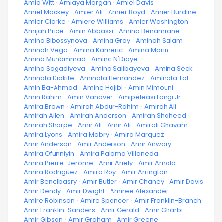
·
Amia Witt
·
Amiaya Morgan
·
Amiel Davis
·
Amiel Mackey
·
Amier Ali
·
Amier Boyd
·
Amier Burdine
·
Amier Clarke
·
Amiere Williams
·
Amier Washington
·
Amijah Price
·
Amin Abbassi
·
Amina Benamrane
·
Amina Bibossynova
·
Amina Gray
·
Aminah Salam
·
Aminah Vega
·
Amina Kameric
·
Amina Marin
·
Amina Muhammad
·
Amina N'Diaye
·
Amina Sagadiyeva
·
Amina Salibayeva
·
Amina Seck
·
Aminata Diakite
·
Aminata Hernandez
·
Aminata Tal
·
Amin Ba-Ahmad
·
Amine Hajibi
·
Amin Mimouni
·
Amin Rahim
·
Amin Vanover
·
Amipeleasi Langi Jr.
·
Amira Brown
·
Amirah Abdur-Rahim
·
Amirah Ali
·
Amirah Allen
·
Amirah Anderson
·
Amirah Shaheed
·
Amirah Sharpe
·
Amir Ali
·
Amir Ali
·
Amirali Ghavam
·
Amira Lyons
·
Amira Mabry
·
Amira Marquez
·
Amir Anderson
·
Amir Anderson
·
Amir Anwary
·
Amira Ofunniyin
·
Amira Paloma Villaneda
·
Amira Pierre-Jerome
·
Amir Ariely
·
Amir Arnold
·
Amira Rodriguez
·
Amira Roy
·
Amir Arrington
·
Amir Benelbasry
·
Amir Butler
·
Amir Chaney
·
Amir Davis
·
Amir Dendy
·
Amir Dwight
·
Amiree Alexander
·
Amire Robinson
·
Amire Spencer
·
Amir Franklin-Branch
·
Amir Franklin-Sanders
·
Amir Gerald
·
Amir Gharbi
·
Amir Gibson
·
Amir Graham
·
Amir Greene