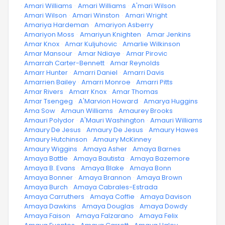
·
Amari Williams
·
Amari Williams
·
A'mari Wilson
·
Amari Wilson
·
Amari Winston
·
Amari Wright
·
Amariya Hardeman
·
Amariyon Asberry
·
Amariyon Moss
·
Amariyun Knighten
·
Amar Jenkins
·
Amar Knox
·
Amar Kuljuhovic
·
Amarlie Wilkinson
·
Amar Mansour
·
Amar Ndiaye
·
Amar Pirovic
·
Amarrah Carter-Bennett
·
Amar Reynolds
·
Amarr Hunter
·
Amarri Daniel
·
Amarri Davis
·
Amarrien Bailey
·
Amarri Monroe
·
Amarri Pitts
·
Amar Rivers
·
Amarr Knox
·
Amar Thomas
·
Amar Tsengeg
·
A'Marvion Howard
·
Amarya Huggins
·
Ama Sow
·
Amaun Williams
·
Amaurey Brooks
·
Amauri Polydor
·
A'Mauri Washington
·
Amauri Williams
·
Amaury De Jesus
·
Amaury De Jesus
·
Amaury Hawes
·
Amaury Hutchinson
·
Amaury McKinney
·
Amaury Wiggins
·
Amaya Asher
·
Amaya Barnes
·
Amaya Battle
·
Amaya Bautista
·
Amaya Bazemore
·
Amaya B. Evans
·
Amaya Blake
·
Amaya Bonn
·
Amaya Bonner
·
Amaya Brannon
·
Amaya Brown
·
Amaya Burch
·
Amaya Cabrales-Estrada
·
Amaya Carruthers
·
Amaya Coffie
·
Amaya Davison
·
Amaya Dawkins
·
Amaya Douglas
·
Amaya Dowdy
·
Amaya Faison
·
Amaya Falzarano
·
Amaya Felix