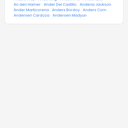
·
An den Hamer
·
Ander Del Castillo
·
Anderia Jackson
·
Ander Marticorena
·
Anders Bordoy
·
Anders Corn
·
Andersen Cardoza
·
Andersen Madyun