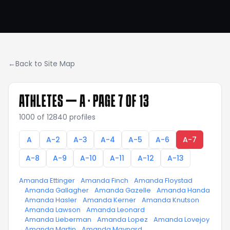
←
Back to Site Map
ATHLETES —
A
· PAGE 7 OF 13
1000
of
12840
profiles
A
A-2
A-3
A-4
A-5
A-6
A-7
A-8
A-9
A-10
A-11
A-12
A-13
Amanda Ettinger
·
Amanda Finch
·
Amanda Floystad
·
Amanda Gallagher
·
Amanda Gazelle
·
Amanda Handa
·
Amanda Hasler
·
Amanda Kerner
·
Amanda Knutson
·
Amanda Lawson
·
Amanda Leonard
·
Amanda Lieberman
·
Amanda Lopez
·
Amanda Lovejoy
·
Amanda Martin
·
Amanda Maynard