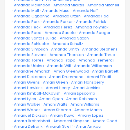
·
Amanda Mclendon
·
Amanda Mikuzis
·
Amanda Mitchell
·
Amanda Moll
·
Amanda Muse
·
Amanda Neff
·
Amanda Ogbonna
·
Amanda Otten
·
Amanda Paci
·
Amanda Park
·
Amanda Parker
·
Amanda Patrick
·
Amanda Peck
·
Amanda Perez
·
Amanda Polyniak
·
Amanda Reed
·
Amanda Sacoto
·
Amanda Saeger
·
Amanda Santos Juliao
·
Amanda Saxon
·
Amanda Schlueter
·
Amanda Schultz
·
Amanda Simpson
·
Amanda Smith
·
Amanda Stephens
·
Amanda Stevens
·
Amanda Thornton
·
Amanda Thrue
·
Amanda Torrez
·
Amanda Trapp
·
Amanda Tremeroli
·
Amanda Urbina
·
Amanda Will
·
Amanda Williamson
·
Amandine Amorich
·
Aman Greenwood
·
Amani Bartlett
·
Amani Dickerson
·
Amani Drummond
·
Amani Elfadil
·
Amani Givens
·
Amani Green
·
Amani Hansberry
·
Amani Hawkins
·
Amani Henry
·
Amani Jenkins
·
Amani Kimball-McKavish
·
Amani Lipscomb
·
Amani Lyles
·
Amani Opon
·
Amani Robinson
·
Amani Walker
·
Amani Watts
·
Amani Williams
·
Amani Woods
·
Aman Sharma
·
Amante Martin
·
Amanuel Dickson
·
Amany Kuwa
·
Amany Lopez
·
Amara Brahmbhatt
·
Amarachi Kimpson
·
Amara Codd
·
Amara Defrank
·
Amarah Streiff
·
Amar Amkou