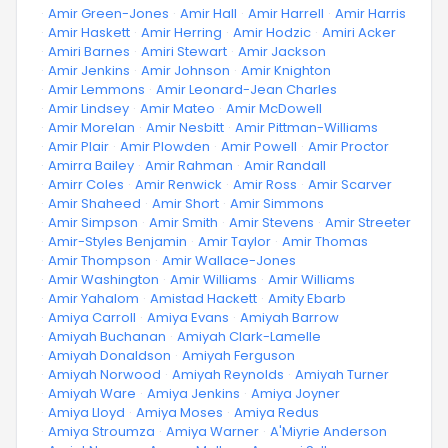
·
Amir Green-Jones
·
Amir Hall
·
Amir Harrell
·
Amir Harris
·
Amir Haskett
·
Amir Herring
·
Amir Hodzic
·
Amiri Acker
·
Amiri Barnes
·
Amiri Stewart
·
Amir Jackson
·
Amir Jenkins
·
Amir Johnson
·
Amir Knighton
·
Amir Lemmons
·
Amir Leonard-Jean Charles
·
Amir Lindsey
·
Amir Mateo
·
Amir McDowell
·
Amir Morelan
·
Amir Nesbitt
·
Amir Pittman-Williams
·
Amir Plair
·
Amir Plowden
·
Amir Powell
·
Amir Proctor
·
Amirra Bailey
·
Amir Rahman
·
Amir Randall
·
Amirr Coles
·
Amir Renwick
·
Amir Ross
·
Amir Scarver
·
Amir Shaheed
·
Amir Short
·
Amir Simmons
·
Amir Simpson
·
Amir Smith
·
Amir Stevens
·
Amir Streeter
·
Amir-Styles Benjamin
·
Amir Taylor
·
Amir Thomas
·
Amir Thompson
·
Amir Wallace-Jones
·
Amir Washington
·
Amir Williams
·
Amir Williams
·
Amir Yahalom
·
Amistad Hackett
·
Amity Ebarb
·
Amiya Carroll
·
Amiya Evans
·
Amiyah Barrow
·
Amiyah Buchanan
·
Amiyah Clark-Lamelle
·
Amiyah Donaldson
·
Amiyah Ferguson
·
Amiyah Norwood
·
Amiyah Reynolds
·
Amiyah Turner
·
Amiyah Ware
·
Amiya Jenkins
·
Amiya Joyner
·
Amiya Lloyd
·
Amiya Moses
·
Amiya Redus
·
Amiya Stroumza
·
Amiya Warner
·
A'Miyrie Anderson