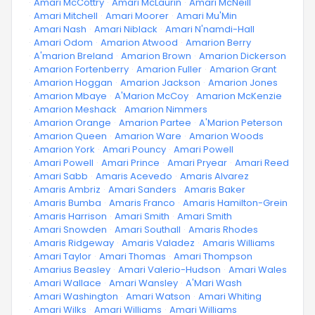
·
Amari McCottry
·
Amari McLaurin
·
Amari McNeill
·
Amari Mitchell
·
Amari Moorer
·
Amari Mu'Min
·
Amari Nash
·
Amari Niblack
·
Amari N'namdi-Hall
·
Amari Odom
·
Amarion Atwood
·
Amarion Berry
·
A'marion Breland
·
Amarion Brown
·
Amarion Dickerson
·
Amarion Fortenberry
·
Amarion Fuller
·
Amarion Grant
·
Amarion Hoggan
·
Amarion Jackson
·
Amarion Jones
·
Amarion Mbaye
·
A'Marion McCoy
·
Amarion McKenzie
·
Amarion Meshack
·
Amarion Nimmers
·
Amarion Orange
·
Amarion Partee
·
A'Marion Peterson
·
Amarion Queen
·
Amarion Ware
·
Amarion Woods
·
Amarion York
·
Amari Pouncy
·
Amari Powell
·
Amari Powell
·
Amari Prince
·
Amari Pryear
·
Amari Reed
·
Amari Sabb
·
Amaris Acevedo
·
Amaris Alvarez
·
Amaris Ambriz
·
Amari Sanders
·
Amaris Baker
·
Amaris Bumba
·
Amaris Franco
·
Amaris Hamilton-Grein
·
Amaris Harrison
·
Amari Smith
·
Amari Smith
·
Amari Snowden
·
Amari Southall
·
Amaris Rhodes
·
Amaris Ridgeway
·
Amaris Valadez
·
Amaris Williams
·
Amari Taylor
·
Amari Thomas
·
Amari Thompson
·
Amarius Beasley
·
Amari Valerio-Hudson
·
Amari Wales
·
Amari Wallace
·
Amari Wansley
·
A'Mari Wash
·
Amari Washington
·
Amari Watson
·
Amari Whiting
·
Amari Wilks
·
Amari Williams
·
Amari Williams