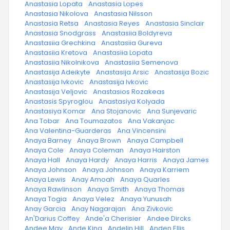
·
Anastasia Lopata
·
Anastasia Lopes
·
Anastasia Nikolova
·
Anastasia Nilsson
·
Anastasia Retsa
·
Anastasia Reyes
·
Anastasia Sinclair
·
Anastasia Snodgrass
·
Anastasiia Boldyreva
·
Anastasiia Grechkina
·
Anastasiia Gureva
·
Anastasiia Kretova
·
Anastasiia Lopata
·
Anastasiia Nikolnikova
·
Anastasiia Semenova
·
Anastasija Adeikyte
·
Anastasija Arsic
·
Anastasija Bozic
·
Anastasija Ivkovic
·
Anastasija Ivkovic
·
Anastasija Veljovic
·
Anastasios Rozakeas
·
Anastasis Spyroglou
·
Anastasiya Kolyada
·
Anastasiya Komar
·
Ana Stojanovic
·
Ana Sunjevaric
·
Ana Tobar
·
Ana Toumazatos
·
Ana Vakanjac
·
Ana Valentina-Guarderas
·
Ana Vincensini
·
Anaya Barney
·
Anaya Brown
·
Anaya Campbell
·
Anaya Cole
·
Anaya Coleman
·
Anaya Hairston
·
Anaya Hall
·
Anaya Hardy
·
Anaya Harris
·
Anaya James
·
Anaya Johnson
·
Anaya Johnson
·
Anaya Karriem
·
Anaya Lewis
·
Anay Amoah
·
Anaya Quarles
·
Anaya Rawlinson
·
Anaya Smith
·
Anaya Thomas
·
Anaya Togia
·
Anaya Velez
·
Anaya Yunusah
·
Anay Garcia
·
Anay Nagarajan
·
Ana Zivkovic
·
An'Darius Coffey
·
Ande'a Cherisier
·
Andee Dircks
·
Andee May
·
Ande King
·
Andelin Hill
·
Anden Ellis