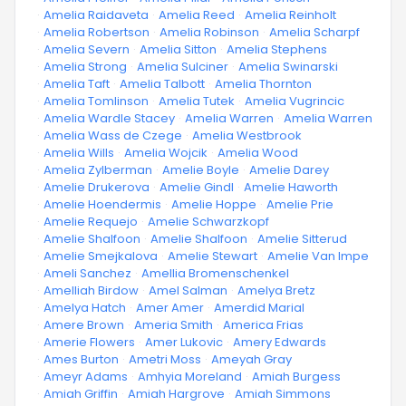
·
Amelia Raidaveta
·
Amelia Reed
·
Amelia Reinholt
·
Amelia Robertson
·
Amelia Robinson
·
Amelia Scharpf
·
Amelia Severn
·
Amelia Sitton
·
Amelia Stephens
·
Amelia Strong
·
Amelia Sulciner
·
Amelia Swinarski
·
Amelia Taft
·
Amelia Talbott
·
Amelia Thornton
·
Amelia Tomlinson
·
Amelia Tutek
·
Amelia Vugrincic
·
Amelia Wardle Stacey
·
Amelia Warren
·
Amelia Warren
·
Amelia Wass de Czege
·
Amelia Westbrook
·
Amelia Wills
·
Amelia Wojcik
·
Amelia Wood
·
Amelia Zylberman
·
Amelie Boyle
·
Amelie Darey
·
Amelie Drukerova
·
Amelie Gindl
·
Amelie Haworth
·
Amelie Hoendermis
·
Amelie Hoppe
·
Amelie Prie
·
Amelie Requejo
·
Amelie Schwarzkopf
·
Amelie Shalfoon
·
Amelie Shalfoon
·
Amelie Sitterud
·
Amelie Smejkalova
·
Amelie Stewart
·
Amelie Van Impe
·
Ameli Sanchez
·
Amellia Bromenschenkel
·
Amelliah Birdow
·
Amel Salman
·
Amelya Bretz
·
Amelya Hatch
·
Amer Amer
·
Amerdid Marial
·
Amere Brown
·
Ameria Smith
·
America Frias
·
Amerie Flowers
·
Amer Lukovic
·
Amery Edwards
·
Ames Burton
·
Ametri Moss
·
Ameyah Gray
·
Ameyr Adams
·
Amhyia Moreland
·
Amiah Burgess
·
Amiah Griffin
·
Amiah Hargrove
·
Amiah Simmons