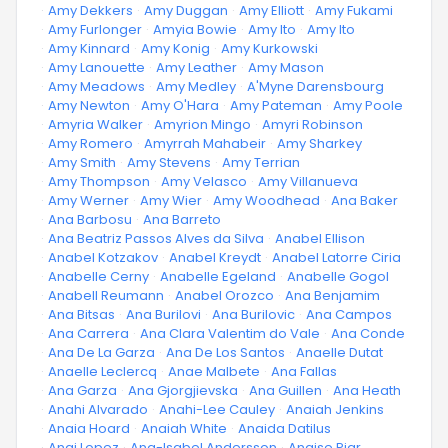
·
Amy Dekkers
·
Amy Duggan
·
Amy Elliott
·
Amy Fukami
·
Amy Furlonger
·
Amyia Bowie
·
Amy Ito
·
Amy Ito
·
Amy Kinnard
·
Amy Konig
·
Amy Kurkowski
·
Amy Lanouette
·
Amy Leather
·
Amy Mason
·
Amy Meadows
·
Amy Medley
·
A'Myne Darensbourg
·
Amy Newton
·
Amy O'Hara
·
Amy Pateman
·
Amy Poole
·
Amyria Walker
·
Amyrion Mingo
·
Amyri Robinson
·
Amy Romero
·
Amyrrah Mahabeir
·
Amy Sharkey
·
Amy Smith
·
Amy Stevens
·
Amy Terrian
·
Amy Thompson
·
Amy Velasco
·
Amy Villanueva
·
Amy Werner
·
Amy Wier
·
Amy Woodhead
·
Ana Baker
·
Ana Barbosu
·
Ana Barreto
·
Ana Beatriz Passos Alves da Silva
·
Anabel Ellison
·
Anabel Kotzakov
·
Anabel Kreydt
·
Anabel Latorre Ciria
·
Anabelle Cerny
·
Anabelle Egeland
·
Anabelle Gogol
·
Anabell Reumann
·
Anabel Orozco
·
Ana Benjamim
·
Ana Bitsas
·
Ana Burilovi
·
Ana Burilovic
·
Ana Campos
·
Ana Carrera
·
Ana Clara Valentim do Vale
·
Ana Conde
·
Ana De La Garza
·
Ana De Los Santos
·
Anaelle Dutat
·
Anaelle Leclercq
·
Anae Malbete
·
Ana Fallas
·
Ana Garza
·
Ana Gjorgjievska
·
Ana Guillen
·
Ana Heath
·
Anahi Alvarado
·
Anahi-Lee Cauley
·
Anaiah Jenkins
·
Anaia Hoard
·
Anaiah White
·
Anaida Datilus
·
Anai Lopez
·
Ana-Isabel Andersson
·
Anaise Piar