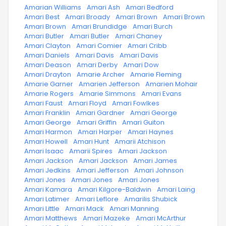
·
Amarian Williams
·
Amari Ash
·
Amari Bedford
·
Amari Best
·
Amari Broady
·
Amari Brown
·
Amari Brown
·
Amari Brown
·
Amari Brundidge
·
Amari Burch
·
Amari Butler
·
Amari Butler
·
Amari Chaney
·
Amari Clayton
·
Amari Comier
·
Amari Cribb
·
Amari Daniels
·
Amari Davis
·
Amari Davis
·
Amari Deason
·
Amari Derby
·
Amari Dow
·
Amari Drayton
·
Amarie Archer
·
Amarie Fleming
·
Amarie Garner
·
Amarien Jefferson
·
Amarien Mohair
·
Amarie Rogers
·
Amarie Simmons
·
Amari Evans
·
Amari Faust
·
Amari Floyd
·
Amari Fowlkes
·
Amari Franklin
·
Amari Gardner
·
Amari George
·
Amari George
·
Amari Griffin
·
Amari Guiton
·
Amari Harmon
·
Amari Harper
·
Amari Haynes
·
Amari Howell
·
Amari Hunt
·
Amarii Atchison
·
Amari Isaac
·
Amarii Spires
·
Amari Jackson
·
Amari Jackson
·
Amari Jackson
·
Amari James
·
Amari Jedkins
·
Amari Jefferson
·
Amari Johnson
·
Amari Jones
·
Amari Jones
·
Amari Jones
·
Amari Kamara
·
Amari Kilgore-Baldwin
·
Amari Laing
·
Amari Latimer
·
Amari Leflore
·
Amarilis Shubick
·
Amari Little
·
Amari Mack
·
Amari Manning
·
Amari Matthews
·
Amari Mazeke
·
Amari McArthur