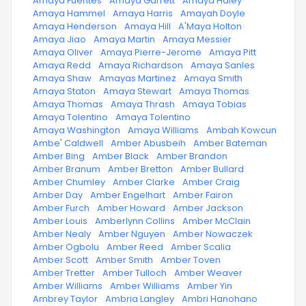
·
Amaya Fuentes
·
Amaya Garrett
·
Amaya Haley
·
Amaya Hammel
·
Amaya Harris
·
Amayah Doyle
·
Amaya Henderson
·
Amaya Hill
·
A'Maya Holton
·
Amaya Jiao
·
Amaya Martin
·
Amaya Messier
·
Amaya Oliver
·
Amaya Pierre-Jerome
·
Amaya Pitt
·
Amaya Redd
·
Amaya Richardson
·
Amaya Sanles
·
Amaya Shaw
·
Amayas Martinez
·
Amaya Smith
·
Amaya Staton
·
Amaya Stewart
·
Amaya Thomas
·
Amaya Thomas
·
Amaya Thrash
·
Amaya Tobias
·
Amaya Tolentino
·
Amaya Tolentino
·
Amaya Washington
·
Amaya Williams
·
Ambah Kowcun
·
Ambe' Caldwell
·
Amber Abusbeih
·
Amber Bateman
·
Amber Bing
·
Amber Black
·
Amber Brandon
·
Amber Branum
·
Amber Bretton
·
Amber Bullard
·
Amber Chumley
·
Amber Clarke
·
Amber Craig
·
Amber Day
·
Amber Engelhart
·
Amber Fairon
·
Amber Furch
·
Amber Howard
·
Amber Jackson
·
Amber Louis
·
Amberlynn Collins
·
Amber McClain
·
Amber Nealy
·
Amber Nguyen
·
Amber Nowaczek
·
Amber Ogbolu
·
Amber Reed
·
Amber Scalia
·
Amber Scott
·
Amber Smith
·
Amber Toven
·
Amber Tretter
·
Amber Tulloch
·
Amber Weaver
·
Amber Williams
·
Amber Williams
·
Amber Yin
·
Ambrey Taylor
·
Ambria Langley
·
Ambri Hanohano