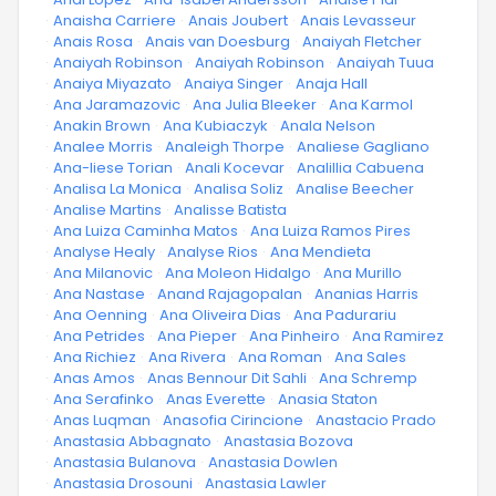
·
Anaisha Carriere
·
Anais Joubert
·
Anais Levasseur
·
Anais Rosa
·
Anais van Doesburg
·
Anaiyah Fletcher
·
Anaiyah Robinson
·
Anaiyah Robinson
·
Anaiyah Tuua
·
Anaiya Miyazato
·
Anaiya Singer
·
Anaja Hall
·
Ana Jaramazovic
·
Ana Julia Bleeker
·
Ana Karmol
·
Anakin Brown
·
Ana Kubiaczyk
·
Anala Nelson
·
Analee Morris
·
Analeigh Thorpe
·
Analiese Gagliano
·
Ana-liese Torian
·
Anali Kocevar
·
Analillia Cabuena
·
Analisa La Monica
·
Analisa Soliz
·
Analise Beecher
·
Analise Martins
·
Analisse Batista
·
Ana Luiza Caminha Matos
·
Ana Luiza Ramos Pires
·
Analyse Healy
·
Analyse Rios
·
Ana Mendieta
·
Ana Milanovic
·
Ana Moleon Hidalgo
·
Ana Murillo
·
Ana Nastase
·
Anand Rajagopalan
·
Ananias Harris
·
Ana Oenning
·
Ana Oliveira Dias
·
Ana Padurariu
·
Ana Petrides
·
Ana Pieper
·
Ana Pinheiro
·
Ana Ramirez
·
Ana Richiez
·
Ana Rivera
·
Ana Roman
·
Ana Sales
·
Anas Amos
·
Anas Bennour Dit Sahli
·
Ana Schremp
·
Ana Serafinko
·
Anas Everette
·
Anasia Staton
·
Anas Luqman
·
Anasofia Cirincione
·
Anastacio Prado
·
Anastasia Abbagnato
·
Anastasia Bozova
·
Anastasia Bulanova
·
Anastasia Dowlen
·
Anastasia Drosouni
·
Anastasia Lawler