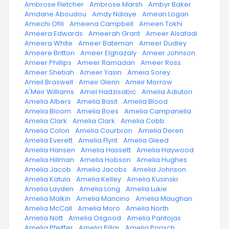
·
Ambrose Fletcher
·
Ambrose Marsh
·
Ambyr Baker
·
Amdane Aboudou
·
Amdy Ndiaye
·
Ameari Logan
·
Amechi Ofili
·
Ameena Campbell
·
Ameen Tokhi
·
Ameera Edwards
·
Ameerah Grant
·
Ameer Alsafadi
·
Ameera White
·
Ameer Bateman
·
Ameer Dudley
·
Ameere Britton
·
Ameer Elghazaly
·
Ameer Johnson
·
Ameer Phillips
·
Ameer Ramadan
·
Ameer Ross
·
Ameer Shetiah
·
Ameer Yasin
·
Ameia Sorey
·
Ameil Braswell
·
Ameir Glenn
·
Ameir Morrow
·
A'Meir Williams
·
Amel Hadzisabic
·
Amelia Adiutori
·
Amelia Albers
·
Amelia Basit
·
Amelia Blood
·
Amelia Bloom
·
Amelia Boes
·
Amelia Campanella
·
Amelia Clark
·
Amelia Clark
·
Amelia Cobb
·
Amelia Colon
·
Amelia Courbron
·
Amelia Deren
·
Amelia Everett
·
Amelia Flynt
·
Amelia Gleed
·
Amelia Hansen
·
Amelia Hassett
·
Amelia Haywood
·
Amelia Hillman
·
Amelia Hobson
·
Amelia Hughes
·
Amelia Jacob
·
Amelia Jacobs
·
Amelia Johnson
·
Amelia Katula
·
Amelia Kelley
·
Amelia Kusinski
·
Amelia Layden
·
Amelia Long
·
Amelia Lukie
·
Amelia Malkin
·
Amelia Mancino
·
Amelia Maughan
·
Amelia McCall
·
Amelia Moro
·
Amelia North
·
Amelia Nott
·
Amelia Osgood
·
Amelia Pantojas
·
Amelia Pfeiffer
·
Amelia Pillar
·
Amelia Porisch