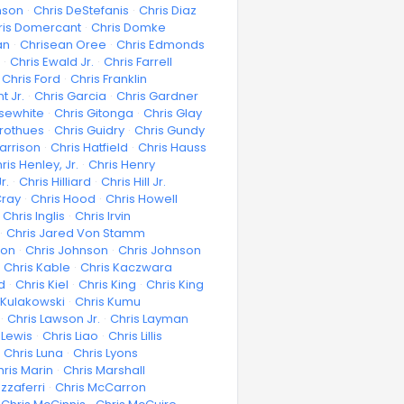
nson
·
Chris DeStefanis
·
Chris Diaz
ris Domercant
·
Chris Domke
an
·
Chrisean Oree
·
Chris Edmonds
·
Chris Ewald Jr.
·
Chris Farrell
Chris Ford
·
Chris Franklin
t Jr.
·
Chris Garcia
·
Chris Gardner
isewhite
·
Chris Gitonga
·
Chris Glay
Grothues
·
Chris Guidry
·
Chris Gundy
arrison
·
Chris Hatfield
·
Chris Hauss
ris Henley, Jr.
·
Chris Henry
r.
·
Chris Hilliard
·
Chris Hill Jr.
Cray
·
Chris Hood
·
Chris Howell
Chris Inglis
·
Chris Irvin
·
Chris Jared Von Stamm
son
·
Chris Johnson
·
Chris Johnson
Chris Kable
·
Chris Kaczwara
d
·
Chris Kiel
·
Chris King
·
Chris King
 Kulakowski
·
Chris Kumu
·
Chris Lawson Jr.
·
Chris Layman
 Lewis
·
Chris Liao
·
Chris Lillis
Chris Luna
·
Chris Lyons
hris Marin
·
Chris Marshall
zzaferri
·
Chris McCarron