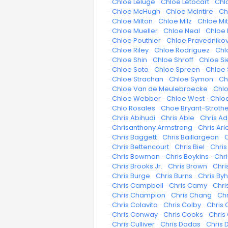
·
Chloe Leluge
·
Chloe Letocart
·
Chl
·
Chloe McHugh
·
Chloe McIntire
·
Ch
·
Chloe Milton
·
Chloe Milz
·
Chloe Mit
·
Chloe Mueller
·
Chloe Neal
·
Chloe 
·
Chloe Pouthier
·
Chloe Pravedniko
·
Chloe Riley
·
Chloe Rodriguez
·
Chl
·
Chloe Shin
·
Chloe Shroff
·
Chloe Si
·
Chloe Soto
·
Chloe Spreen
·
Chloe 
·
Chloe Strachan
·
Chloe Symon
·
Ch
·
Chloe Van de Meulebroecke
·
Chl
·
Chloe Webber
·
Chloe West
·
Chloe
·
Chlo Rosales
·
Choe Bryant-Stroth
·
Chris Abihudi
·
Chris Able
·
Chris A
·
Chrisanthony Armstrong
·
Chris Ari
·
Chris Baggett
·
Chris Baillargeon
·
C
·
Chris Bettencourt
·
Chris Biel
·
Chris 
·
Chris Bowman
·
Chris Boykins
·
Chri
·
Chris Brooks Jr.
·
Chris Brown
·
Chri
·
Chris Burge
·
Chris Burns
·
Chris By
·
Chris Campbell
·
Chris Camy
·
Chri
·
Chris Champion
·
Chris Chang
·
Chr
·
Chris Colavita
·
Chris Colby
·
Chris 
·
Chris Conway
·
Chris Cooks
·
Chris
·
Chris Culliver
·
Chris Dadas
·
Chris D