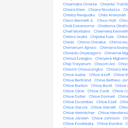
·
Chiamaka Omeze
·
Chiante' Tram
·
Chiara Klein
·
Chiara Nicolazzo
·
Ch
·
Chibby Nwajuaku
·
Chibi Anwunah
·
·
Chico Bennett Jr.
·
Chico Holt
·
Chic
·
Chidi Ezeanioma
·
Chidinma Okafo
·
Chief Montalvo
·
Chiemela Kenneth
·
Chihiro Iwata
·
Chijioke Eule
·
Chika
·
Childs
·
Chima Chineke
·
Chima Iw
·
Chimenum Ajinwo
·
Chimera Iloan
·
Chinedu Onyeagoro
·
Chineme Mgb
·
Chinua Ezeigbo
·
Chinyere Mgbem
·
Chip Trayanum
·
Chisom Ani
·
Chis
·
Chisom Onwuzurigbo
·
Chizara Al
·
Chloe Auble
·
Chloe Azoff
·
Chloe B
·
Chloe Bertrand
·
Chloe Bethea-Jo
·
Chloe Bunton
·
Chloe Burst
·
Chloe 
·
Chloe Cline
·
Chloe Conti
·
Chloe C
·
Chloe Dollar
·
Chloe Donnell
·
Chlo
·
Chloe Escanillas
·
Chloe Ezell
·
Chlo
·
Chloe Garcia
·
Chloe Garrett
·
Chlo
·
Chloe Heimlicher
·
Chloe Henders
·
Chloe Jansen
·
Chloe Johnson
·
Ch
·
Chloe Kovelesky
·
Chloe Kundra
·
C