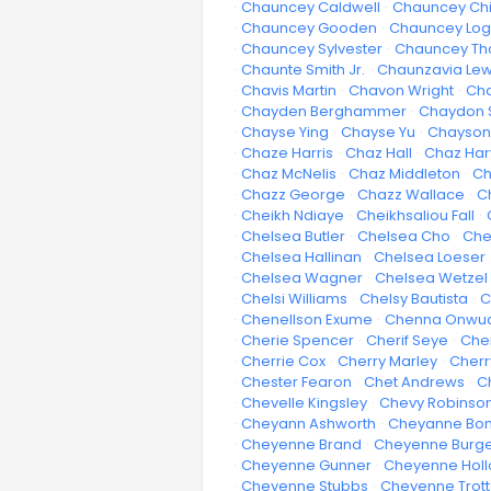
·
Chauncey Caldwell
·
Chauncey Chi
·
Chauncey Gooden
·
Chauncey Loga
·
Chauncey Sylvester
·
Chauncey T
·
Chaunte Smith Jr.
·
Chaunzavia Lew
·
Chavis Martin
·
Chavon Wright
·
Cha
·
Chayden Berghammer
·
Chaydon 
·
Chayse Ying
·
Chayse Yu
·
Chayson
·
Chaze Harris
·
Chaz Hall
·
Chaz Har
·
Chaz McNelis
·
Chaz Middleton
·
Ch
·
Chazz George
·
Chazz Wallace
·
C
·
Cheikh Ndiaye
·
Cheikhsaliou Fall
·
·
Chelsea Butler
·
Chelsea Cho
·
Che
·
Chelsea Hallinan
·
Chelsea Loeser
·
Chelsea Wagner
·
Chelsea Wetzel
·
Chelsi Williams
·
Chelsy Bautista
·
C
·
Chenellson Exume
·
Chenna Onwu
·
Cherie Spencer
·
Cherif Seye
·
Che
·
Cherrie Cox
·
Cherry Marley
·
Cherr
·
Chester Fearon
·
Chet Andrews
·
C
·
Chevelle Kingsley
·
Chevy Robinso
·
Cheyann Ashworth
·
Cheyanne Boni
·
Cheyenne Brand
·
Cheyenne Burg
·
Cheyenne Gunner
·
Cheyenne Hol
·
Cheyenne Stubbs
·
Cheyenne Trott