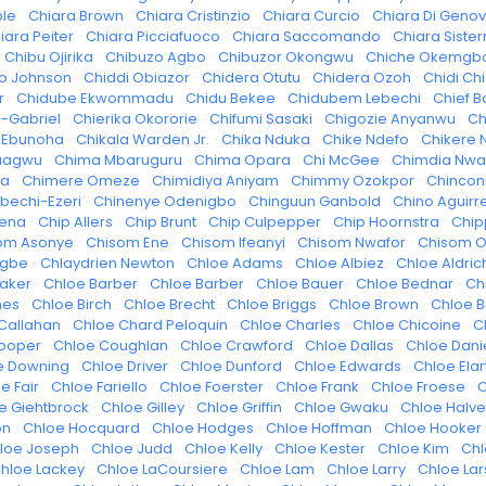
ble
·
Chiara Brown
·
Chiara Cristinzio
·
Chiara Curcio
·
Chiara Di Geno
iara Peiter
·
Chiara Picciafuoco
·
Chiara Saccomando
·
Chiara Siste
Chibu Ojirika
·
Chibuzo Agbo
·
Chibuzor Okongwu
·
Chiche Okemgb
o Johnson
·
Chiddi Obiazor
·
Chidera Otutu
·
Chidera Ozoh
·
Chidi Ch
r
·
Chidube Ekwommadu
·
Chidu Bekee
·
Chidubem Lebechi
·
Chief B
-Gabriel
·
Chierika Okororie
·
Chifumi Sasaki
·
Chigozie Anyanwu
·
Ch
 Ebunoha
·
Chikala Warden Jr.
·
Chika Nduka
·
Chike Ndefo
·
Chikere
uagwu
·
Chima Mbaruguru
·
Chima Opara
·
Chi McGee
·
Chimdia Nwa
ya
·
Chimere Omeze
·
Chimidiya Aniyam
·
Chimmy Ozokpor
·
Chincon
echi-Ezeri
·
Chinenye Odenigbo
·
Chinguun Ganbold
·
Chino Aguirr
ena
·
Chip Allers
·
Chip Brunt
·
Chip Culpepper
·
Chip Hoornstra
·
Chip
om Asonye
·
Chisom Ene
·
Chisom Ifeanyi
·
Chisom Nwafor
·
Chisom 
egbe
·
Chlaydrien Newton
·
Chloe Adams
·
Chloe Albiez
·
Chloe Aldric
aker
·
Chloe Barber
·
Chloe Barber
·
Chloe Bauer
·
Chloe Bednar
·
Ch
nes
·
Chloe Birch
·
Chloe Brecht
·
Chloe Briggs
·
Chloe Brown
·
Chloe 
Callahan
·
Chloe Chard Peloquin
·
Chloe Charles
·
Chloe Chicoine
·
C
ooper
·
Chloe Coughlan
·
Chloe Crawford
·
Chloe Dallas
·
Chloe Dani
e Downing
·
Chloe Driver
·
Chloe Dunford
·
Chloe Edwards
·
Chloe Elar
e Fair
·
Chloe Fariello
·
Chloe Foerster
·
Chloe Frank
·
Chloe Froese
·
C
e Giehtbrock
·
Chloe Gilley
·
Chloe Griffin
·
Chloe Gwaku
·
Chloe Halv
on
·
Chloe Hocquard
·
Chloe Hodges
·
Chloe Hoffman
·
Chloe Hooker
loe Joseph
·
Chloe Judd
·
Chloe Kelly
·
Chloe Kester
·
Chloe Kim
·
Chl
hloe Lackey
·
Chloe LaCoursiere
·
Chloe Lam
·
Chloe Larry
·
Chloe La