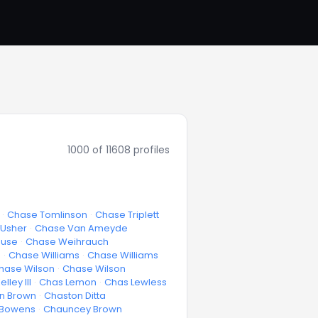
1000
of
11608
profiles
·
Chase Tomlinson
·
Chase Triplett
Usher
·
Chase Van Ameyde
ouse
·
Chase Weihrauch
s
·
Chase Williams
·
Chase Williams
hase Wilson
·
Chase Wilson
lley III
·
Chas Lemon
·
Chas Lewless
n Brown
·
Chaston Ditta
 Bowens
·
Chauncey Brown