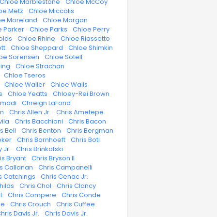
Chloe Marblestone
·
Chloe McCoy
oe Metz
·
Chloe Miccolis
oe Moreland
·
Chloe Morgan
e Parker
·
Chloe Parks
·
Chloe Perry
olds
·
Chloe Rhine
·
Chloe Riassetto
tt
·
Chloe Sheppard
·
Chloe Shimkin
oe Sorensen
·
Chloe Sotell
ling
·
Chloe Strachan
·
Chloe Tseros
·
Chloe Waller
·
Chloe Walls
s
·
Chloe Yeatts
·
Chloey-Rei Brown
Amadi
·
Chreign LaFond
en
·
Chris Allen Jr.
·
Chris Ametepe
vila
·
Chris Bacchioni
·
Chris Bacon
s Bell
·
Chris Benton
·
Chris Bergman
oker
·
Chris Bornhoeft
·
Chris Boti
 Jr.
·
Chris Brinkofski
is Bryant
·
Chris Bryson II
is Callanan
·
Chris Campanelli
s Catchings
·
Chris Cenac Jr.
hilds
·
Chris Chol
·
Chris Clancy
t
·
Chris Compere
·
Chris Conde
se
·
Chris Crouch
·
Chris Cuffee
hris Davis Jr.
·
Chris Davis Jr.