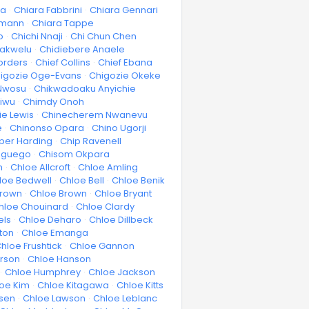
va
·
Chiara Fabbrini
·
Chiara Gennari
rmann
·
Chiara Tappe
o
·
Chichi Nnaji
·
Chi Chun Chen
iakwelu
·
Chidiebere Anaele
orders
·
Chief Collins
·
Chief Ebana
igozie Oge-Evans
·
Chigozie Okeke
 Nwosu
·
Chikwadoaku Anyichie
iwu
·
Chimdy Onoh
ie Lewis
·
Chinecherem Nwanevu
e
·
Chinonso Opara
·
Chino Ugorji
per Harding
·
Chip Ravenell
Oguego
·
Chisom Okpara
h
·
Chloe Allcroft
·
Chloe Amling
loe Bedwell
·
Chloe Bell
·
Chloe Benik
Brown
·
Chloe Brown
·
Chloe Bryant
hloe Chouinard
·
Chloe Clardy
els
·
Chloe Deharo
·
Chloe Dillbeck
ton
·
Chloe Emanga
hloe Frushtick
·
Chloe Gannon
erson
·
Chloe Hanson
·
Chloe Humphrey
·
Chloe Jackson
oe Kim
·
Chloe Kitagawa
·
Chloe Kitts
rsen
·
Chloe Lawson
·
Chloe Leblanc