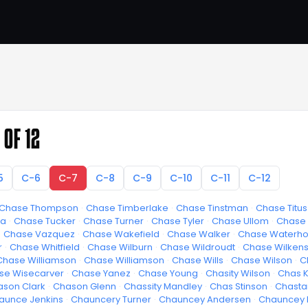
 OF 12
5
C-6
C-7
C-8
C-9
C-10
C-11
C-12
Chase Thompson
·
Chase Timberlake
·
Chase Tinstman
·
Chase Titus
oa
·
Chase Tucker
·
Chase Turner
·
Chase Tyler
·
Chase Ullom
·
Chase 
·
Chase Vazquez
·
Chase Wakefield
·
Chase Walker
·
Chase Waterh
r
·
Chase Whitfield
·
Chase Wilburn
·
Chase Wildroudt
·
Chase Wilken
Chase Williamson
·
Chase Williamson
·
Chase Wills
·
Chase Wilson
·
C
se Wisecarver
·
Chase Yanez
·
Chase Young
·
Chasity Wilson
·
Chas Ke
son Clark
·
Chason Glenn
·
Chassity Mandley
·
Chas Stinson
·
Chasta
aunce Jenkins
·
Chauncery Turner
·
Chauncey Andersen
·
Chauncey