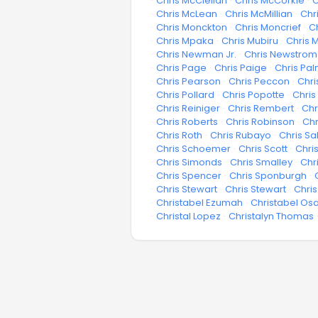
·
Chris McClellan
·
Chris McCorkle
·
C
·
Chris McLean
·
Chris McMillian
·
Chr
·
Chris Monckton
·
Chris Moncrief
·
C
·
Chris Mpaka
·
Chris Mubiru
·
Chris M
·
Chris Newman Jr.
·
Chris Newstrom
·
Chris Page
·
Chris Paige
·
Chris Pal
·
Chris Pearson
·
Chris Peccon
·
Chri
·
Chris Pollard
·
Chris Popotte
·
Chris
·
Chris Reiniger
·
Chris Rembert
·
Chr
·
Chris Roberts
·
Chris Robinson
·
Chr
·
Chris Roth
·
Chris Rubayo
·
Chris Sa
·
Chris Schoemer
·
Chris Scott
·
Chris
·
Chris Simonds
·
Chris Smalley
·
Chr
·
Chris Spencer
·
Chris Sponburgh
·
·
Chris Stewart
·
Chris Stewart
·
Chris
·
Christabel Ezumah
·
Christabel Os
·
Christal Lopez
·
Christalyn Thomas