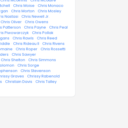
Chris McGinnis
·
Chris McGuire
tchell
·
Chris Moise
·
Chris Monaco
rgan
·
Chris Morton
·
Chris Mosley
is Nastasi
·
Chris Newell Jr.
Chris Oliver
·
Chris Owens
is Patterson
·
Chris Payne
·
Chris Peal
ris Piwowarczyk
·
Chris Pollak
agans
·
Chris Rawls
·
Chris Reed
Riddle
·
Chris Rideau II
·
Chris Rivens
Romaine
·
Chris Roper
·
Chris Rossetti
nders
·
Chris Sawyer
Chris Shelton
·
Chris Simmons
Solomon
·
Chris Sorge
tephenson
·
Chris Stevenson
hrissy Graves
·
Chrissy Rabenold
ns
·
Christain Davis
·
Chris Talley