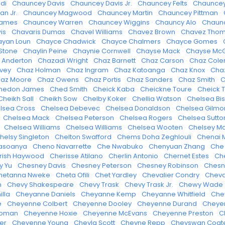
di
·
Chauncey Davis
·
Chauncey Davis Jr.
·
Chauncey Felts
·
Chauncey
n Jr.
·
Chauncey Magwood
·
Chauncey Martin
·
Chauncey Pittman
·
hames
·
Chauncey Warren
·
Chauncey Wiggins
·
Chauncy Alo
·
Chaun
is
·
Chavaris Dumas
·
Chavel Williams
·
Chavez Brown
·
Chavez Tho
yan Loun
·
Chayce Chadwick
·
Chayce Chalmers
·
Chayce Gomes
·
Stone
·
Chaylin Peine
·
Chaynie Cornwell
·
Chayse Mack
·
Chayse McG
 Anderton
·
Chazadi Wright
·
Chaz Barnett
·
Chaz Carson
·
Chaz Col
vey
·
Chaz Holman
·
Chaz Ingram
·
Chaz Katoanga
·
Chaz Knox
·
Chaz
az Moore
·
Chaz Owens
·
Chaz Portis
·
Chaz Sanders
·
Chaz Smith
·
C
hedon James
·
Ched Smith
·
Cheick Kaba
·
Cheickne Toure
·
Cheick 
Cheikh Sall
·
Cheikh Sow
·
Chelby Koker
·
Chellia Watson
·
Chelsea Bi
lsea Cross
·
Chelsea Debevec
·
Chelsea Donaldson
·
Chelsea Gilmo
·
Chelsea Mack
·
Chelsea Peterson
·
Chelsea Rogers
·
Chelsea Sutto
·
Chelsea Williams
·
Chelsea Williams
·
Chelsea Wooten
·
Chelsey M
helsy Singleton
·
Chelton Swafford
·
Chems Doha Zeghlouli
·
Chenai 
asoanya
·
Cheno Navarrette
·
Che Nwabuko
·
Chenyuan Zhang
·
Che 
rish Haywood
·
Cherisse Atilano
·
Cherlin Antonio
·
Chernet Estes
·
Ch
y Yu
·
Chesney Davis
·
Chesney Peterson
·
Chesney Robinson
·
Chesni
hetanna Nweke
·
Cheta Ofili
·
Chet Yardley
·
Chevalier Condry
·
Cheva
n
·
Chevy Shakespeare
·
Chevy Trask
·
Chevy Trask Jr.
·
Chewy Wade
lla
·
Cheyanne Daniels
·
Cheyanne Kemp
·
Cheyanne Whitfield
·
Che
e
·
Cheyenne Colbert
·
Cheyenne Dooley
·
Cheyenne Durand
·
Cheye
loman
·
Cheyenne Hoxie
·
Cheyenne McEvans
·
Cheyenne Preston
·
C
er
·
Cheyenne Young
·
Cheyla Scott
·
Cheyne Repp
·
Cheyswan Coat