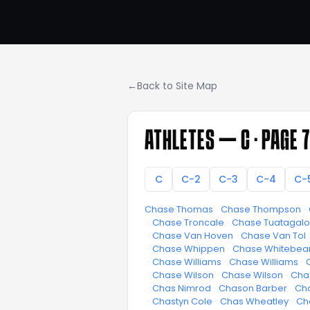
←
Back to Site Map
ATHLETES —
C
· PAGE 7
C
C-2
C-3
C-4
C-
Chase Thomas
·
Chase Thompson
·
·
Chase Troncale
·
Chase Tuatagal
·
Chase Van Hoven
·
Chase Van Tol
·
Chase Whippen
·
Chase Whitebea
·
Chase Williams
·
Chase Williams
·
·
Chase Wilson
·
Chase Wilson
·
Cha
·
Chas Nimrod
·
Chason Barber
·
Cha
·
Chastyn Cole
·
Chas Wheatley
·
Ch