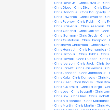
·
Chris Davis Jr.
·
Chris Davis Jr.
·
Chri
·
Chris DiLeo
·
Chris Dixon
·
Chris Dix
·
Chris Donohue
·
Chris Dougherty
·
·
Chris Edwards
·
Chris Edwards
·
Ch
·
Chris Feeney
·
Chris Ficklin
·
Chris Fi
·
Chris Frazier Jr.
·
Chris Freeman
·
C
·
Chris Garland
·
Chris Garrett
·
Chris
·
Chris Gorman
·
Chris Grady
·
Chris 
·
Chris Gustafson
·
Chris Hacopian
·
·
Chrishawn Christmas
·
Chrishawn 
·
Chris Henry Jr.
·
Chris Hernandez
·
·
Chris Hilton Jr.
·
Chris Hobbs
·
Chris
·
Chris Howell
·
Chris Hudson
·
Chris
·
Chris Iverson
·
Chris Jack
·
Chris J
·
Chris Jarrett
·
Chris Jaskiewicz
·
Chr
·
Chris Johnson
·
Chris Johnson Jr.
·
·
Chris Kalu
·
Chris Karnezis
·
Chris K
·
Chris Kiser
·
Chris Knauls
·
Chris Kni
·
Chris Kuzemka
·
Chris LaForge
·
Chr
·
Chris Lee
·
Chris Leggett
·
Chris Le
·
Chris Link
·
Chris Lino
·
Chris Lockett 
·
Chris Maldonado
·
Chris Maldonad
·
Chris Martin
·
Chris Martin
·
Chris Ma