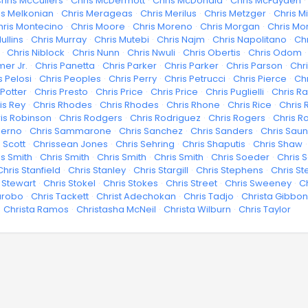
hris McCullers
·
Chris McDermott
·
Chris McDonald
·
Chris McFayden
·
is Melkonian
·
Chris Merageas
·
Chris Merilus
·
Chris Metzger
·
Chris Mi
hris Montecino
·
Chris Moore
·
Chris Moreno
·
Chris Morgan
·
Chris Mo
ullins
·
Chris Murray
·
Chris Mutebi
·
Chris Najm
·
Chris Napolitano
·
Chr
·
Chris Niblock
·
Chris Nunn
·
Chris Nwuli
·
Chris Obertis
·
Chris Odom
·
mer Jr.
·
Chris Panetta
·
Chris Parker
·
Chris Parker
·
Chris Parson
·
Chr
s Pelosi
·
Chris Peoples
·
Chris Perry
·
Chris Petrucci
·
Chris Pierce
·
Ch
 Potter
·
Chris Presto
·
Chris Price
·
Chris Price
·
Chris Puglielli
·
Chris R
is Rey
·
Chris Rhodes
·
Chris Rhodes
·
Chris Rhone
·
Chris Rice
·
Chris 
is Robinson
·
Chris Rodgers
·
Chris Rodriguez
·
Chris Rogers
·
Chris 
lerno
·
Chris Sammarone
·
Chris Sanchez
·
Chris Sanders
·
Chris Sau
 Scott
·
Chrissean Jones
·
Chris Sehring
·
Chris Shaputis
·
Chris Shaw
·
is Smith
·
Chris Smith
·
Chris Smith
·
Chris Smith
·
Chris Soeder
·
Chris 
Chris Stanfield
·
Chris Stanley
·
Chris Stargill
·
Chris Stephens
·
Chris S
 Stewart
·
Chris Stokel
·
Chris Stokes
·
Chris Street
·
Chris Sweeney
·
C
arobo
·
Chris Tackett
·
Christ Adechokan
·
Chris Tadjo
·
Christa Gibbo
·
Christa Ramos
·
Christasha McNeil
·
Christa Wilburn
·
Chris Taylor