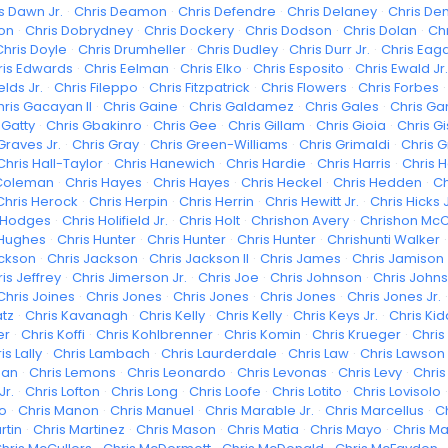
s Dawn Jr.
·
Chris Deamon
·
Chris Defendre
·
Chris Delaney
·
Chris De
son
·
Chris Dobrydney
·
Chris Dockery
·
Chris Dodson
·
Chris Dolan
·
Ch
Chris Doyle
·
Chris Drumheller
·
Chris Dudley
·
Chris Durr Jr.
·
Chris Eag
ris Edwards
·
Chris Eelman
·
Chris Elko
·
Chris Esposito
·
Chris Ewald Jr.
elds Jr.
·
Chris Fileppo
·
Chris Fitzpatrick
·
Chris Flowers
·
Chris Forbes
·
hris Gacayan II
·
Chris Gaine
·
Chris Galdamez
·
Chris Gales
·
Chris Gan
 Gatty
·
Chris Gbakinro
·
Chris Gee
·
Chris Gillam
·
Chris Gioia
·
Chris G
Graves Jr.
·
Chris Gray
·
Chris Green-Williams
·
Chris Grimaldi
·
Chris 
Chris Hall-Taylor
·
Chris Hanewich
·
Chris Hardie
·
Chris Harris
·
Chris H
Coleman
·
Chris Hayes
·
Chris Hayes
·
Chris Heckel
·
Chris Hedden
·
Ch
Chris Herock
·
Chris Herpin
·
Chris Herrin
·
Chris Hewitt Jr.
·
Chris Hicks J
 Hodges
·
Chris Holifield Jr.
·
Chris Holt
·
Chrishon Avery
·
Chrishon Mc
 Hughes
·
Chris Hunter
·
Chris Hunter
·
Chris Hunter
·
Chrishunti Walker
·
ackson
·
Chris Jackson
·
Chris Jackson II
·
Chris James
·
Chris Jamison
is Jeffrey
·
Chris Jimerson Jr.
·
Chris Joe
·
Chris Johnson
·
Chris John
Chris Joines
·
Chris Jones
·
Chris Jones
·
Chris Jones
·
Chris Jones Jr.
·
atz
·
Chris Kavanagh
·
Chris Kelly
·
Chris Kelly
·
Chris Keys Jr.
·
Chris Kid
er
·
Chris Koffi
·
Chris Kohlbrenner
·
Chris Komin
·
Chris Krueger
·
Chris
is Lally
·
Chris Lambach
·
Chris Laurderdale
·
Chris Law
·
Chris Lawson
man
·
Chris Lemons
·
Chris Leonardo
·
Chris Levonas
·
Chris Levy
·
Chris
Jr.
·
Chris Lofton
·
Chris Long
·
Chris Loofe
·
Chris Lotito
·
Chris Lovisolo
·
o
·
Chris Manon
·
Chris Manuel
·
Chris Marable Jr.
·
Chris Marcellus
·
C
rtin
·
Chris Martinez
·
Chris Mason
·
Chris Matia
·
Chris Mayo
·
Chris Ma