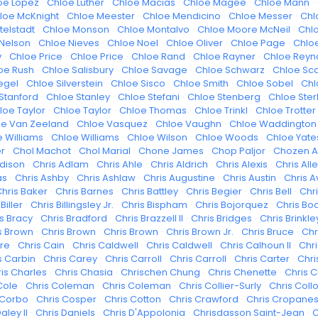
oe Lopez
·
Chloe Luther
·
Chloe Macias
·
Chloe Magee
·
Chloe Mann
·
loe McKnight
·
Chloe Meester
·
Chloe Mendicino
·
Chloe Messer
·
Chl
telstadt
·
Chloe Monson
·
Chloe Montalvo
·
Chloe Moore McNeil
·
Chl
Nelson
·
Chloe Nieves
·
Chloe Noel
·
Chloe Oliver
·
Chloe Page
·
Chlo
v
·
Chloe Price
·
Chloe Price
·
Chloe Rand
·
Chloe Rayner
·
Chloe Reyn
oe Rush
·
Chloe Salisbury
·
Chloe Savage
·
Chloe Schwarz
·
Chloe Sco
egel
·
Chloe Silverstein
·
Chloe Sisco
·
Chloe Smith
·
Chloe Sobel
·
Chl
Stanford
·
Chloe Stanley
·
Chloe Stefani
·
Chloe Stenberg
·
Chloe Ster
loe Taylor
·
Chloe Taylor
·
Chloe Thomas
·
Chloe Trinkl
·
Chloe Trotter
oe Van Zeeland
·
Chloe Vasquez
·
Chloe Vaughn
·
Chloe Waddington
 Williams
·
Chloe Williams
·
Chloe Wilson
·
Chloe Woods
·
Chloe Yate
er
·
Chol Machot
·
Chol Marial
·
Chone James
·
Chop Paljor
·
Chozen 
ddison
·
Chris Adlam
·
Chris Ahle
·
Chris Aldrich
·
Chris Alexis
·
Chris All
as
·
Chris Ashby
·
Chris Ashlaw
·
Chris Augustine
·
Chris Austin
·
Chris A
hris Baker
·
Chris Barnes
·
Chris Battley
·
Chris Begier
·
Chris Bell
·
Chri
Biller
·
Chris Billingsley Jr.
·
Chris Bispham
·
Chris Bojorquez
·
Chris Bo
s Bracy
·
Chris Bradford
·
Chris Brazzell II
·
Chris Bridges
·
Chris Brinkley
s Brown
·
Chris Brown
·
Chris Brown
·
Chris Brown Jr.
·
Chris Bruce
·
Chr
hre
·
Chris Cain
·
Chris Caldwell
·
Chris Caldwell
·
Chris Calhoun II
·
Chr
s Carbin
·
Chris Carey
·
Chris Carroll
·
Chris Carroll
·
Chris Carter
·
Chri
is Charles
·
Chris Chasia
·
Chrischen Chung
·
Chris Chenette
·
Chris C
Cole
·
Chris Coleman
·
Chris Coleman
·
Chris Collier-Surly
·
Chris Collo
 Corbo
·
Chris Cosper
·
Chris Cotton
·
Chris Crawford
·
Chris Cropane
aley II
·
Chris Daniels
·
Chris D'Appolonia
·
Chrisdasson Saint-Jean
·
C