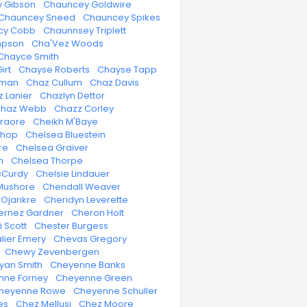
 Gibson
·
Chauncey Goldwire
Chauncey Sneed
·
Chauncey Spikes
cy Cobb
·
Chaunnsey Triplett
mpson
·
Cha'Vez Woods
Chayce Smith
irt
·
Chayse Roberts
·
Chayse Tapp
eman
·
Chaz Cullum
·
Chaz Davis
 Lanier
·
Chazlyn Dettor
haz Webb
·
Chazz Corley
Traore
·
Cheikh M'Baye
shop
·
Chelsea Bluestein
re
·
Chelsea Graiver
n
·
Chelsea Thorpe
cCurdy
·
Chelsie Lindauer
Mushore
·
Chendall Weaver
Ojarikre
·
Cheridyn Leverette
ernez Gardner
·
Cheron Holt
 Scott
·
Chester Burgess
lier Emery
·
Chevas Gregory
·
Chewy Zevenbergen
yan Smith
·
Cheyenne Banks
nne Forney
·
Cheyenne Green
heyenne Rowe
·
Cheyenne Schuller
es
·
Chez Mellusi
·
Chez Moore