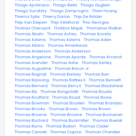
·
Thiago Apolinario
·
Thiago Bella
·
Thiago Guglieri
·
Thiago Sucatzky
·
Thiago Zamprogno
·
Thien Hoang
·
Thierno Sylla
·
Thierry Darlan
·
Thijs De Ridder
·
Thijs Van Diepen
·
Thijs Veldhorst
·
Thio Georges
·
Thobias Cheruiyot
·
Thokbor Majak
·
Thomarius Walker
·
Thomas Abato
·
Thomas Achey
·
Thomas Acosta
·
Thomas Adams
·
Thomas Adams
·
Thomas Aden
·
Thomas Alfano
·
Thomas Amankwaa
·
Thomas Anderson
·
Thomas Anderson
·
Thomas Angelone
·
Thomas Aponte
·
Thomas Arcaroli
·
Thomas Arender
·
Thomas Ashe
·
Thomas Ashley
·
Thomas Augustine
·
Thomas Bacon Jr.
·
Thomas Bagnall
·
Thomas Barbey
·
Thomas Barr
·
Thomas Bassong
·
Thomas Batties II
·
Thomas Bennett
·
Thomas Bernard
·
Thomas Berry II
·
Thomas Blackshear
·
Thomas Bly
·
Thomas Bongiolatti
·
Thomas Bouda
·
Thomas Bouffard
·
Thomas Bould
·
Thomas Bowe
·
Thomas Bowman
·
Thomas Boyden
·
Thomas Brandao
·
Thomas Brooks
·
Thomas Brown
·
Thomas Brown
·
Thomas Browne
·
Thomas Browne
·
Thomas Buchanan
·
Thomas Buchard
·
Thomas Buckmiller
·
Thomas Buenik
·
Thomas Burns
·
Thomas Buxton
·
Thomas Cader
·
Thomas Canivet
·
Thomas Capizzi
·
Thomas Chandler