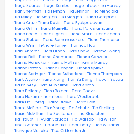
·
Tiago Soares
·
Tiago Sumbo
·
Tiago Tillock
·
Tia Harvey
·
Tiah Sherman
·
Tia Hymon
·
Tia Lenihan
·
Tia Mendiola
·
Tia Milloy
·
Tia Morgan
·
Tia Morgan
·
Tiana Campbell
·
Tiana Cruz
·
Tiana Davis
·
Tiana Eyakpobeyan
·
Tiana Griffin
·
Tiana Mainella
·
Tiana Parasrampuria
·
Tiana Poole
·
Tiana Righetti
·
Tiana Smith
·
Tiana Spann
·
Tiana Stubbs
·
Tiana Sumanasekera
·
Tiana Thompson
·
Tiana Winn
·
TiAndre Turner
·
Tianhao Hou
·
Tiani Abrams
·
Tiani Ellison
·
Tiani Shaw
·
Tianmei Wang
·
Tianna Bell
·
Tianna Chambers
·
Tianna Gonzalez
·
Tianna Hunsaker
·
Tianna Mathis
·
Tianna Murray
·
Tianna Patten
·
Tianna Rangan
·
Tianna Spinks
·
Tianna Springer
·
Tianna Sutherland
·
Tianna Thompson
·
Tiant Wyche
·
Tianyi Xiong
·
Tian Yu Dong
·
Tiaoalii Savea
·
Tia Phinezy
·
Tiaquelin Mims
·
Tiara Abron
·
Tiara Bellamy
·
Tiara Bolden
·
Tiara Chavis
·
Tiara Hozumi
·
Tiara Louis
·
Tiara Westbrook
·
Tiare Ho-Ching
·
Tiarra Brown
·
Tiarra East
·
Tiarra McPipe
·
T'iar Young
·
Tia Schultz
·
Tia Shelling
·
Tiasia McMillan
·
Tia Soultanakis
·
Tia Stapleton
·
Tia Traudt
·
Ti'Avian Scruggs
·
Tia Warsop
·
Tia Wilson
·
Tibet Gorener
·
Tibor Mirtic
·
Tibou Barry
·
Tice Williams
·
Tichyque Musaka
·
Tico Crittendon Jr.