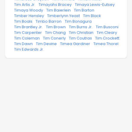
·
Tim Artis Jr.
·
Timayahs Bracey
·
Timaya Lewis-Eutsey
·
Timaya Woody
·
Tim Baierlein
·
Tim Barton
·
Timber Hensley
·
Timberlynn Yeast
·
Tim Black
·
Tim Boals
·
Timbo Barron
·
Tim Bonagura
·
Tim Brantley Jr.
·
Tim Brown
·
Tim Burns Jr.
·
Tim Busconi
·
Tim Carpenter
·
Tim Chang
·
Tim Christian
·
Tim Cleary
·
Tim Coleman
·
Tim Conerly
·
Tim Coutras
·
Tim Crockett
·
Tim Dawn
·
Tim Devine
·
Timea Gardiner
·
Timea Thorel
·
Tim Edwards Jr.