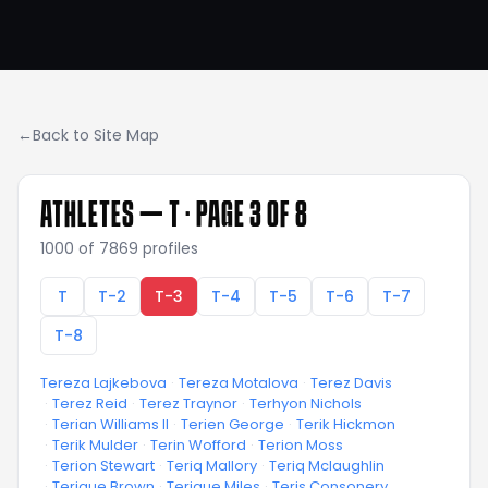
←
Back to Site Map
ATHLETES —
T
· PAGE 3 OF 8
1000
of
7869
profiles
T
T-2
T-3
T-4
T-5
T-6
T-7
T-8
Tereza Lajkebova
·
Tereza Motalova
·
Terez Davis
·
Terez Reid
·
Terez Traynor
·
Terhyon Nichols
·
Terian Williams II
·
Terien George
·
Terik Hickmon
·
Terik Mulder
·
Terin Wofford
·
Terion Moss
·
Terion Stewart
·
Teriq Mallory
·
Teriq Mclaughlin
·
Terique Brown
·
Terique Miles
·
Teris Consonery