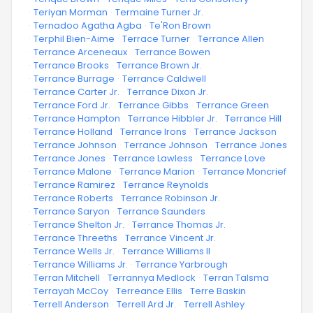
·
Teriyan Morman
·
Termaine Turner Jr.
·
Ternadoo Agatha Agba
·
Te'Ron Brown
·
Terphil Bien-Aime
·
Terrace Turner
·
Terrance Allen
·
Terrance Arceneaux
·
Terrance Bowen
·
Terrance Brooks
·
Terrance Brown Jr.
·
Terrance Burrage
·
Terrance Caldwell
·
Terrance Carter Jr.
·
Terrance Dixon Jr.
·
Terrance Ford Jr.
·
Terrance Gibbs
·
Terrance Green
·
Terrance Hampton
·
Terrance Hibbler Jr.
·
Terrance Hill
·
Terrance Holland
·
Terrance Irons
·
Terrance Jackson
·
Terrance Johnson
·
Terrance Johnson
·
Terrance Jones
·
Terrance Jones
·
Terrance Lawless
·
Terrance Love
·
Terrance Malone
·
Terrance Marion
·
Terrance Moncrief
·
Terrance Ramirez
·
Terrance Reynolds
·
Terrance Roberts
·
Terrance Robinson Jr.
·
Terrance Saryon
·
Terrance Saunders
·
Terrance Shelton Jr.
·
Terrance Thomas Jr.
·
Terrance Threeths
·
Terrance Vincent Jr.
·
Terrance Wells Jr.
·
Terrance Williams II
·
Terrance Williams Jr.
·
Terrance Yarbrough
·
Terran Mitchell
·
Terrannya Medlock
·
Terran Talsma
·
Terrayah McCoy
·
Terreance Ellis
·
Terre Baskin
·
Terrell Anderson
·
Terrell Ard Jr.
·
Terrell Ashley