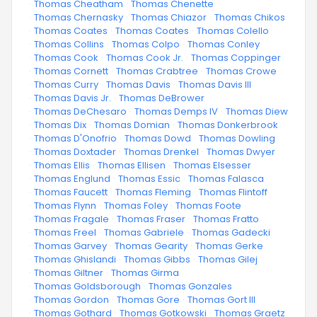
·
Thomas Cheatham
·
Thomas Chenette
·
Thomas Chernasky
·
Thomas Chiazor
·
Thomas Chikos
·
Thomas Coates
·
Thomas Coates
·
Thomas Colello
·
Thomas Collins
·
Thomas Colpo
·
Thomas Conley
·
Thomas Cook
·
Thomas Cook Jr.
·
Thomas Coppinger
·
Thomas Cornett
·
Thomas Crabtree
·
Thomas Crowe
·
Thomas Curry
·
Thomas Davis
·
Thomas Davis III
·
Thomas Davis Jr.
·
Thomas DeBrower
·
Thomas DeChesaro
·
Thomas Demps IV
·
Thomas Diew
·
Thomas Dix
·
Thomas Domian
·
Thomas Donkerbrook
·
Thomas D'Onofrio
·
Thomas Dowd
·
Thomas Dowling
·
Thomas Doxtader
·
Thomas Drenkel
·
Thomas Dwyer
·
Thomas Ellis
·
Thomas Ellisen
·
Thomas Elsesser
·
Thomas Englund
·
Thomas Essic
·
Thomas Falasca
·
Thomas Faucett
·
Thomas Fleming
·
Thomas Flintoff
·
Thomas Flynn
·
Thomas Foley
·
Thomas Foote
·
Thomas Fragale
·
Thomas Fraser
·
Thomas Fratto
·
Thomas Freel
·
Thomas Gabriele
·
Thomas Gadecki
·
Thomas Garvey
·
Thomas Gearity
·
Thomas Gerke
·
Thomas Ghislandi
·
Thomas Gibbs
·
Thomas Gilej
·
Thomas Giltner
·
Thomas Girma
·
Thomas Goldsborough
·
Thomas Gonzales
·
Thomas Gordon
·
Thomas Gore
·
Thomas Gort III
·
Thomas Gothard
·
Thomas Gotkowski
·
Thomas Graetz