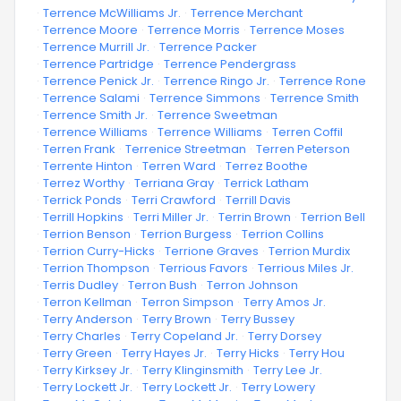
·
Terrence McWilliams Jr.
·
Terrence Merchant
·
Terrence Moore
·
Terrence Morris
·
Terrence Moses
·
Terrence Murrill Jr.
·
Terrence Packer
·
Terrence Partridge
·
Terrence Pendergrass
·
Terrence Penick Jr.
·
Terrence Ringo Jr.
·
Terrence Rone
·
Terrence Salami
·
Terrence Simmons
·
Terrence Smith
·
Terrence Smith Jr.
·
Terrence Sweetman
·
Terrence Williams
·
Terrence Williams
·
Terren Coffil
·
Terren Frank
·
Terrenice Streetman
·
Terren Peterson
·
Terrente Hinton
·
Terren Ward
·
Terrez Boothe
·
Terrez Worthy
·
Terriana Gray
·
Terrick Latham
·
Terrick Ponds
·
Terri Crawford
·
Terrill Davis
·
Terrill Hopkins
·
Terri Miller Jr.
·
Terrin Brown
·
Terrion Bell
·
Terrion Benson
·
Terrion Burgess
·
Terrion Collins
·
Terrion Curry-Hicks
·
Terrione Graves
·
Terrion Murdix
·
Terrion Thompson
·
Terrious Favors
·
Terrious Miles Jr.
·
Terris Dudley
·
Terron Bush
·
Terron Johnson
·
Terron Kellman
·
Terron Simpson
·
Terry Amos Jr.
·
Terry Anderson
·
Terry Brown
·
Terry Bussey
·
Terry Charles
·
Terry Copeland Jr.
·
Terry Dorsey
·
Terry Green
·
Terry Hayes Jr.
·
Terry Hicks
·
Terry Hou
·
Terry Kirksey Jr.
·
Terry Klinginsmith
·
Terry Lee Jr.
·
Terry Lockett Jr.
·
Terry Lockett Jr.
·
Terry Lowery