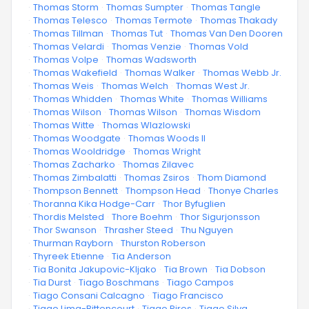
·
Thomas Storm
·
Thomas Sumpter
·
Thomas Tangle
·
Thomas Telesco
·
Thomas Termote
·
Thomas Thakady
·
Thomas Tillman
·
Thomas Tut
·
Thomas Van Den Dooren
·
Thomas Velardi
·
Thomas Venzie
·
Thomas Vold
·
Thomas Volpe
·
Thomas Wadsworth
·
Thomas Wakefield
·
Thomas Walker
·
Thomas Webb Jr.
·
Thomas Weis
·
Thomas Welch
·
Thomas West Jr.
·
Thomas Whidden
·
Thomas White
·
Thomas Williams
·
Thomas Wilson
·
Thomas Wilson
·
Thomas Wisdom
·
Thomas Witte
·
Thomas Wlazlowski
·
Thomas Woodgate
·
Thomas Woods II
·
Thomas Wooldridge
·
Thomas Wright
·
Thomas Zacharko
·
Thomas Zilavec
·
Thomas Zimbalatti
·
Thomas Zsiros
·
Thom Diamond
·
Thompson Bennett
·
Thompson Head
·
Thonye Charles
·
Thoranna Kika Hodge-Carr
·
Thor Byfuglien
·
Thordis Melsted
·
Thore Boehm
·
Thor Sigurjonsson
·
Thor Swanson
·
Thrasher Steed
·
Thu Nguyen
·
Thurman Rayborn
·
Thurston Roberson
·
Thyreek Etienne
·
Tia Anderson
·
Tia Bonita Jakupovic-Kljako
·
Tia Brown
·
Tia Dobson
·
Tia Durst
·
Tiago Boschmans
·
Tiago Campos
·
Tiago Consani Calcagno
·
Tiago Francisco
·
Tiago Lima-Bittencourt
·
Tiago Pires
·
Tiago Silva