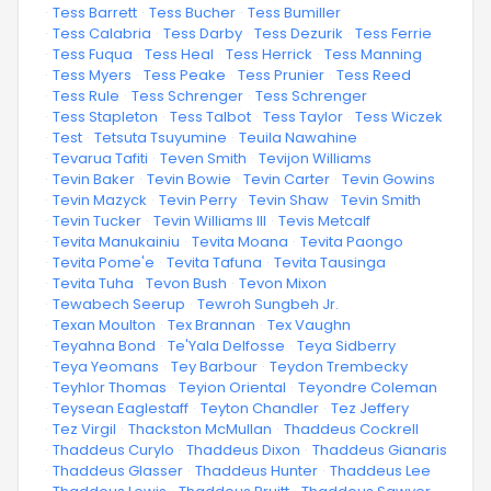
·
Tess Barrett
·
Tess Bucher
·
Tess Bumiller
·
Tess Calabria
·
Tess Darby
·
Tess Dezurik
·
Tess Ferrie
·
Tess Fuqua
·
Tess Heal
·
Tess Herrick
·
Tess Manning
·
Tess Myers
·
Tess Peake
·
Tess Prunier
·
Tess Reed
·
Tess Rule
·
Tess Schrenger
·
Tess Schrenger
·
Tess Stapleton
·
Tess Talbot
·
Tess Taylor
·
Tess Wiczek
·
Test
·
Tetsuta Tsuyumine
·
Teuila Nawahine
·
Tevarua Tafiti
·
Teven Smith
·
Tevijon Williams
·
Tevin Baker
·
Tevin Bowie
·
Tevin Carter
·
Tevin Gowins
·
Tevin Mazyck
·
Tevin Perry
·
Tevin Shaw
·
Tevin Smith
·
Tevin Tucker
·
Tevin Williams III
·
Tevis Metcalf
·
Tevita Manukainiu
·
Tevita Moana
·
Tevita Paongo
·
Tevita Pome'e
·
Tevita Tafuna
·
Tevita Tausinga
·
Tevita Tuha
·
Tevon Bush
·
Tevon Mixon
·
Tewabech Seerup
·
Tewroh Sungbeh Jr.
·
Texan Moulton
·
Tex Brannan
·
Tex Vaughn
·
Teyahna Bond
·
Te'Yala Delfosse
·
Teya Sidberry
·
Teya Yeomans
·
Tey Barbour
·
Teydon Trembecky
·
Teyhlor Thomas
·
Teyion Oriental
·
Teyondre Coleman
·
Teysean Eaglestaff
·
Teyton Chandler
·
Tez Jeffery
·
Tez Virgil
·
Thackston McMullan
·
Thaddeus Cockrell
·
Thaddeus Curylo
·
Thaddeus Dixon
·
Thaddeus Gianaris
·
Thaddeus Glasser
·
Thaddeus Hunter
·
Thaddeus Lee