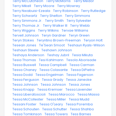
·
Terry McCutcheon
·
Terry McMorris
·
Terry Medor
·
Terry Mikell
·
Terry Moore
·
Terry Mowrey
·
Terry Nwabuisi-Ezeala
·
Terry Robinson
·
Terry Rutledge
·
Terry Schwartz
·
Terry Shelton
·
Terry Simmons
·
Terry Simmons Jr.
·
Terry Smith
·
Terry Sylvester
·
Terry Thomas Jr.
·
Terry Walker III
·
Terry Webb
·
Terry Wiggins
·
Terry Wilkins
·
Tervae Williams
·
Tervell Johnson
·
Teryn Gardner
·
Teryn Green
·
Teryn Stokes
·
Teryntino Brown-Freeman
·
Teryon Holt
·
Tesean Jones
·
Te'Sean Smoot
·
Teshaun Ryals-Wilson
·
Teshaun Steele
·
Teshawn Johnson
·
Teshaya Anderson
·
Teshay Jubril
·
Tesia Mikuta
·
Tesia Thomas
·
Tesi Kahlmann
·
Tesola Aborisade
·
Tessa Buswell
·
Tessa Campbell
·
Tessa Carman
·
Tessa Chaney
·
Tessa Colasante
·
Tessa DiPietra
·
Tessa Dodd
·
Tessa Engelman
·
Tessa Fagerson
·
Tessa Ferguson
·
Tessa Grady
·
Tessa Janecke
·
Tessa Johnson
·
Tessa Johnson
·
Tessa Jones
·
Tessa Knapp
·
Tessa Kremser
·
Tessa Lavender
·
Tessa Liberatoscioli
·
Tessa Marocco
·
Tessa Massa
·
Tessa McCollester
·
Tessa Miller
·
Tessa Mudd
·
Tessani Foster
·
Tessa O'Leary
·
Tessa Poremba
·
Tessa Schouten
·
Tessa Schutter
·
Tessa Shahbo
·
Tessa Tomkinson
·
Tessa Towers
·
Tess Barnes