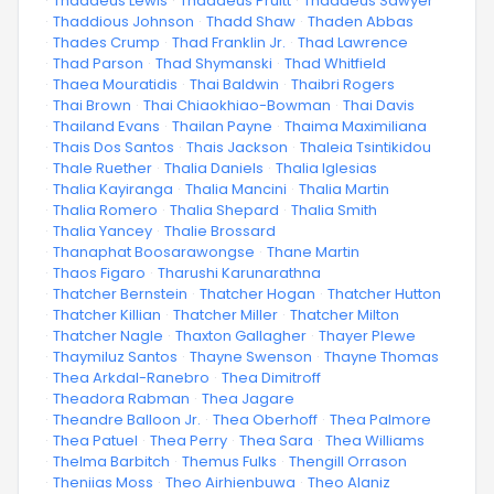
·
Thaddeus Lewis
·
Thaddeus Pruitt
·
Thaddeus Sawyer
·
Thaddious Johnson
·
Thadd Shaw
·
Thaden Abbas
·
Thades Crump
·
Thad Franklin Jr.
·
Thad Lawrence
·
Thad Parson
·
Thad Shymanski
·
Thad Whitfield
·
Thaea Mouratidis
·
Thai Baldwin
·
Thaibri Rogers
·
Thai Brown
·
Thai Chiaokhiao-Bowman
·
Thai Davis
·
Thailand Evans
·
Thailan Payne
·
Thaima Maximiliana
·
Thais Dos Santos
·
Thais Jackson
·
Thaleia Tsintikidou
·
Thale Ruether
·
Thalia Daniels
·
Thalia Iglesias
·
Thalia Kayiranga
·
Thalia Mancini
·
Thalia Martin
·
Thalia Romero
·
Thalia Shepard
·
Thalia Smith
·
Thalia Yancey
·
Thalie Brossard
·
Thanaphat Boosarawongse
·
Thane Martin
·
Thaos Figaro
·
Tharushi Karunarathna
·
Thatcher Bernstein
·
Thatcher Hogan
·
Thatcher Hutton
·
Thatcher Killian
·
Thatcher Miller
·
Thatcher Milton
·
Thatcher Nagle
·
Thaxton Gallagher
·
Thayer Plewe
·
Thaymiluz Santos
·
Thayne Swenson
·
Thayne Thomas
·
Thea Arkdal-Ranebro
·
Thea Dimitroff
·
Theadora Rabman
·
Thea Jagare
·
Theandre Balloon Jr.
·
Thea Oberhoff
·
Thea Palmore
·
Thea Patuel
·
Thea Perry
·
Thea Sara
·
Thea Williams
·
Thelma Barbitch
·
Themus Fulks
·
Thengill Orrason
·
Theniias Moss
·
Theo Airhienbuwa
·
Theo Alaniz