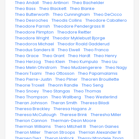
·
Theo Andall
·
Theo Antinori
·
Theo Bachelder
·
Theo Bass
·
Theo Blackett
·
Theo Blanke
·
Theo Butterworth
·
Theo Cunningham
·
Theo DeCicco
·
Theo Desroches
·
Theodis Collins
·
Theodore Caballero
·
Theodore Parrish
·
Theodore Pendergrass III
·
Theodore Plimpton
·
Theodore Reitter
·
Theodore Wright
·
Theodor Myklebust Bjorge
·
Theodoros Michael
·
Theodor Roald Gadderud
·
Theodus Sanders III
·
Theo Elwell
·
Theo Franca
·
Theo Grace
·
Theo Grant
·
Theo Hardt
·
Theo Henry
·
Theo Herzog
·
Theo Klein
·
Theo Kumpula
·
Theo Liu
·
Theo Melin Ohrstrom
·
Theo Mudzengerere
·
Theo Nagy
·
Theoni Tsami
·
Theo Ottosson
·
Theo Papamalamis
·
Theo Pierre-Justin
·
Theo Pliner
·
Theoren Brouillette
·
Theorie Troxell
·
Theorin Randle
·
Theo Seng
·
Theo Snoey
·
Theo Stangas
·
Theo Thomas
·
Theo Thompson
·
Theo Wallberg
·
Theo Westerlind
·
Theran Johnson
·
Theran Smith
·
Theresa Biladi
·
Theresa Breckley
·
Theresa Hagans Jr.
·
Theresa McCullough
·
Therese Brink
·
Theresha Miller
·
Therion Cannon
·
Therman-Deon Moore
·
Therman Williams
·
Thero Mitchell III
·
Theron Gaines
·
Theron Miller
·
Theron Stroops
·
Therrian Alexander III
·
Thersea Diez
·
Theryn Hallock
·
Thessy Ntondele Zinga