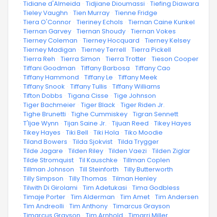
·
Tidiane d'Almeida
·
Tidjiane Dioumassi
·
Tiefing Diawara
·
Tieley Vaughn
·
Tien Murray
·
Tienne Fridge
·
Tiera O'Connor
·
Tieriney Echols
·
Tiernan Caine Kunkel
·
Tiernan Garvey
·
Tiernan Shoudy
·
Tiernan Vokes
·
Tierney Coleman
·
Tierney Hocquard
·
Tierney Kelsey
·
Tierney Madigan
·
Tierney Terrell
·
Tierra Pickell
·
Tierra Reh
·
Tierra Simon
·
Tierra Trotter
·
Tieson Cooper
·
Tiffani Goodman
·
Tiffany Barbosa
·
Tiffany Cao
·
Tiffany Hammond
·
Tiffany Le
·
Tiffany Meek
·
Tiffany Snook
·
Tiffany Tullis
·
Tiffany Williams
·
Tifton Dobbs
·
Tigana Cisse
·
Tige Johnson
·
Tiger Bachmeier
·
Tiger Black
·
Tiger Riden Jr.
·
Tighe Brunetti
·
Tighe Cummiskey
·
Tigran Sennett
·
T'Ijae Wynn
·
Tijan Saine Jr.
·
Tijuan Reed
·
Tikey Hayes
·
Tikey Hayes
·
Tiki Bell
·
Tiki Hola
·
Tiko Moodie
·
Tiland Bowers
·
Tilda Sjokvist
·
Tilda Trygger
·
Tilde Jagare
·
Tilden Riley
·
Tilden Vaezi
·
Tilden Ziglar
·
Tilde Stromquist
·
Til Kauschke
·
Tillman Coplen
·
Tillman Johnson
·
Till Steinforth
·
Tilly Butterworth
·
Tilly Simpson
·
Tilly Thomas
·
Tilman Henley
·
Tilwith Di Girolami
·
Tim Adetukasi
·
Tima Godbless
·
Timaje Porter
·
Tim Alderman
·
Tim Amet
·
Tim Andersen
·
Tim Andreolli
·
Tim Anthony
·
Timarcus Grayson
·
Timarcus Grayson
·
Tim Arnhold
·
Timarri Miller