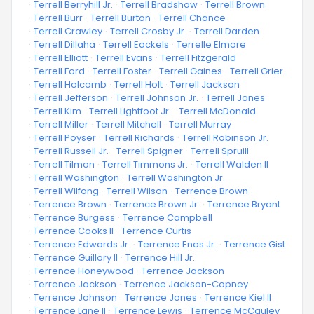
·
Terrell Berryhill Jr.
·
Terrell Bradshaw
·
Terrell Brown
·
Terrell Burr
·
Terrell Burton
·
Terrell Chance
·
Terrell Crawley
·
Terrell Crosby Jr.
·
Terrell Darden
·
Terrell Dillaha
·
Terrell Eackels
·
Terrelle Elmore
·
Terrell Elliott
·
Terrell Evans
·
Terrell Fitzgerald
·
Terrell Ford
·
Terrell Foster
·
Terrell Gaines
·
Terrell Grier
·
Terrell Holcomb
·
Terrell Holt
·
Terrell Jackson
·
Terrell Jefferson
·
Terrell Johnson Jr.
·
Terrell Jones
·
Terrell Kim
·
Terrell Lightfoot Jr.
·
Terrell McDonald
·
Terrell Miller
·
Terrell Mitchell
·
Terrell Murray
·
Terrell Poyser
·
Terrell Richards
·
Terrell Robinson Jr.
·
Terrell Russell Jr.
·
Terrell Spigner
·
Terrell Spruill
·
Terrell Tilmon
·
Terrell Timmons Jr.
·
Terrell Walden II
·
Terrell Washington
·
Terrell Washington Jr.
·
Terrell Wilfong
·
Terrell Wilson
·
Terrence Brown
·
Terrence Brown
·
Terrence Brown Jr.
·
Terrence Bryant
·
Terrence Burgess
·
Terrence Campbell
·
Terrence Cooks II
·
Terrence Curtis
·
Terrence Edwards Jr.
·
Terrence Enos Jr.
·
Terrence Gist
·
Terrence Guillory II
·
Terrence Hill Jr.
·
Terrence Honeywood
·
Terrence Jackson
·
Terrence Jackson
·
Terrence Jackson-Copney
·
Terrence Johnson
·
Terrence Jones
·
Terrence Kiel II
·
Terrence Lane II
·
Terrence Lewis
·
Terrence McCauley