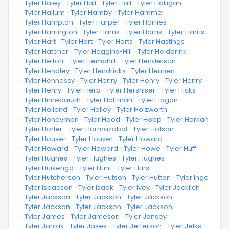
·
Tyler Haley
·
Tyler Hall
·
Tyler Hall
·
Tyler Halligan
·
Tyler Hallum
·
Tyler Hamby
·
Tyler Hammel
·
Tyler Hampton
·
Tyler Harper
·
Tyler Harries
·
Tyler Harrington
·
Tyler Harris
·
Tyler Harris
·
Tyler Harris
·
Tyler Hart
·
Tyler Hart
·
Tyler Harts
·
Tyler Hastings
·
Tyler Hatcher
·
Tyler Heggins-Hill
·
Tyler Heidbrink
·
Tyler Helton
·
Tyler Hemphill
·
Tyler Henderson
·
Tyler Hendley
·
Tyler Hendricks
·
Tyler Hennen
·
Tyler Hennessy
·
Tyler Henry
·
Tyler Henry
·
Tyler Henry
·
Tyler Henry
·
Tyler Herb
·
Tyler Hershiser
·
Tyler Hicks
·
Tyler Himebauch
·
Tyler Hoffman
·
Tyler Hogan
·
Tyler Holland
·
Tyler Holley
·
Tyler Holzworth
·
Tyler Honeyman
·
Tyler Hood
·
Tyler Hopp
·
Tyler Horkan
·
Tyler Horler
·
Tyler Hormazabal
·
Tyler Hotson
·
Tyler Houser
·
Tyler Houser
·
Tyler Howard
·
Tyler Howard
·
Tyler Howard
·
Tyler Howe
·
Tyler Huff
·
Tyler Hughes
·
Tyler Hughes
·
Tyler Hughes
·
Tyler Huisenga
·
Tyler Hunt
·
Tyler Hurst
·
Tyler Hutcherson
·
Tyler Hutson
·
Tyler Hutton
·
Tyler Inge
·
Tyler Isaacson
·
Tyler Isaak
·
Tyler Ivey
·
Tyler Jacklich
·
Tyler Jackson
·
Tyler Jackson
·
Tyler Jackson
·
Tyler Jackson
·
Tyler Jackson
·
Tyler Jackson
·
Tyler James
·
Tyler Jameson
·
Tyler Jansey
·
Tyler Jarolik
·
Tyler Jasek
·
Tyler Jefferson
·
Tyler Jelks