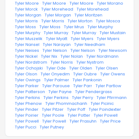
·
Tyler Moore
·
Tyler Moore
·
Tyler Moore
·
Tyler Morano
·
Tyler Morck
·
Tyler Morehead
·
Tyler Morehead
·
Tyler Morgan
·
Tyler Morgan
·
Tyler Moritzen
·
Tyler Morris
·
Tyler Morris
·
Tyler Morton
·
Tyler Mosca
·
Tyler Moss
·
Tyler Moss
·
Tyler Mrus
·
Tyler Murphy
·
Tyler Murphy
·
Tyler Murray
·
Tyler Murray
·
Tyler Mustain
·
Tyler Muszelik
·
Tyler Myatt
·
Tyler Myers
·
Tyler Myers
·
Tyler Nansel
·
Tyler Narayan
·
Tyler Needham
·
Tyler Neises
·
Tyler Nelson
·
Tyler Nelson
·
Tyler Newsom
·
Tyler Nickel
·
Tyler Nix
·
Tyler Nolan
·
Tyler Nordmann
·
Tyler Nordstrom
·
Tyler Norris
·
Tyler Nystrom
·
Tyler Ochojski
·
Tyler Ode
·
Tyler Olden
·
Tyler Olsen
·
Tyler Olson
·
Tyler Onyedim
·
Tyler Oubre
·
Tyler Owens
·
Tyler Owings
·
Tyler Palmer
·
Tyler Pankonin
·
Tyler Parker
·
Tyler Parouse
·
Tyler Parr
·
Tyler Partlow
·
Tyler Patterson
·
Tyler Payne
·
Tyler Pendergrass
·
Tyler Perkins
·
Tyler Perkins
·
Tyler Perry
·
Tyler Pfirrmann
·
Tyler Phenow
·
Tyler Phommachanh
·
Tyler Picinic
·
Tyler Pinder
·
Tyler Pitzer
·
Tyler Poff
·
Tyler Poindexter
·
Tyler Poirier
·
Tyler Poole
·
Tyler Potter
·
Tyler Powell
·
Tyler Powell
·
Tyler Powell
·
Tyler Prasuhn
·
Tyler Price
·
Tyler Pucci
·
Tyler Putney