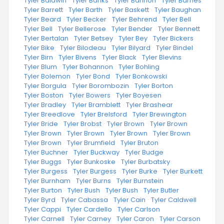
·
Tyler Baldwin
·
Tyler Banks
·
Tyler Bannon
·
Tyler Barnes
·
Tyler Barrett
·
Tyler Barth
·
Tyler Baskett
·
Tyler Baughan
·
Tyler Beard
·
Tyler Becker
·
Tyler Behrend
·
Tyler Bell
·
Tyler Bell
·
Tyler Bellerose
·
Tyler Bender
·
Tyler Bennett
·
Tyler Bertalan
·
Tyler Betsey
·
Tyler Bey
·
Tyler Bickers
·
Tyler Bike
·
Tyler Bilodeau
·
Tyler Bilyard
·
Tyler Bindel
·
Tyler Birn
·
Tyler Bivens
·
Tyler Black
·
Tyler Blevins
·
Tyler Blum
·
Tyler Bohannon
·
Tyler Bohling
·
Tyler Bolemon
·
Tyler Bond
·
Tyler Bonkowski
·
Tyler Borgula
·
Tyler Borombozin
·
Tyler Borton
·
Tyler Boston
·
Tyler Bowers
·
Tyler Boyesen
·
Tyler Bradley
·
Tyler Bramblett
·
Tyler Brashear
·
Tyler Breedlove
·
Tyler Brelsford
·
Tyler Brewington
·
Tyler Bride
·
Tyler Brobst
·
Tyler Brown
·
Tyler Brown
·
Tyler Brown
·
Tyler Brown
·
Tyler Brown
·
Tyler Brown
·
Tyler Brown
·
Tyler Brumfield
·
Tyler Bruton
·
Tyler Buchner
·
Tyler Buckway
·
Tyler Budge
·
Tyler Buggs
·
Tyler Bunkoske
·
Tyler Burbatsky
·
Tyler Burgess
·
Tyler Burgess
·
Tyler Burke
·
Tyler Burkett
·
Tyler Burnham
·
Tyler Burns
·
Tyler Burnstein
·
Tyler Burton
·
Tyler Bush
·
Tyler Bush
·
Tyler Butler
·
Tyler Byrd
·
Tyler Cabassa
·
Tyler Cain
·
Tyler Caldwell
·
Tyler Cappi
·
Tyler Cardello
·
Tyler Carlson
·
Tyler Carnell
·
Tyler Carney
·
Tyler Caron
·
Tyler Carson