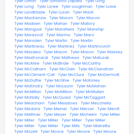
·
Tyler Lofton
·
Tyler Londono Zapata
·
Tyler Long
·
Tyler Long
·
Tyler Loree
·
Tyler Loughman
·
Tyler Lowe
·
Tyler Lundblade
·
Tyler Luzan
·
Tyler Mack
·
Tyler MacKenzie
·
Tyler Macon
·
Tyler Macon
·
Tyler Madsen
·
Tyler Mahan
·
Tyler Mallory
·
Tyler Mangual
·
Tyler Mansfield
·
Tyler Manship
·
Tyler Marescot
·
Tyler Marmo
·
Tyler Maro
·
Tyler Marsden
·
Tyler Martin
·
Tyler Martin
·
Tyler Martineau
·
Tyler Martinez
·
Tyler Martinovich
·
Tyler Masdea
·
Tyler Mason
·
Tyler Mason
·
Tyler Massey
·
Tyler Mastronardi
·
Tyler Mathews
·
Tyler Matuzak
·
Tyler McAfee
·
Tyler McBride
·
Tyler McCarthy
·
Tyler McCatharn
·
Tyler McClain
·
Tyler McClanahan
·
Tyler McCliment-Call
·
Tyler McClure
·
Tyler McDermott
·
Tyler McDuffie
·
Tyler McGhie
·
Tyler McKinley
·
Tyler McKinstry
·
Tyler McLaurin
·
Tyler McMahan
·
Tyler McMillan
·
Tyler McMillion
·
Tyler McMullen
·
Tyler McNally
·
Tyler McQuaid
·
Tyler McTaggart
·
Tyler Meacham
·
Tyler Meadows
·
Tyler Mecchella
·
Tyler Medaris
·
Tyler Meinel
·
Tyler Mercer
·
Tyler Merrill
·
Tyler Methner
·
Tyler Meyer
·
Tyler Michelini
·
Tyler Miller
·
Tyler Miller
·
Tyler Miller
·
Tyler Miller
·
Tyler Miller
·
Tyler Miller
·
Tyler Miller
·
Tyler Mills
·
Tyler Mistretta
·
Tyler Mizzell
·
Tyler Moore
·
Tyler Moore
·
Tyler Moore