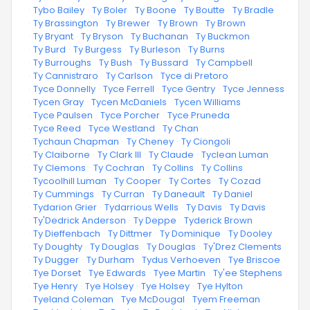
·
Tybo Bailey
·
Ty Boler
·
Ty Boone
·
Ty Boutte
·
Ty Bradle
·
Ty Brassington
·
Ty Brewer
·
Ty Brown
·
Ty Brown
·
Ty Bryant
·
Ty Bryson
·
Ty Buchanan
·
Ty Buckmon
·
Ty Burd
·
Ty Burgess
·
Ty Burleson
·
Ty Burns
·
Ty Burroughs
·
Ty Bush
·
Ty Bussard
·
Ty Campbell
·
Ty Cannistraro
·
Ty Carlson
·
Tyce di Pretoro
·
Tyce Donnelly
·
Tyce Ferrell
·
Tyce Gentry
·
Tyce Jenness
·
Tycen Gray
·
Tycen McDaniels
·
Tycen Williams
·
Tyce Paulsen
·
Tyce Porcher
·
Tyce Pruneda
·
Tyce Reed
·
Tyce Westland
·
Ty Chan
·
Tychaun Chapman
·
Ty Cheney
·
Ty Ciongoli
·
Ty Claiborne
·
Ty Clark III
·
Ty Claude
·
Tyclean Luman
·
Ty Clemons
·
Ty Cochran
·
Ty Collins
·
Ty Collins
·
Tycoolhill Luman
·
Ty Cooper
·
Ty Cortes
·
Ty Cozad
·
Ty Cummings
·
Ty Curran
·
Ty Daneault
·
Ty Daniel
·
Tydarion Grier
·
Tydarrious Wells
·
Ty Davis
·
Ty Davis
·
Ty'Dedrick Anderson
·
Ty Deppe
·
Tyderick Brown
·
Ty Dieffenbach
·
Ty Dittmer
·
Ty Dominique
·
Ty Dooley
·
Ty Doughty
·
Ty Douglas
·
Ty Douglas
·
Ty'Drez Clements
·
Ty Dugger
·
Ty Durham
·
Tydus Verhoeven
·
Tye Briscoe
·
Tye Dorset
·
Tye Edwards
·
Tyee Martin
·
Ty'ee Stephens
·
Tye Henry
·
Tye Holsey
·
Tye Holsey
·
Tye Hylton
·
Tyeland Coleman
·
Tye McDougal
·
Tyem Freeman