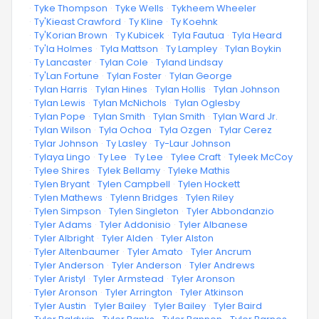
·
Tyke Thompson
·
Tyke Wells
·
Tykheem Wheeler
·
Ty'Kieast Crawford
·
Ty Kline
·
Ty Koehnk
·
Ty'Korian Brown
·
Ty Kubicek
·
Tyla Fautua
·
Tyla Heard
·
Ty'la Holmes
·
Tyla Mattson
·
Ty Lampley
·
Tylan Boykin
·
Ty Lancaster
·
Tylan Cole
·
Tyland Lindsay
·
Ty'Lan Fortune
·
Tylan Foster
·
Tylan George
·
Tylan Harris
·
Tylan Hines
·
Tylan Hollis
·
Tylan Johnson
·
Tylan Lewis
·
Tylan McNichols
·
Tylan Oglesby
·
Tylan Pope
·
Tylan Smith
·
Tylan Smith
·
Tylan Ward Jr.
·
Tylan Wilson
·
Tyla Ochoa
·
Tyla Ozgen
·
Tylar Cerez
·
Tylar Johnson
·
Ty Lasley
·
Ty-Laur Johnson
·
Tylaya Lingo
·
Ty Lee
·
Ty Lee
·
Tylee Craft
·
Tyleek McCoy
·
Tylee Shires
·
Tylek Bellamy
·
Tyleke Mathis
·
Tylen Bryant
·
Tylen Campbell
·
Tylen Hockett
·
Tylen Mathews
·
Tylenn Bridges
·
Tylen Riley
·
Tylen Simpson
·
Tylen Singleton
·
Tyler Abbondanzio
·
Tyler Adams
·
Tyler Addonisio
·
Tyler Albanese
·
Tyler Albright
·
Tyler Alden
·
Tyler Alston
·
Tyler Altenbaumer
·
Tyler Amato
·
Tyler Ancrum
·
Tyler Anderson
·
Tyler Anderson
·
Tyler Andrews
·
Tyler Aristyl
·
Tyler Armstead
·
Tyler Aronson
·
Tyler Aronson
·
Tyler Arrington
·
Tyler Atkinson
·
Tyler Austin
·
Tyler Bailey
·
Tyler Bailey
·
Tyler Baird