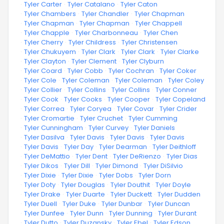
·
Tyler Carter
·
Tyler Catalano
·
Tyler Caton
·
Tyler Chambers
·
Tyler Chandler
·
Tyler Chapman
·
Tyler Chapman
·
Tyler Chapman
·
Tyler Chappell
·
Tyler Chapple
·
Tyler Charbonneau
·
Tyler Chen
·
Tyler Cherry
·
Tyler Childress
·
Tyler Christensen
·
Tyler Chukuyem
·
Tyler Clark
·
Tyler Clark
·
Tyler Clarke
·
Tyler Clayton
·
Tyler Clement
·
Tyler Clyburn
·
Tyler Coard
·
Tyler Cobb
·
Tyler Cochran
·
Tyler Coker
·
Tyler Cole
·
Tyler Coleman
·
Tyler Coleman
·
Tyler Coley
·
Tyler Collier
·
Tyler Collins
·
Tyler Collins
·
Tyler Conner
·
Tyler Cook
·
Tyler Cooks
·
Tyler Cooper
·
Tyler Copeland
·
Tyler Correa
·
Tyler Coryea
·
Tyler Covar
·
Tyler Crider
·
Tyler Cromartie
·
Tyler Cruchet
·
Tyler Cumming
·
Tyler Cunningham
·
Tyler Curvey
·
Tyler Daniels
·
Tyler Dasilva
·
Tyler Davis
·
Tyler Davis
·
Tyler Davis
·
Tyler Davis
·
Tyler Day
·
Tyler Dearman
·
Tyler Deithloff
·
Tyler DeMattio
·
Tyler Dent
·
Tyler DeRienzo
·
Tyler Dias
·
Tyler Dikos
·
Tyler Dill
·
Tyler Dimond
·
Tyler DiSilvio
·
Tyler Dixie
·
Tyler Dixie
·
Tyler Dobs
·
Tyler Dorn
·
Tyler Doty
·
Tyler Douglas
·
Tyler Douthit
·
Tyler Doyle
·
Tyler Drake
·
Tyler Duarte
·
Tyler Duckett
·
Tyler Dudden
·
Tyler Duell
·
Tyler Duke
·
Tyler Dunbar
·
Tyler Duncan
·
Tyler Dunfee
·
Tyler Dunn
·
Tyler Dunning
·
Tyler Durant
·
Tyler Dutto
·
Tyler Duzansky
·
Tyler Ebel
·
Tyler Edson