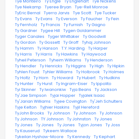
·
Tye Monteiro
·
Ty Engle
·
Ty Englehart
·
Tye Nickens
·
Tye Niekamp
·
Tyeree Bryan
·
Tye-Rell Monroe
·
TyEric Bernal
·
Tyerra Jarvis
·
Tye Scott
·
Tye Tucker
·
Ty Evans
·
Ty Evans
·
Ty Everson
·
Ty Faucher
·
Ty Fein
·
Ty Fernholz
·
Ty Francis
·
Ty Furnish
·
Ty Gagno
·
Ty Gardner
·
Tygee Hill
·
Tygen Goldammer
·
Tyger Canales
·
Tyger Whittaker
·
Ty Goodwill
·
Ty Gordon
·
Ty Gossett
·
Ty Groff
·
Tyhaj Johnson
·
Ty Hamm
·
Ty Hanson
·
T.Y. Harding
·
Ty Harper
·
Ty Harris
·
Ty Harris
·
Ty Hawkins
·
Ty Haywood
·
Tyheil Peterson
·
Tyheim Williams
·
Ty Henderson
·
Ty Hendler
·
Ty Henricks
·
Ty Higgins
·
Ty High
·
Ty Hipkin
·
Tyhlen Foust
·
Tyhler Williams
·
Ty Holbrook
·
Ty Holmes
·
Ty Holtz
·
Ty Horn
·
Ty Howard
·
Ty Hubert
·
Ty Hudkins
·
Ty Hunter
·
Ty Hurst
·
Ty Ingram-Eiser
·
Ty Ippolito
·
Tyi Skinner
·
Ty Iwanonkiw
·
Tyja Beans
·
Ty Jackson
·
Ty'Jae Simpson
·
Tyjai Hopper
·
Tyjalek Isaac
·
Ty'Jarian Williams
·
Tyjee Covington
·
Ty'Jeh Schulters
·
Tyje Kelton
·
Tyjhier Haskins
·
Tyjil Hereford
·
TyJohn Brooks
·
Ty Johnson
·
Ty Johnson
·
Ty Johnson
·
Ty Johnson
·
TY Johnson
·
Ty Johnston
·
Ty Jones
·
Ty Jones
·
Ty Jones
·
Ty Jones
·
Tyjon Jones
·
Ty Joss
·
Ty Kauserud
·
Tykeem Wallace
·
Tykeilan Hyshaw-Moore
·
Ty Kennedy
·
Ty Kephart