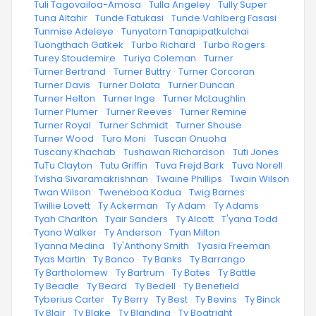
·
Tuli Tagovailoa-Amosa
·
Tulla Angeley
·
Tully Super
·
Tuna Altahir
·
Tunde Fatukasi
·
Tunde Vahlberg Fasasi
·
Tunmise Adeleye
·
Tunyatorn Tanapipatkulchai
·
Tuongthach Gatkek
·
Turbo Richard
·
Turbo Rogers
·
Turey Stoudemire
·
Turiya Coleman
·
Turner
·
Turner Bertrand
·
Turner Buttry
·
Turner Corcoran
·
Turner Davis
·
Turner Dolata
·
Turner Duncan
·
Turner Helton
·
Turner Inge
·
Turner McLaughlin
·
Turner Plumer
·
Turner Reeves
·
Turner Remine
·
Turner Royal
·
Turner Schmidt
·
Turner Shouse
·
Turner Wood
·
Turo Moni
·
Tuscan Onuoha
·
Tuscany Khachab
·
Tushawan Richardson
·
Tuti Jones
·
TuTu Clayton
·
Tutu Griffin
·
Tuva Frejd Bark
·
Tuva Norell
·
Tvisha Sivaramakrishnan
·
Twaine Phillips
·
Twain Wilson
·
Twan Wilson
·
Tweneboa Kodua
·
Twig Barnes
·
Twillie Lovett
·
Ty Ackerman
·
Ty Adam
·
Ty Adams
·
Tyah Charlton
·
Tyair Sanders
·
Ty Alcott
·
T'yana Todd
·
Tyana Walker
·
Ty Anderson
·
Tyan Milton
·
Tyanna Medina
·
Ty'Anthony Smith
·
Tyasia Freeman
·
Tyas Martin
·
Ty Banco
·
Ty Banks
·
Ty Barrango
·
Ty Bartholomew
·
Ty Bartrum
·
Ty Bates
·
Ty Battle
·
Ty Beadle
·
Ty Beard
·
Ty Bedell
·
Ty Benefield
·
Tyberius Carter
·
Ty Berry
·
Ty Best
·
Ty Bevins
·
Ty Binck
·
Ty Blair
·
Ty Blake
·
Ty Blanding
·
Ty Boatright