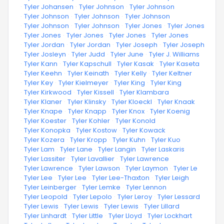
·
Tyler Johansen
·
Tyler Johnson
·
Tyler Johnson
·
Tyler Johnson
·
Tyler Johnson
·
Tyler Johnson
·
Tyler Johnson
·
Tyler Johnson
·
Tyler Jones
·
Tyler Jones
·
Tyler Jones
·
Tyler Jones
·
Tyler Jones
·
Tyler Jones
·
Tyler Jordan
·
Tyler Jordan
·
Tyler Joseph
·
Tyler Joseph
·
Tyler Josleyn
·
Tyler Judd
·
Tyler June
·
Tyler J. Williams
·
Tyler Kann
·
Tyler Kapschull
·
Tyler Kasak
·
Tyler Kaseta
·
Tyler Keehn
·
Tyler Keinath
·
Tyler Kelly
·
Tyler Keltner
·
Tyler Key
·
Tyler Kielmeyer
·
Tyler King
·
Tyler King
·
Tyler Kirkwood
·
Tyler Kissell
·
Tyler Klambara
·
Tyler Klaner
·
Tyler Klinsky
·
Tyler Kloeckl
·
Tyler Knaak
·
Tyler Knape
·
Tyler Knapp
·
Tyler Knox
·
Tyler Koenig
·
Tyler Koester
·
Tyler Kohler
·
Tyler Konold
·
Tyler Konopka
·
Tyler Kostow
·
Tyler Kowack
·
Tyler Kozera
·
Tyler Kropp
·
Tyler Kuhn
·
Tyler Kuo
·
Tyler Lam
·
Tyler Lane
·
Tyler Langin
·
Tyler Laskaris
·
Tyler Lassiter
·
Tyler Lavallier
·
Tyler Lawrence
·
Tyler Lawrence
·
Tyler Lawson
·
Tyler Laymon
·
Tyler Le
·
Tyler Lee
·
Tyler Lee
·
Tyler Lee-Thaxton
·
Tyler Leigh
·
Tyler Leinberger
·
Tyler Lemke
·
Tyler Lennon
·
Tyler Leopold
·
Tyler Lepolo
·
Tyler Leroy
·
Tyler Lessard
·
Tyler Lewis
·
Tyler Lewis
·
Tyler Lewis
·
Tyler Lillard
·
Tyler Linhardt
·
Tyler Little
·
Tyler Lloyd
·
Tyler Lockhart