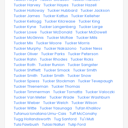
·
Tucker Harvey
·
Tucker Hayes
·
Tucker Hazell
·
Tucker Holloway
·
Tucker Hubbard
·
Tucker Jackson
·
Tucker James
·
Tucker Kattus
·
Tucker Kelleher
·
Tucker Kellogg
·
Tucker Kilcrease
·
Tucker King
·
Tucker Kyne
·
Tucker Langenberg
·
Tucker Large
·
Tucker Lowe
·
Tucker McDonald
·
Tucker McDowell
·
Tucker McGinnis
·
Tucker McRae
·
Tucker Mills
·
Tucker Mix
·
Tucker Moore
·
Tucker Morris
·
Tucker Murphy
·
Tucker Nakazono
·
Tucker Ness
·
Tucker Oliver
·
Tucker Parks
·
Tucker Peterson
·
Tucker Rahn
·
Tucker Rhodes
·
Tucker Ricks
·
Tucker Roth
·
Tucker Runion
·
Tucker Sangster
·
Tucker Shifflett
·
Tucker Smack
·
Tucker Smith
·
Tucker Smith
·
Tucker Smith
·
Tucker Snow
·
Tucker Spiess
·
Tucker Stockman
·
Tucker Tevepaugh
·
Tucker Thieneman
·
Tucker Thomas
·
Tucker Timmerman
·
Tucker Tornatta
·
Tucker Valoczki
·
Tucker Van Meter
·
Tucker Wade
·
Tucker Washburn
·
Tucker Weber
·
Tucker Welch
·
Tucker Wilson
·
Tucker Witte
·
Tucker Yasunaga
·
Tufan Khalilov
·
Tufanua Ionatana Umu-Cais
·
Tuff McConahy
·
Tugg Hollandsworth
·
Tug Sanford
·
Tu'i Muti
·
Tula Fawbush
·
Tulasi Nalluri
·
Tulip Ford