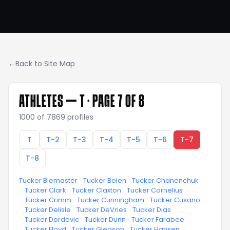
←
Back to Site Map
ATHLETES —
T
· PAGE 7 OF 8
1000
of
7869
profiles
T
T-2
T-3
T-4
T-5
T-6
T-7
T-8
Tucker Blemaster
·
Tucker Bolen
·
Tucker Chanenchuk
·
Tucker Clark
·
Tucker Claxton
·
Tucker Cornelius
·
Tucker Crimm
·
Tucker Cunningham
·
Tucker Cusano
·
Tucker Delisle
·
Tucker DeVries
·
Tucker Dias
·
Tucker Dordevic
·
Tucker Dunn
·
Tucker Farabee
·
Tucker Floyd
·
Tucker Gleason
·
Tucker Hansen