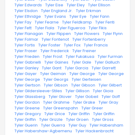
·
Tyler Edwards
·
Tyler Eise
·
Tyler Eley
·
Tyler Ellison
·
Tyler Elsdon
·
Tyler England Jr.
·
Tyler Erkman
·
Tyler Ethridge
·
Tyler Evans
·
Tyler Eye
·
Tyler Fann
·
Tyler Fay
·
Tyler Fearne
·
Tyler Feldkamp
·
Tyler Fenti
·
Tyler Fett
·
Tyler Fiala
·
Tyler Figueroa
·
Tyler Fikis
·
Tyler Flanagan
·
Tyler Flippen
·
Tyler Flowers
·
Tyler Flynn
·
Tyler Folmar
·
Tyler Fontenot
·
Tyler Fortenberry
·
Tyler Fortis
·
Tyler Foster
·
Tyler Fox
·
Tyler Francis
·
Tyler Fraser
·
Tyler Frederick
·
Tyler Freiner
·
Tyler Frieden
·
Tyler Frost
·
Tyler Fukakusa
·
Tyler Furman
·
Tyler Gabrielli
·
Tyler Gaines
·
Tyler Gale
·
Tyler Galluch
·
Tyler Ganley
·
Tyler Gant
·
Tyler Garcia
·
Tyler Garrett
·
Tyler Gayer
·
Tyler Geiman
·
Tyler George
·
Tyler George
·
Tyler George
·
Tyler Georgs
·
Tyler Gerteisen
·
Tyler Gertson
·
Tyler Gibson
·
Tyler Gibson
·
Tyler Gilbert
·
Tyler Gildersleeve-Stiles
·
Tyler Gillison
·
Tyler Gioia
·
Tyler Glassberg
·
Tyler Glover
·
Tyler Gobeil
·
Tyler Goff
·
Tyler Gordon
·
Tyler Grahme
·
Tyler Grake
·
Tyler Gray
·
Tyler Greene
·
Tyler Greenspahn
·
Tyler Greer
·
Tyler Gregory
·
Tyler Grice
·
Tyler Griffin
·
Tyler Griffin
·
Tyler Griffin
·
Tyler Grizzle
·
Tyler Groen
·
Tyler Gross
·
Tyler Guerin
·
Tyler Guerra
·
Tyler Guy
·
Tyler Habersham
·
Tyler Habershaw-Agbemenu
·
Tyler Hackenbracht